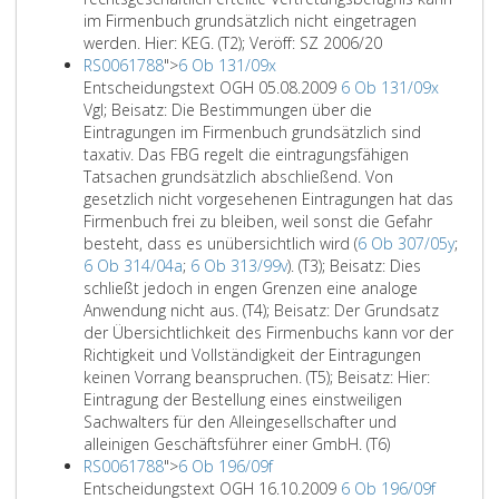
im Firmenbuch grundsätzlich nicht eingetragen
werden. Hier: KEG. (T2); Veröff: SZ 2006/20
RS0061788
">
6 Ob 131/09x
Entscheidungstext OGH 05.08.2009
6 Ob 131/09x
Vgl; Beisatz: Die Bestimmungen über die
Eintragungen im Firmenbuch grundsätzlich sind
taxativ. Das FBG regelt die eintragungsfähigen
Tatsachen grundsätzlich abschließend. Von
gesetzlich nicht vorgesehenen Eintragungen hat das
Firmenbuch frei zu bleiben, weil sonst die Gefahr
besteht, dass es unübersichtlich wird (
6 Ob 307/05y
;
6 Ob 314/04a
;
6 Ob 313/99v
). (T3); Beisatz: Dies
schließt jedoch in engen Grenzen eine analoge
Anwendung nicht aus. (T4); Beisatz: Der Grundsatz
der Übersichtlichkeit des Firmenbuchs kann vor der
Richtigkeit und Vollständigkeit der Eintragungen
keinen Vorrang beanspruchen. (T5); Beisatz: Hier:
Eintragung der Bestellung eines einstweiligen
Sachwalters für den Alleingesellschafter und
alleinigen Geschäftsführer einer GmbH. (T6)
RS0061788
">
6 Ob 196/09f
Entscheidungstext OGH 16.10.2009
6 Ob 196/09f