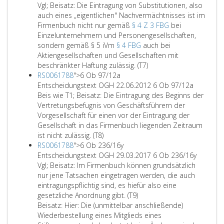
Vgl; Beisatz: Die Eintragung von Substitutionen, also
auch eines „eigentlichen" Nachvermächtnisses ist im
Firmenbuch nicht nur gemäß
§ 4 Z 3 FBG
bei
Einzelunternehmern und Personengesellschaften,
sondern gemäß § 5 iVm
§ 4 FBG
auch bei
Aktiengesellschaften und Gesellschaften mit
beschränkter Haftung zulässig. (T7)
RS0061788
">
6 Ob 97/12a
Entscheidungstext OGH 22.06.2012 6 Ob 97/12a
Beis wie T1; Beisatz: Die Eintragung des Beginns der
Vertretungsbefugnis von Geschäftsführern der
Vorgesellschaft für einen vor der Eintragung der
Gesellschaft in das Firmenbuch liegenden Zeitraum
ist nicht zulässig. (T8)
RS0061788
">
6 Ob 236/16y
Entscheidungstext OGH 29.03.2017 6 Ob 236/16y
Vgl; Beisatz: Im Firmenbuch können grundsätzlich
nur jene Tatsachen eingetragen werden, die auch
eintragungspflichtig sind, es hiefür also eine
gesetzliche Anordnung gibt. (T9)
Beisatz: Hier: Die (unmittelbar anschließende)
Wiederbestellung eines Mitglieds eines