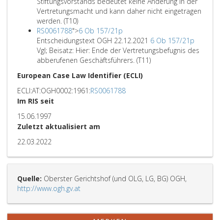
Stiftungsvorstands bedeutet keine Änderung in der
Vertretungsmacht und kann daher nicht eingetragen
werden. (T10)
RS0061788
">
6 Ob 157/21p
Entscheidungstext OGH 22.12.2021
6 Ob 157/21p
Vgl; Beisatz: Hier: Ende der Vertretungsbefugnis des
abberufenen Geschäftsführers. (T11)
European Case Law Identifier (ECLI)
ECLI:AT:OGH0002:1961:
RS0061788
Im RIS seit
15.06.1997
Zuletzt aktualisiert am
22.03.2022
Quelle:
Oberster Gerichtshof (und OLG, LG, BG) OGH,
http://www.ogh.gv.at