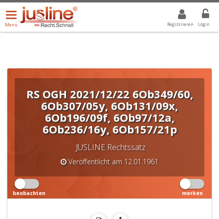
Menü
DROPDOWN: GEWÄHLTER WERT IST ALLE
ALLE
öffnen/schließen
Registrieren
Login
Menü
RS OGH 2021/12/22 6Ob349/60,
6Ob307/05y, 6Ob131/09x,
6Ob196/09f, 6Ob97/12a,
6Ob236/16y, 6Ob157/21p
JUSLINE Rechtssatz
Veröffentlicht am 12.01.1961
beobachten
merken