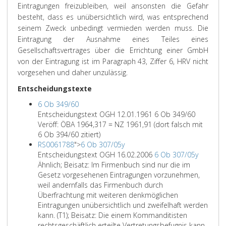
Eintragungen freizubleiben, weil ansonsten die Gefahr
besteht, dass es unübersichtlich wird, was entsprechend
seinem Zweck unbedingt vermieden werden muss. Die
Eintragung der Ausnahme eines Teiles eines
Gesellschaftsvertrages über die Errichtung einer GmbH
von der Eintragung ist im Paragraph 43, Ziffer 6, HRV nicht
vorgesehen und daher unzulässig.
Entscheidungstexte
6 Ob 349/60
Entscheidungstext OGH 12.01.1961 6 Ob 349/60
Veröff: ÖBA 1964,317 = NZ 1961,91 (dort falsch mit
6 Ob 394/60 zitiert)
RS0061788
">
6 Ob 307/05y
Entscheidungstext OGH 16.02.2006
6 Ob 307/05y
Ähnlich; Beisatz: Im Firmenbuch sind nur die im
Gesetz vorgesehenen Eintragungen vorzunehmen,
weil andernfalls das Firmenbuch durch
Überfrachtung mit weiteren denkmöglichen
Eintragungen unübersichtlich und zweifelhaft werden
kann. (T1); Beisatz: Die einem Kommanditisten
rechtsgeschäftlich erteilte Vertretungsbefugnis kann