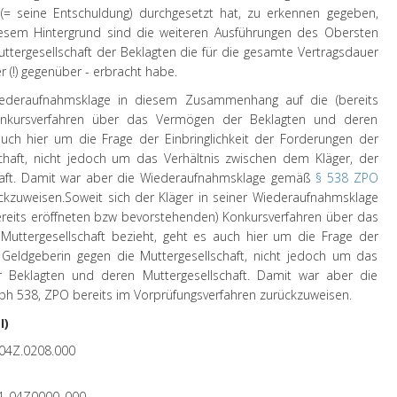
(= seine Entschuldung) durchgesetzt hat, zu erkennen gegeben,
iesem Hintergrund sind die weiteren Ausführungen des Obersten
ttergesellschaft der Beklagten die für die gesamte Vertragsdauer
 (!) gegenüber - erbracht habe.
Wiederaufnahmsklage in diesem Zusammenhang auf die (bereits
onkursverfahren über das Vermögen der Beklagten und deren
auch hier um die Frage der Einbringlichkeit der Forderungen der
chaft, nicht jedoch um das Verhältnis zwischen dem Kläger, der
haft. Damit war aber die Wiederaufnahmsklage gemäß
§ 538 ZPO
ckzuweisen.
Soweit sich der Kläger in seiner Wiederaufnahmsklage
eits eröffneten bzw bevorstehenden) Konkursverfahren über das
uttergesellschaft bezieht, geht es auch hier um die Frage der
r Geldgeberin gegen die Muttergesellschaft, nicht jedoch um das
r Beklagten und deren Muttergesellschaft. Damit war aber die
 538, ZPO bereits im Vorprüfungsverfahren zurückzuweisen.
I)
04Z.0208.000
4_04Z0000_000