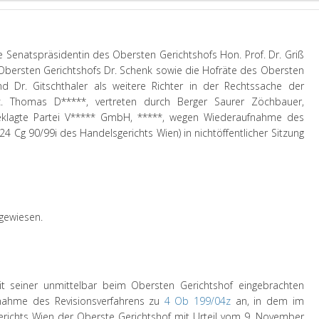
e Senatspräsidentin des Obersten Gerichtshofs Hon. Prof. Dr. Griß
 Obersten Gerichtshofs Dr. Schenk sowie die Hofräte des Obersten
und Dr. Gitschthaler als weitere Richter in der Rechtssache der
.c. Thomas D*****, vertreten durch Berger Saurer Zöchbauer,
eklagte Partei V***** GmbH, *****, wegen Wiederaufnahme des
24 Cg 90/99i des Handelsgerichts Wien) in nichtöffentlicher Sitzung
gewiesen.
t seiner unmittelbar beim Obersten Gerichtshof eingebrachten
nahme des Revisionsverfahrens zu
4 Ob 199/04z
an, in dem im
erichts Wien der Oberste Gerichtshof mit Urteil vom 9. November