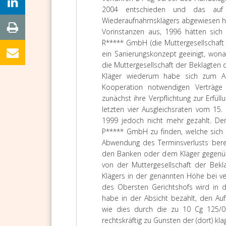
2004 entschieden und das auf U
Wiederaufnahmsklägers abgewiesen hat
Vorinstanzen aus, 1996 hätten sich
R***** GmbH (die Muttergesellschaft
ein Sanierungskonzept geeinigt, won
die Muttergesellschaft der Beklagten 
Kläger wiederum habe sich zum Ab
Kooperation notwendigen Verträge v
zunächst ihre Verpflichtung zur Erfüll
letzten vier Ausgleichsraten vom 1
1999 jedoch nicht mehr gezahlt. Dem
P***** GmbH zu finden, welche sich 
Abwendung des Terminsverlusts berei
den Banken oder dem Kläger gegenübe
von der Muttergesellschaft der Bekl
Klägers in der genannten Höhe bei ve
des Obersten Gerichtshofs wird in
habe in der Absicht bezahlt, den Au
wie dies durch die zu 10 Cg 125/00
rechtskräftig zu Gunsten der (dort) kl