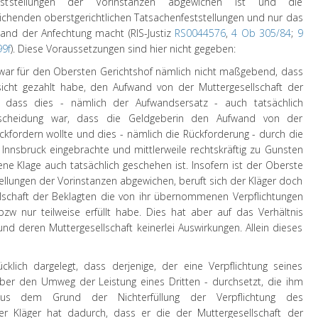
eststellungen der Vorinstanzen abgewichen ist und die
chenden oberstgerichtlichen Tatsachenfeststellungen und nur das
tand der Anfechtung macht (RIS-Justiz
RS0044576
,
4 Ob 305/84
;
9
99f
). Diese Voraussetzungen sind hier nicht gegeben:
 war für den Obersten Gerichtshof nämlich nicht maßgebend, dass
sicht gezahlt habe, den Aufwand von der Muttergesellschaft der
n dass dies - nämlich der Aufwandsersatz - auch tatsächlich
tscheidung war, dass die Geldgeberin den Aufwand von der
ckfordern wollte und dies - nämlich die Rückforderung - durch die
Innsbruck eingebrachte und mittlerweile rechtskräftig zu Gunsten
ene Klage auch tatsächlich geschehen ist. Insofern ist der Oberste
ellungen der Vorinstanzen abgewichen, beruft sich der Kläger doch
ellschaft der Beklagten die von ihr übernommenen Verpflichtungen
bzw nur teilweise erfüllt habe. Dies hat aber auf das Verhältnis
nd deren Muttergesellschaft keinerlei Auswirkungen. Allein dieses
klich dargelegt, dass derjenige, der eine Verpflichtung seines
über den Umweg der Leistung eines Dritten - durchsetzt, die ihm
aus dem Grund der Nichterfüllung der Verpflichtung des
er Kläger hat dadurch, dass er die der Muttergesellschaft der