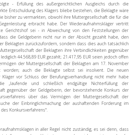
olgte - Erfüllung des außergerichtlichen Ausgleichs durch die
irkte Entschuldung des Klägers bliebe bestehen, die Beklagte wäre
e bisher zu vermarkten, obwohl ihre Muttergesellschaft die für die
egenleistung erbracht habe. Der Wiederaufnahmskläger vertritt
e Gerichtshof sei - in Abweichung von den Feststellungen der
ass die Geldgeberin nicht nur in der Absicht gezahlt habe, den
er Beklagten zurückzufordern, sondern dass dies auch tatsächlich
Muttergesellschaft der Beklagten ihre Verbindlichkeiten gegenüber
e lediglich 44.568,89 EUR gezahlt; 21.417,95 EUR seien jedoch offen
ermögen der Muttergesellschaft der Beklagten am 17. November
t worden; auch die Beklagte selbst sei insolvent. Die neuen
r Kläger vor Schluss der Berufungsverhandlung nicht mehr habe
 „laufende und schließlich endgültige Nichterfüllung der
chaft gegenüber der Geldgeberin, der bevorstehende Konkurs der
ursverfahrens über das Vermögen der Muttergesellschaft der
suche der Einbringlichmachung der aushaftenden Forderung im
 des Konkursverfahrens".
raufnahmsklagen in aller Regel nicht zuständig, es sei denn, dass