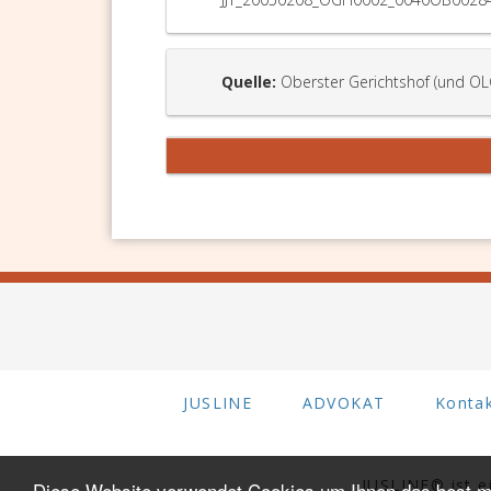
Quelle:
Oberster Gerichtshof (und OL
JUSLINE
ADVOKAT
Konta
JUSLINE® ist 
Diese Website verwendet Cookies um Ihnen das best mö