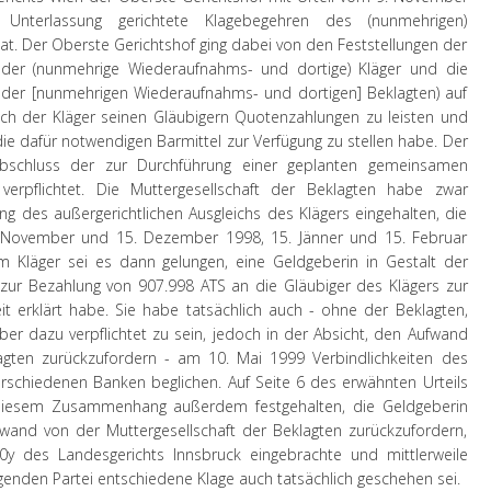
nterlassung gerichtete Klagebegehren des (nunmehrigen)
. Der Oberste Gerichtshof ging dabei von den Feststellungen der
 der (nunmehrige Wiederaufnahms- und dortige) Kläger und die
 der [nunmehrigen Wiederaufnahms- und dortigen] Beklagten) auf
ach der Kläger seinen Gläubigern Quotenzahlungen zu leisten und
die dafür notwendigen Barmittel zur Verfügung zu stellen habe. Der
schluss der zur Durchführung einer geplanten gemeinsamen
erpflichtet. Die Muttergesellschaft der Beklagten habe zwar
ung des außergerichtlichen Ausgleichs des Klägers eingehalten, die
5. November und 15. Dezember 1998, 15. Jänner und 15. Februar
 Kläger sei es dann gelungen, eine Geldgeberin in Gestalt der
zur Bezahlung von 907.998 ATS an die Gläubiger des Klägers zur
t erklärt habe. Sie habe tatsächlich auch - ohne der Beklagten,
r dazu verpflichtet zu sein, jedoch in der Absicht, den Aufwand
agten zurückzufordern - am 10. Mai 1999 Verbindlichkeiten des
rschiedenen Banken beglichen. Auf Seite 6 des erwähnten Urteils
 diesem Zusammenhang außerdem festgehalten, die Geldgeberin
fwand von der Muttergesellschaft der Beklagten zurückzufordern,
y des Landesgerichts Innsbruck eingebrachte und mittlerweile
agenden Partei entschiedene Klage auch tatsächlich geschehen sei.