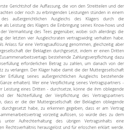
erste Gerichtshof die Auffassung, die von den Streitteilen und der
brachten oder noch zu erbringenden Leistungen stünden in einem
ng des außergerichtlichen Ausgleichs des Klägers durch die
he als Leistung des Klägers die Einbringung seines Know-hows und
 der Vermarktung des Tees gegenüber, wobei sich allerdings die
ng der letzten vier Ausgleichsraten vertragswidrig verhalten habe.
ls Anlass für eine Vertragsauflösung genommen, gleichzeitig aber
ergesellschaft der Beklagten durchgesetzt, indem er einen Dritten
 Zusammenarbeitsvertags bestehende Zahlungsverpflichtung dazu
serfüllung erforderlichen Betrag zu zahlen, um danach von der
tz zu verlangen. Der Kläger habe damit die der Muttergesellschaft
r Erfüllung seines außergerichtlichen Ausgleichs bestehende
Gänze erhalten). Wer eine Verpflichtung seines Vertragspartners -
Leistung eines Dritten - durchsetze, könne die ihm obliegende
 der Nichterfüllung der Verpflichtung des Vertragspartners
, dass er die der Muttergesellschaft der Beklagten obliegende
g) durchgesetzt habe, zu erkennen gegeben, dass er am Vertrag
sammenarbeitsvertrag vorzeitig auflösen, so würde dies zu dem
s unter Aufrechterhaltung des übrigen Vertragsinhalts eine
hen Rechtsverhältnis herausgelöst und für erloschen erklärt werde.