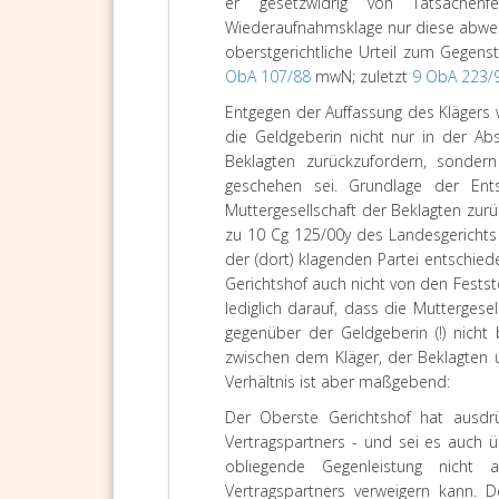
er gesetzwidrig von Tatsachenf
Wiederaufnahmsklage nur diese abwei
oberstgerichtliche Urteil zum Gegens
ObA 107/88
mwN; zuletzt
9 ObA 223/
Entgegen der Auffassung des Klägers
die Geldgeberin nicht nur in der Ab
Beklagten zurückzufordern, sonder
geschehen sei. Grundlage der En
Muttergesellschaft der Beklagten zurü
zu 10 Cg 125/00y des Landesgerichts 
der (dort) klagenden Partei entschied
Gerichtshof auch nicht von den Festst
lediglich darauf, dass die Mutterges
gegenüber der Geldgeberin (!) nicht 
zwischen dem Kläger, der Beklagten u
Verhältnis ist aber maßgebend:
Der Oberste Gerichtshof hat ausdrüc
Vertragspartners - und sei es auch 
obliegende Gegenleistung nicht 
Vertragspartners verweigern kann. D