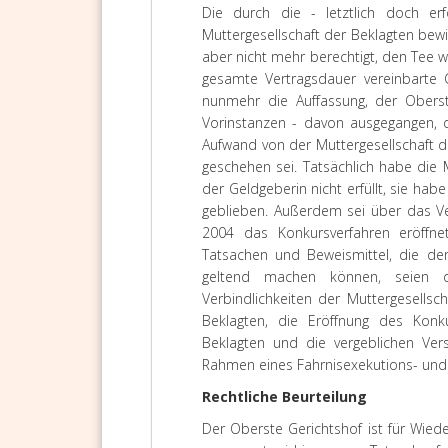
Die durch die - letztlich doch erf
Muttergesellschaft der Beklagten bew
aber nicht mehr berechtigt, den Tee wi
gesamte Vertragsdauer vereinbarte G
nunmehr die Auffassung, der Oberst
Vorinstanzen - davon ausgegangen, d
Aufwand von der Muttergesellschaft d
geschehen sei. Tatsächlich habe die 
der Geldgeberin nicht erfüllt, sie hab
geblieben. Außerdem sei über das V
2004 das Konkursverfahren eröffne
Tatsachen und Beweismittel, die de
geltend machen können, seien die
Verbindlichkeiten der Muttergesells
Beklagten, die Eröffnung des Konk
Beklagten und die vergeblichen Ver
Rahmen eines Fahrnisexekutions- und
Rechtliche Beurteilung
Der Oberste Gerichtshof ist für Wiede