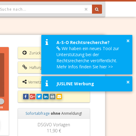
OPDOWN: GEWÄHLTER WERT IST ALLE
×
A-S-O Rechtsrecherche?
Wir haben ein neues Tool zur
Zurück
Unterstützung bei der
Rechtsrecherche veröffentlicht.
Mehr Infos finden Sie hier >>
Haftungsausschluss
×
Vernetzungsmöglichkeiten
JUSLINE Werbung
en
Sofortabfrage
ohne
Anmeldung!
Zurück
Weiter
DSGVO Vorlagen
Grundbuchauszug
11,90 €
11,90 €