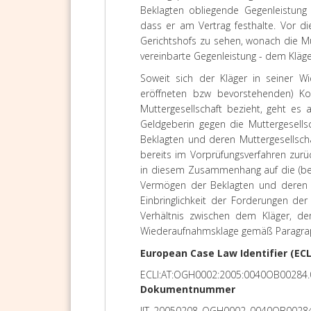
Beklagten obliegende Gegenleistung 
dass er am Vertrag festhalte. Vor d
Gerichtshofs zu sehen, wonach die Mu
vereinbarte Gegenleistung - dem Kläger
Soweit sich der Kläger in seiner 
eröffneten bzw bevorstehenden) K
Muttergesellschaft bezieht, geht es 
Geldgeberin gegen die Muttergesells
Beklagten und deren Muttergesellsc
bereits im Vorprüfungsverfahren zurü
in diesem Zusammenhang auf die (ber
Vermögen der Beklagten und deren M
Einbringlichkeit der Forderungen de
Verhältnis zwischen dem Kläger, de
Wiederaufnahmsklage gemäß Paragraph
European Case Law Identifier (ECL
ECLI:AT:OGH0002:2005:0040OB00284.
Dokumentnummer
JJT_20050208_OGH0002_0040OB0028