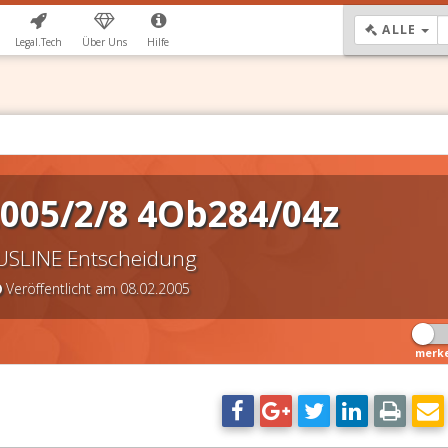
DR
ALLE
Legal.Tech
Über Uns
Hilfe
005/2/8 4Ob284/04z
USLINE Entscheidung
Veröffentlicht am 08.02.2005
merk