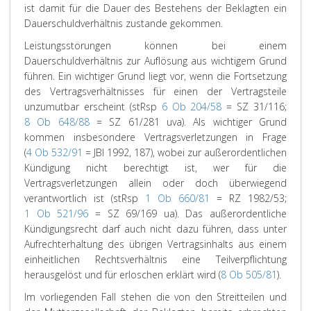
ist damit für die Dauer des Bestehens der Beklagten ein
Dauerschuldverhältnis zustande gekommen.
Leistungsstörungen können bei einem
Dauerschuldverhältnis zur Auflösung aus wichtigem Grund
führen. Ein wichtiger Grund liegt vor, wenn die Fortsetzung
des Vertragsverhältnisses für einen der Vertragsteile
unzumutbar erscheint (stRsp
6 Ob 204/58
= SZ 31/116;
8 Ob 648/88
= SZ 61/281 uva). Als wichtiger Grund
kommen insbesondere Vertragsverletzungen in Frage
(
4 Ob 532/91
= JBl 1992, 187), wobei zur außerordentlichen
Kündigung nicht berechtigt ist, wer für die
Vertragsverletzungen allein oder doch überwiegend
verantwortlich ist (stRsp
1 Ob 660/81
= RZ 1982/53;
1 Ob 521/96
= SZ 69/169 ua). Das außerordentliche
Kündigungsrecht darf auch nicht dazu führen, dass unter
Aufrechterhaltung des übrigen Vertragsinhalts aus einem
einheitlichen Rechtsverhältnis eine Teilverpflichtung
herausgelöst und für erloschen erklärt wird (
8 Ob 505/81
).
Im vorliegenden Fall stehen die von den Streitteilen und