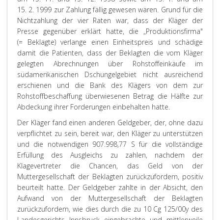
15. 2. 1999 zur Zahlung fällig gewesen wären. Grund für die
Nichtzahlung der vier Raten war, dass der Kläger der
Presse gegenüber erklärt hatte, die „Produktionsfirma"
(= Beklagte) verlange einen Einheitspreis und schädige
damit die Patienten, dass der Beklagten die vom Kläger
gelegten Abrechnungen über Rohstoffeinkäufe im
südamerikanischen Dschungelgebiet nicht ausreichend
erschienen und die Bank des Klägers von dem zur
Rohstoffbeschaffung überwiesenen Betrag die Hälfte zur
Abdeckung ihrer Forderungen einbehalten hatte.
Der Kläger fand einen anderen Geldgeber, der, ohne dazu
verpflichtet zu sein, bereit war, den Kläger zu unterstützen
und die notwendigen 907.998,77 S für die vollständige
Erfüllung des Ausgleichs zu zahlen, nachdem der
Klagevertreter die Chancen, das Geld von der
Muttergesellschaft der Beklagten zurückzufordern, positiv
beurteilt hatte. Der Geldgeber zahlte in der Absicht, den
Aufwand von der Muttergesellschaft der Beklagten
zurückzufordern, wie dies durch die zu 10 Cg 125/00y des
Landesgerichts Innsbruck eingebrachte und mittlerweile