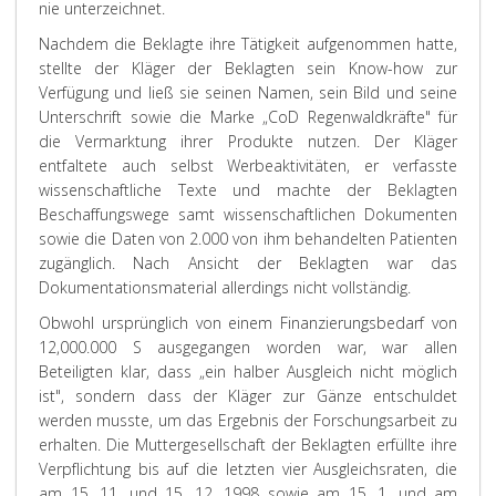
nie unterzeichnet.
Nachdem die Beklagte ihre Tätigkeit aufgenommen hatte,
stellte der Kläger der Beklagten sein Know-how zur
Verfügung und ließ sie seinen Namen, sein Bild und seine
Unterschrift sowie die Marke „CoD Regenwaldkräfte" für
die Vermarktung ihrer Produkte nutzen. Der Kläger
entfaltete auch selbst Werbeaktivitäten, er verfasste
wissenschaftliche Texte und machte der Beklagten
Beschaffungswege samt wissenschaftlichen Dokumenten
sowie die Daten von 2.000 von ihm behandelten Patienten
zugänglich. Nach Ansicht der Beklagten war das
Dokumentationsmaterial allerdings nicht vollständig.
Obwohl ursprünglich von einem Finanzierungsbedarf von
12,000.000 S ausgegangen worden war, war allen
Beteiligten klar, dass „ein halber Ausgleich nicht möglich
ist", sondern dass der Kläger zur Gänze entschuldet
werden musste, um das Ergebnis der Forschungsarbeit zu
erhalten. Die Muttergesellschaft der Beklagten erfüllte ihre
Verpflichtung bis auf die letzten vier Ausgleichsraten, die
am 15. 11. und 15. 12. 1998 sowie am 15. 1. und am