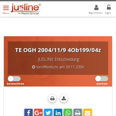
Menü
DROPDOWN: GEWÄHLTER WERT IST ALLE
ALLE
öffnen/schließen
Registrieren
Login
Menü
TE OGH 2004/11/9 4Ob199/04z
JUSLINE Entscheidung
Veröffentlicht am 09.11.2004
beobachten
merken