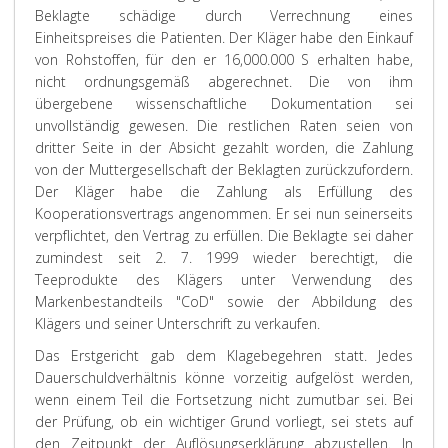
Beklagte schädige durch Verrechnung eines
Einheitspreises die Patienten. Der Kläger habe den Einkauf
von Rohstoffen, für den er 16,000.000 S erhalten habe,
nicht ordnungsgemäß abgerechnet. Die von ihm
übergebene wissenschaftliche Dokumentation sei
unvollständig gewesen. Die restlichen Raten seien von
dritter Seite in der Absicht gezahlt worden, die Zahlung
von der Muttergesellschaft der Beklagten zurückzufordern.
Der Kläger habe die Zahlung als Erfüllung des
Kooperationsvertrags angenommen. Er sei nun seinerseits
verpflichtet, den Vertrag zu erfüllen. Die Beklagte sei daher
zumindest seit 2. 7. 1999 wieder berechtigt, die
Teeprodukte des Klägers unter Verwendung des
Markenbestandteils "CoD" sowie der Abbildung des
Klägers und seiner Unterschrift zu verkaufen.
Das
Erstgericht
gab dem Klagebegehren statt. Jedes
Dauerschuldverhältnis könne vorzeitig aufgelöst werden,
wenn einem Teil die Fortsetzung nicht zumutbar sei. Bei
der Prüfung, ob ein wichtiger Grund vorliegt, sei stets auf
den Zeitpunkt der Auflösungserklärung abzustellen. In