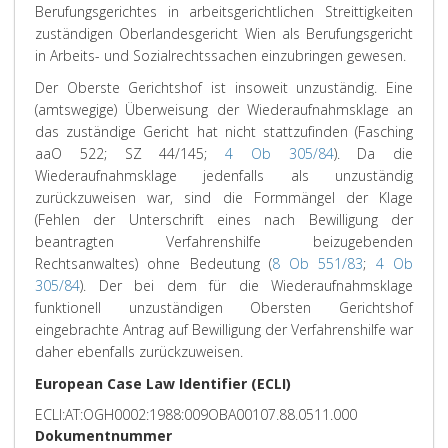
Berufungsgerichtes in arbeitsgerichtlichen Streittigkeiten
zuständigen Oberlandesgericht Wien als Berufungsgericht
in Arbeits- und Sozialrechtssachen einzubringen gewesen.
Der Oberste Gerichtshof ist insoweit unzuständig. Eine
(amtswegige) Überweisung der Wiederaufnahmsklage an
das zuständige Gericht hat nicht stattzufinden (Fasching
aaO 522; SZ 44/145;
4 Ob 305/84
). Da die
Wiederaufnahmsklage jedenfalls als unzuständig
zurückzuweisen war, sind die Formmängel der Klage
(Fehlen der Unterschrift eines nach Bewilligung der
beantragten Verfahrenshilfe beizugebenden
Rechtsanwaltes) ohne Bedeutung (
8 Ob 551/83
;
4 Ob
305/84
). Der bei dem für die Wiederaufnahmsklage
funktionell unzuständigen Obersten Gerichtshof
eingebrachte Antrag auf Bewilligung der Verfahrenshilfe war
daher ebenfalls zurückzuweisen.
European Case Law Identifier (ECLI)
ECLI:AT:OGH0002:1988:009OBA00107.88.0511.000
Dokumentnummer