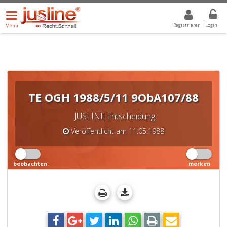
Menü
DROPDOWN: GEWÄHLTER WERT IST ALLE
ALLE
öffnen/schließen
Registrieren
Login
Menü
TE OGH 1988/5/11 9ObA107/88
JUSLINE Entscheidung
Veröffentlicht am 11.05.1988
beobachten
merken