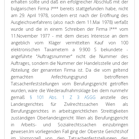
erhalten sollte und daß ein erfolgreicher Abschluß mit der
bulgarischen Firma I*** bereits stattgefunden habe, nicht
am 29. April 1978, sondern erst nach der Eröffnung des
Ausgleichsverfahrens (also nach dem 11.Mai 1978) verfaßt
wurde und die in einem Schreiben der Firma I*** vom
11.November 1977 - mit dem dieses Interesse an dem
angeblich vom Kläger vermittelten Kauf von 100
elektronischen Taxametern a 9.900 S bekundete -
angeführte "Auftragsnummer" nicht die Nummer des
Auftrages, sondern die Nummer der Handelsstelle und der
Abteilung der genannten Firma ist. Da die vom geltend
gemachten Anfechtungsgrund betroffenen
Tatsachenfeststellungen vom Berufungsgericht getroffen
wurden, wäre die Wiederaufnahmsklage bei dem nunmehr
gemäß
§ 101 Abs. 1 Z 3 ASGG
anstelle des
Landesgerichtes für Zivilrechtssachen Wien als
Berufungsgerichtes in arbeitsgerichtlichen Streittigkeiten
zuständigen Oberlandesgericht Wien als Berufungsgericht
in Arbeits- und Sozialrechtssachen einzubringen
gewesen.
Im vorliegenden Fall ging der Oberste Gerichtshof
im Vorprozeß von den Tatsachenfeststellungen des