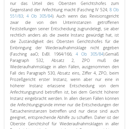
nur das Urteil des Obersten Gerichtshofes zum
Gegenstand der Anfechtung macht (Fasching IV 524;
8 Ob
551/83
;
4 Ob 305/84
). Auch wenn das Revisionsgericht
zwar die von den Unterinstanzen getroffenen
Feststellungen seiner Entscheidung zugrundelegt, sie aber
rechtlich anders als die zweite Instanz gewürdigt hat, ist
die Zuständigkeit des Obersten Gerichtshofes für die
Einbringung der Wiederaufnahmsklage nicht gegeben
(Fasching aaO; EvBl. 1964/166;
4 Ob 305/84
).
Gemäß
Paragraph 532, Absatz 2, ZPO muß die
Wiederaufnahmsklage in allen Fällen, ausgenommen den
Fall des Paragraph 530, Absatz eins, Ziffer 4, ZPO, beim
Prozeßgericht erster Instanz, wenn aber nur eine in
höherer Instanz erlassene Entscheidung von dem
Anfechtungsgrund betroffen ist, bei dem Gericht höherer
Instanz eingebracht werden. In allen diesen Fällen können
die Anfechtungsgründe immer nur die Entscheidungen der
Tatsacheninstanzen betreffen und nur diese sind auch
geeignet, entsprechende Abhilfe zu schaffen. Daher ist der
Oberste Gerichtshof für Wiederaufnahmsklagen in aller