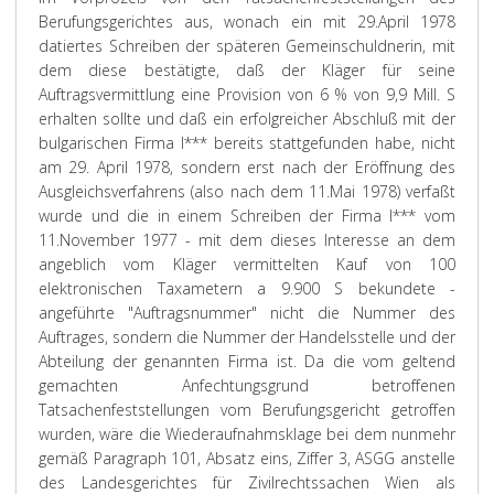
Berufungsgerichtes aus, wonach ein mit 29.April 1978
datiertes Schreiben der späteren Gemeinschuldnerin, mit
dem diese bestätigte, daß der Kläger für seine
Auftragsvermittlung eine Provision von 6 % von 9,9 Mill. S
erhalten sollte und daß ein erfolgreicher Abschluß mit der
bulgarischen Firma I*** bereits stattgefunden habe, nicht
am 29. April 1978, sondern erst nach der Eröffnung des
Ausgleichsverfahrens (also nach dem 11.Mai 1978) verfaßt
wurde und die in einem Schreiben der Firma I*** vom
11.November 1977 - mit dem dieses Interesse an dem
angeblich vom Kläger vermittelten Kauf von 100
elektronischen Taxametern a 9.900 S bekundete -
angeführte "Auftragsnummer" nicht die Nummer des
Auftrages, sondern die Nummer der Handelsstelle und der
Abteilung der genannten Firma ist. Da die vom geltend
gemachten Anfechtungsgrund betroffenen
Tatsachenfeststellungen vom Berufungsgericht getroffen
wurden, wäre die Wiederaufnahmsklage bei dem nunmehr
gemäß Paragraph 101, Absatz eins, Ziffer 3, ASGG anstelle
des Landesgerichtes für Zivilrechtssachen Wien als