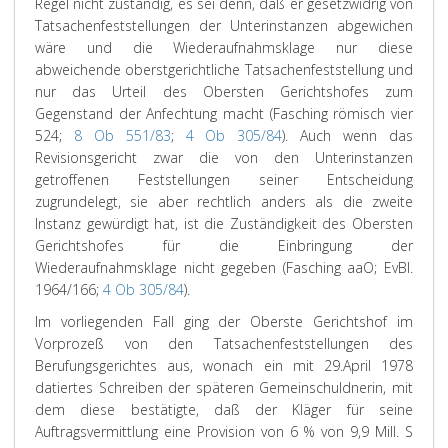
Regel nicht zuständig, es sei denn, daß er gesetzwidrig von
Tatsachenfeststellungen der Unterinstanzen abgewichen
wäre und die Wiederaufnahmsklage nur diese
abweichende oberstgerichtliche Tatsachenfeststellung und
nur das Urteil des Obersten Gerichtshofes zum
Gegenstand der Anfechtung macht (Fasching römisch vier
524;
8 Ob 551/83
;
4 Ob 305/84
). Auch wenn das
Revisionsgericht zwar die von den Unterinstanzen
getroffenen Feststellungen seiner Entscheidung
zugrundelegt, sie aber rechtlich anders als die zweite
Instanz gewürdigt hat, ist die Zuständigkeit des Obersten
Gerichtshofes für die Einbringung der
Wiederaufnahmsklage nicht gegeben (Fasching aaO; EvBl.
1964/166;
4 Ob 305/84
).
Im vorliegenden Fall ging der Oberste Gerichtshof im
Vorprozeß von den Tatsachenfeststellungen des
Berufungsgerichtes aus, wonach ein mit 29.April 1978
datiertes Schreiben der späteren Gemeinschuldnerin, mit
dem diese bestätigte, daß der Kläger für seine
Auftragsvermittlung eine Provision von 6 % von 9,9 Mill. S