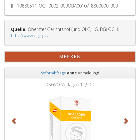
JJT_19880511_OGH0002_009OBA00107_8800000_000
Quelle:
Oberster Gerichtshof (und OLG, LG, BG) OGH,
http://www.ogh.gv.at
MERKEN
Sofortabfrage
ohne
Anmeldung!
Zurück
Weit
DSGVO Vorlagen
11,90 €