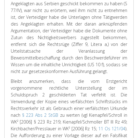
Angeklagten aus Serbien geschickt bekommen zu haben (S
77/IV), war nicht zu erörtern, weil ihm nicht zu entnehmen
ist, der Verteidiger habe die Unterlagen ohne Tätigwerden
des Angeklagten erhalten. Mit der daran anknüpfenden
Argumentation, der Verteidiger habe die Dokumente ohne
Zutun des Nichtigkeitswerbers zugestellt bekommen,
entfernt sich die Rechtsrüge (Ziffer 9, Litera a,) von der
Urteilstatsache der Veranlassung der
Beweismittelbeschaffung durch den Beschwerdeführer im
Wissen um die inhaltliche Unrichtigkeit (US 10 f), sodass sie
nicht zur gesetzeskonformen Ausführung gelangt.
Bleibt anzumerken, dass die vom Erstgericht
vorgenommene rechtliche Unterstellung der im
Schuldspruch 2 geschilderten Tat verfehlt ist. Die
Verwendung der Kopie eines verfälschten Schriftstücks im
Rechtsverkehr ist als Gebrauch einer verfälschten Urkunde
nach
§ 223 Abs 2 StGB
zu werten (vgl Kienapfel/Schroll in
WK² [2006] § 223 Rz 219; Kienapfel/Schmoller BT III Rz 49;
Kirchbacher/Presslauer in WK² [2006] Rz 15;
11 Os 121/04
).
Die Aufforderung zu einer Vorlage dieser auf ein Falsifikat