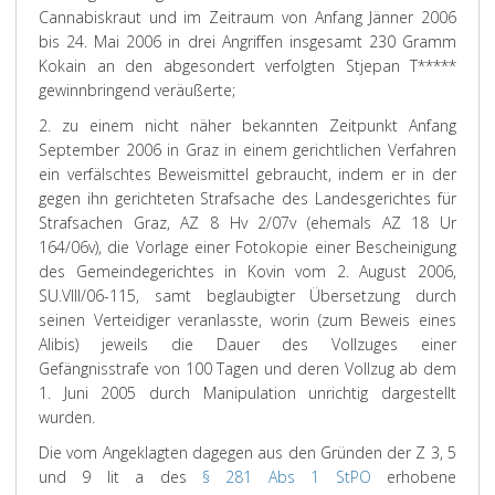
Cannabiskraut und im Zeitraum von Anfang Jänner 2006
bis 24. Mai 2006 in drei Angriffen insgesamt 230 Gramm
Kokain an den abgesondert verfolgten Stjepan T*****
gewinnbringend veräußerte;
2. zu einem nicht näher bekannten Zeitpunkt Anfang
September 2006 in Graz in einem gerichtlichen Verfahren
ein verfälschtes Beweismittel gebraucht, indem er in der
gegen ihn gerichteten Strafsache des Landesgerichtes für
Strafsachen Graz, AZ 8 Hv 2/07v (ehemals AZ 18 Ur
164/06v), die Vorlage einer Fotokopie einer Bescheinigung
des Gemeindegerichtes in Kovin vom 2. August 2006,
SU.VIII/06-115, samt beglaubigter Übersetzung durch
seinen Verteidiger veranlasste, worin (zum Beweis eines
Alibis) jeweils die Dauer des Vollzuges einer
Gefängnisstrafe von 100 Tagen und deren Vollzug ab dem
1. Juni 2005 durch Manipulation unrichtig dargestellt
wurden.
Die vom Angeklagten dagegen aus den Gründen der Z 3, 5
und 9 lit a des
§ 281 Abs 1 StPO
erhobene