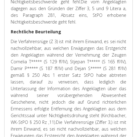
Nichtigkeitsbeschwerde geht fehl.
Die vom Angeklagten
dagegen aus den Gründen der Ziffer 3, 5 und 9 Litera a,
des Paragraph 281, Absatz eins, StPO erhobene
Nichtigkeitsbeschwerde geht fehl.
Rechtliche Beurteilung
Die Verfahrensrüge (Z 3) ist mit ihrem Einwand, es sei nicht
nachvollziehbar, aus welchen Erwägungen das Erstgericht
den Angeklagten während der Vernehmung der Zeugen
Cornelia T***** (S 129 ff/IV), Stjepan T***** (S 165 ff/IV),
Damir P***** (S 187 ff/IV) und Dejan S***** (S 281 ff/IV)
gemäß § 250 Abs 1 erster Satz StPO habe abtreten
lassen, darauf zu verweisen, dass lediglich die
Unterlassung der Information des Angeklagten über das
während seiner vorübergehenden Abwesenheit
Geschehene, nicht jedoch die auf Grund richterlichen
Ermessens erfolgte Entfernung des Angeklagten aus dem
Gerichtssaal unter Nichtigkeitsdrohung steht (Kirchbacher,
WK-StPO § 250 Rz ,11).
Die Verfahrensrüge (Ziffer 3,) ist mit
ihrem Einwand, es sei nicht nachvollziehbar, aus welchen
Erwägungen das Erstgericht den Angeklagten während der