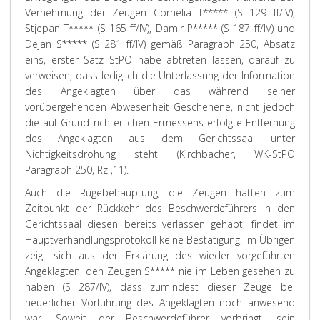
Vernehmung der Zeugen Cornelia T***** (S 129 ff/IV),
Stjepan T***** (S 165 ff/IV), Damir P***** (S 187 ff/IV) und
Dejan S***** (S 281 ff/IV) gemäß Paragraph 250, Absatz
eins, erster Satz StPO habe abtreten lassen, darauf zu
verweisen, dass lediglich die Unterlassung der Information
des Angeklagten über das während seiner
vorübergehenden Abwesenheit Geschehene, nicht jedoch
die auf Grund richterlichen Ermessens erfolgte Entfernung
des Angeklagten aus dem Gerichtssaal unter
Nichtigkeitsdrohung steht (Kirchbacher, WK-StPO
Paragraph 250, Rz ,11).
Auch die Rügebehauptung, die Zeugen hätten zum
Zeitpunkt der Rückkehr des Beschwerdeführers in den
Gerichtssaal diesen bereits verlassen gehabt, findet im
Hauptverhandlungsprotokoll keine Bestätigung. Im Übrigen
zeigt sich aus der Erklärung des wieder vorgeführten
Angeklagten, den Zeugen S***** nie im Leben gesehen zu
haben (S 287/IV), dass zumindest dieser Zeuge bei
neuerlicher Vorführung des Angeklagten noch anwesend
war. Soweit der Beschwerdeführer vorbringt, sein