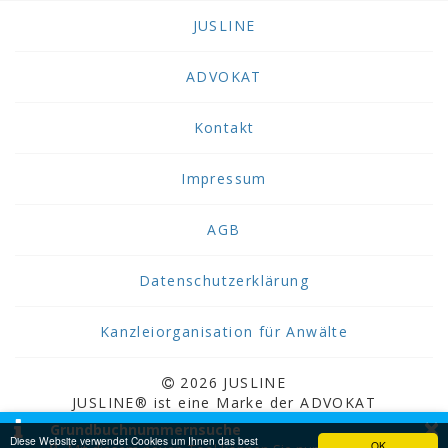
JUSLINE
ADVOKAT
Kontakt
Impressum
AGB
Datenschutzerklärung
Kanzleiorganisation für Anwälte
2026 JUSLINE
JUSLINE® ist eine Marke der ADVOKAT
×
Unternehmensberatung Greiter & Greiter GmbH.
Grundbuchnummernsuche
Diese Website verwendet Cookies um Ihnen das best
OK