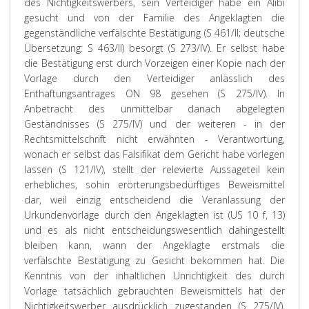
des Nichtigkeitswerbers, sein Verteidiger habe ein Alibi
gesucht und von der Familie des Angeklagten die
gegenständliche verfälschte Bestätigung (S 461/II; deutsche
Übersetzung: S 463/II) besorgt (S 273/IV). Er selbst habe
die Bestätigung erst durch Vorzeigen einer Kopie nach der
Vorlage durch den Verteidiger anlässlich des
Enthaftungsantrages ON 98 gesehen (S 275/IV). In
Anbetracht des unmittelbar danach abgelegten
Geständnisses (S 275/IV) und der weiteren - in der
Rechtsmittelschrift nicht erwähnten - Verantwortung,
wonach er selbst das Falsifikat dem Gericht habe vorlegen
lassen (S 121/IV), stellt der relevierte Aussageteil kein
erhebliches, sohin erörterungsbedürftiges Beweismittel
dar, weil einzig entscheidend die Veranlassung der
Urkundenvorlage durch den Angeklagten ist (US 10 f, 13)
und es als nicht entscheidungswesentlich dahingestellt
bleiben kann, wann der Angeklagte erstmals die
verfälschte Bestätigung zu Gesicht bekommen hat. Die
Kenntnis von der inhaltlichen Unrichtigkeit des durch
Vorlage tatsächlich gebrauchten Beweismittels hat der
Nichtigkeitswerber ausdrücklich zugestanden (S 275/IV),