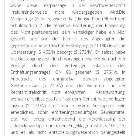
wobei diese Textpassage in der Beschwerdeschrift
irreführenderweise nicht wiedergegeben wird.
Die
Mängelrüge (Ziffer 5, zweiter Fall) kritisiert betreffend den
Schuldspruch 2. die fehlende Erörterung der Einlassung
des Nichtigkeitswerbers, sein Verteidiger habe ein Alibi
gesucht und von der Familie des Angeklagten die
gegenständliche verfälschte Bestätigung (S 461/II; deutsche
Übersetzung: S 463/II) besorgt (S 273/IV). Er selbst habe
die Bestätigung erst durch Vorzeigen einer Kopie nach der
Vorlage durch den Verteidiger anlässlich des
Enthaftungsantrages ON 98 gesehen (S 275/IV). In
Anbetracht des unmittelbar danach abgelegten
Geständnisses (S 275/IV) und der weiteren - in der
Rechtsmittelschrift nicht erwähnten - Verantwortung,
wonach er selbst das Falsifikat dem Gericht habe vorlegen
lassen (S 121/IV), stellt der relevierte Aussageteil kein
erhebliches, sohin erörterungsbedürftiges Beweismittel
dar, weil einzig entscheidend die Veranlassung der
Urkundenvorlage durch den Angeklagten ist (US 10 f, 13)
und es als nicht entscheidungswesentlich dahingestellt