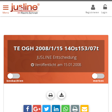
Menü
DROPDOWN: GEWÄHLTER WERT IST ALLE
ALLE
öffnen/schließen
Registrieren
Login
Menü
TE OGH 2008/1/15 14Os153/07t
JUSLINE Entscheidung
Veröffentlicht am 15.01.2008
beobachten
merken