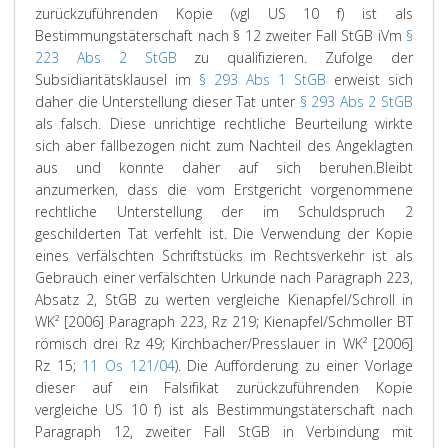
zurückzuführenden Kopie (vgl US 10 f) ist als
Bestimmungstäterschaft nach § 12 zweiter Fall StGB iVm
§
223 Abs 2 StGB
zu qualifizieren. Zufolge der
Subsidiaritätsklausel im
§ 293 Abs 1 StGB
erweist sich
daher die Unterstellung dieser Tat unter
§ 293 Abs 2 StGB
als falsch. Diese unrichtige rechtliche Beurteilung wirkte
sich aber fallbezogen nicht zum Nachteil des Angeklagten
aus und konnte daher auf sich beruhen.
Bleibt
anzumerken, dass die vom Erstgericht vorgenommene
rechtliche Unterstellung der im Schuldspruch 2
geschilderten Tat verfehlt ist. Die Verwendung der Kopie
eines verfälschten Schriftstücks im Rechtsverkehr ist als
Gebrauch einer verfälschten Urkunde nach Paragraph 223,
Absatz 2, StGB zu werten vergleiche Kienapfel/Schroll in
WK² [2006] Paragraph 223, Rz 219; Kienapfel/Schmoller BT
römisch drei Rz 49; Kirchbacher/Presslauer in WK² [2006]
Rz 15;
11 Os 121/04
). Die Aufforderung zu einer Vorlage
dieser auf ein Falsifikat zurückzuführenden Kopie
vergleiche US 10 f) ist als Bestimmungstäterschaft nach
Paragraph 12, zweiter Fall StGB in Verbindung mit