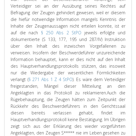
Verteidiger sei an der Ausübung seines Rechtes auf
Befragung der Zeugen gehindert gewesen, weil er diesem
die hiefür notwendige Information mangels Kenntnis der
Inhalte der Zeugenaussagen nicht erteilen konnte, ist er
auf die nach
§ 250 Abs 2 StPO
jeweils erfolgte und
dokumentierte (S 133, 177, 195 und 287/IV) Instruktion
über den Inhalt des inzwischen Vorgefallenen zu
verweisen. Insofern der Beschwerdeführer unzureichende
Information behauptet, kann er dies nicht auf den Inhalt
des Hauptverhandlungsprotokolls stützen, das insoweit
nur die Wiedergabe der wesentlichen Förmlichkeiten
verlangt (
§ 271 Abs 1 Z 4 StPO
). Es wäre dem Verteidiger
freigestanden, Mängel dieser Mitteilung an den
Angeklagten in das Protokoll zu reklamieren.
Auch die
Rügebehauptung, die Zeugen hätten zum Zeitpunkt der
Rückkehr des Beschwerdeführers in den Gerichtssaal
diesen bereits verlassen gehabt, findet im
Hauptverhandlungsprotokoll keine Bestätigung. Im Übrigen
zeigt sich aus der Erklärung des wieder vorgeführten
Angeklagten, den Zeugen S***** nie im Leben gesehen zu