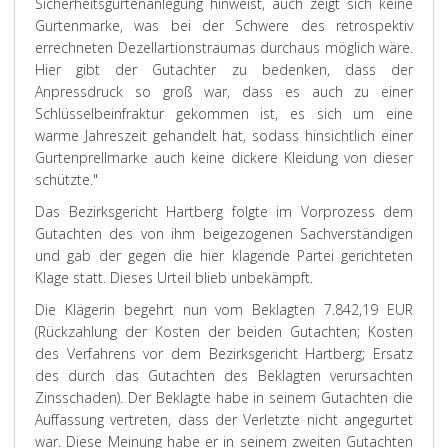
Sicherheitsgurtenanlegung hinweist, auch zeigt sich keine
Gurtenmarke, was bei der Schwere des retrospektiv
errechneten Dezellartionstraumas durchaus möglich wäre.
Hier gibt der Gutachter zu bedenken, dass der
Anpressdruck so groß war, dass es auch zu einer
Schlüsselbeinfraktur gekommen ist, es sich um eine
warme Jahreszeit gehandelt hat, sodass hinsichtlich einer
Gurtenprellmarke auch keine dickere Kleidung von dieser
schützte
."
Das Bezirksgericht Hartberg folgte im Vorprozess dem
Gutachten des von ihm beigezogenen Sachverständigen
und gab der gegen die hier klagende Partei gerichteten
Klage statt. Dieses Urteil blieb unbekämpft.
Die Klägerin begehrt nun vom Beklagten 7.842,19 EUR
(Rückzahlung der Kosten der beiden Gutachten; Kosten
des Verfahrens vor dem Bezirksgericht Hartberg; Ersatz
des durch das Gutachten des Beklagten verursachten
Zinsschaden). Der Beklagte habe in seinem Gutachten die
Auffassung vertreten, dass der Verletzte nicht angegurtet
war. Diese Meinung habe er in seinem zweiten Gutachten