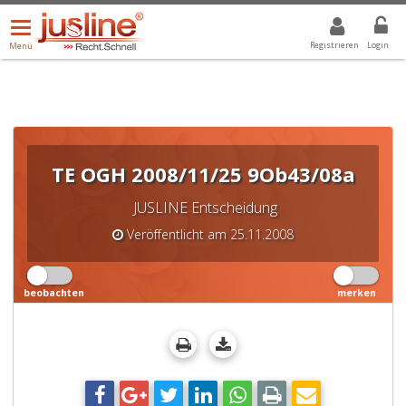
Menü
DROPDOWN: GEWÄHLTER WERT IST ALLE
ALLE
öffnen/schließen
Registrieren
Login
Menü
TE OGH 2008/11/25 9Ob43/08a
JUSLINE Entscheidung
Veröffentlicht am 25.11.2008
beobachten
merken