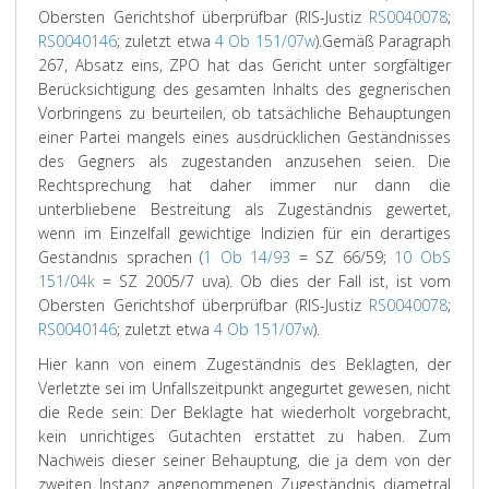
Obersten Gerichtshof überprüfbar (RIS-Justiz
RS0040078
;
RS0040146
; zuletzt etwa
4 Ob 151/07w
).
Gemäß Paragraph
267, Absatz eins, ZPO hat das Gericht unter sorgfältiger
Berücksichtigung des gesamten Inhalts des gegnerischen
Vorbringens zu beurteilen, ob tatsächliche Behauptungen
einer Partei mangels eines ausdrücklichen Geständnisses
des Gegners als zugestanden anzusehen seien. Die
Rechtsprechung hat daher immer nur dann die
unterbliebene Bestreitung als Zugeständnis gewertet,
wenn im Einzelfall gewichtige Indizien für ein derartiges
Geständnis sprachen (
1 Ob 14/93
= SZ 66/59;
10 ObS
151/04k
= SZ 2005/7 uva). Ob dies der Fall ist, ist vom
Obersten Gerichtshof überprüfbar (RIS-Justiz
RS0040078
;
RS0040146
; zuletzt etwa
4 Ob 151/07w
).
Hier kann von einem Zugeständnis des Beklagten, der
Verletzte sei im Unfallszeitpunkt angegurtet gewesen, nicht
die Rede sein: Der Beklagte hat wiederholt vorgebracht,
kein unrichtiges Gutachten erstattet zu haben. Zum
Nachweis dieser seiner Behauptung, die ja dem von der
zweiten Instanz angenommenen Zugeständnis diametral