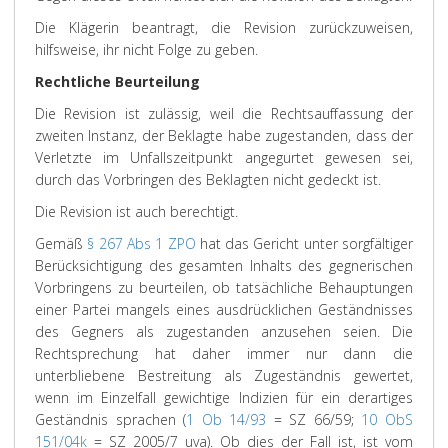
Die Klägerin beantragt, die Revision zurückzuweisen,
hilfsweise, ihr nicht Folge zu geben.
Rechtliche Beurteilung
Die Revision ist zulässig, weil die Rechtsauffassung der
zweiten Instanz, der Beklagte habe zugestanden, dass der
Verletzte im Unfallszeitpunkt angegurtet gewesen sei,
durch das Vorbringen des Beklagten nicht gedeckt ist.
Die Revision ist auch berechtigt.
Gemäß
§ 267 Abs 1 ZPO
hat das Gericht unter sorgfältiger
Berücksichtigung des gesamten Inhalts des gegnerischen
Vorbringens zu beurteilen, ob tatsächliche Behauptungen
einer Partei mangels eines ausdrücklichen Geständnisses
des Gegners als zugestanden anzusehen seien. Die
Rechtsprechung hat daher immer nur dann die
unterbliebene Bestreitung als Zugeständnis gewertet,
wenn im Einzelfall gewichtige Indizien für ein derartiges
Geständnis sprachen (
1 Ob 14/93
= SZ 66/59;
10 ObS
151/04k
= SZ 2005/7 uva). Ob dies der Fall ist, ist vom