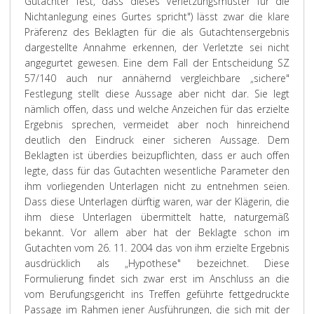
Gutachter fest, dass dieses Verletzungsmuster für die
Nichtanlegung eines Gurtes spricht") lässt zwar die klare
Präferenz des Beklagten für die als Gutachtensergebnis
dargestellte Annahme erkennen, der Verletzte sei nicht
angegurtet gewesen. Eine dem Fall der Entscheidung SZ
57/140 auch nur annähernd vergleichbare „sichere"
Festlegung stellt diese Aussage aber nicht dar. Sie legt
nämlich offen, dass und welche Anzeichen für das erzielte
Ergebnis sprechen, vermeidet aber noch hinreichend
deutlich den Eindruck einer sicheren Aussage. Dem
Beklagten ist überdies beizupflichten, dass er auch offen
legte, dass für das Gutachten wesentliche Parameter den
ihm vorliegenden Unterlagen nicht zu entnehmen seien.
Dass diese Unterlagen dürftig waren, war der Klägerin, die
ihm diese Unterlagen übermittelt hatte, naturgemäß
bekannt. Vor allem aber hat der Beklagte schon im
Gutachten vom 26. 11. 2004 das von ihm erzielte Ergebnis
ausdrücklich als „Hypothese" bezeichnet. Diese
Formulierung findet sich zwar erst im Anschluss an die
vom Berufungsgericht ins Treffen geführte fettgedruckte
Passage im Rahmen jener Ausführungen, die sich mit der