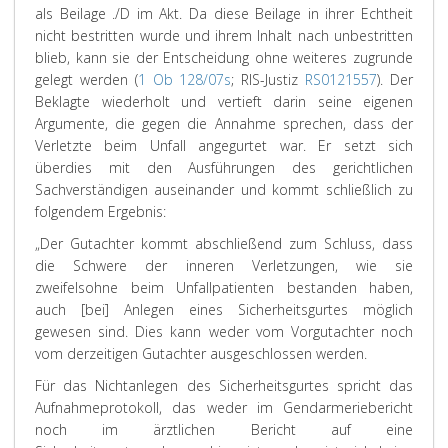
als Beilage ./D im Akt. Da diese Beilage in ihrer Echtheit
nicht bestritten wurde und ihrem Inhalt nach unbestritten
blieb, kann sie der Entscheidung ohne weiteres zugrunde
gelegt werden (
1 Ob 128/07s
; RIS-Justiz
RS0121557
). Der
Beklagte wiederholt und vertieft darin seine eigenen
Argumente, die gegen die Annahme sprechen, dass der
Verletzte beim Unfall angegurtet war. Er setzt sich
überdies mit den Ausführungen des gerichtlichen
Sachverständigen auseinander und kommt schließlich zu
folgendem Ergebnis:
„
Der Gutachter kommt abschließend zum Schluss, dass
die Schwere der inneren Verletzungen, wie sie
zweifelsohne beim Unfallpatienten bestanden haben,
auch
[bei] Anlegen eines Sicherheitsgurtes möglich
gewesen sind. Dies kann weder vom Vorgutachter noch
vom derzeitigen Gutachter ausgeschlossen werden.
Für das Nichtanlegen des Sicherheitsgurtes spricht das
Aufnahmeprotokoll, das weder im Gendarmeriebericht
noch im ärztlichen Bericht auf eine