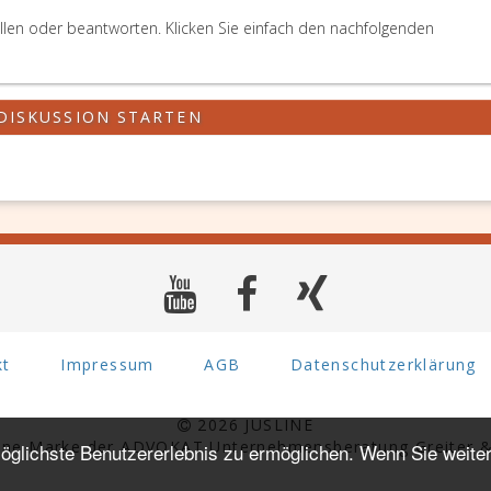
llen oder beantworten. Klicken Sie einfach den nachfolgenden
DISKUSSION STARTEN
kt
Impressum
AGB
Datenschutzerklärung
2026 JUSLINE
eine Marke der ADVOKAT Unternehmensberatung Greiter &
glichste Benutzererlebnis zu ermöglichen. Wenn Sie weiter