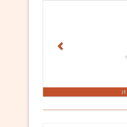
Zurück
DSGVO 
J