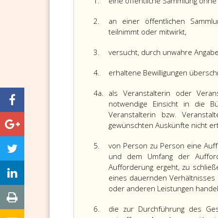
1.
eine öffentliche Sammlung ohne b
2.
an einer öffentlichen Sammlun
teilnimmt oder mitwirkt,
3.
versucht, durch unwahre Angaben
4.
erhaltene Bewilligungen überschr
4a.
als Veranstalterin oder Vera
notwendige Einsicht in die B
Veranstalterin bzw. Veranst
gewünschten Auskünfte nicht erte
5.
von Person zu Person eine Auff
und dem Umfang der Aufford
Aufforderung ergeht, zu schließ
eines dauernden Verhältnisses 
oder anderen Leistungen handel
6.
die zur Durchführung des Ges