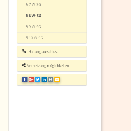
§ 7 W-SG
§ 8 W-SG
§ 9 W-SG
§ 10 W-SG
Wiener Sammlungsgesetz (W-SG)
Haftungsausschluss
Fundstelle
Vernetzungsmöglichkeiten