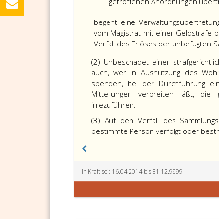
getroffenen Anordnungen übertri
begeht eine Verwaltungsübertretung 
vom Magistrat mit einer Geldstrafe 
Verfall des Erlöses der unbefugten
(2) Unbeschadet einer strafgerichtli
auch, wer in Ausnützung des Wohltät
spenden, bei der Durchführung e
Mitteilungen verbreiten läßt, d
irrezuführen.
(3) Auf den Verfall des Sammlungs
bestimmte Person verfolgt oder bestr
In Kraft seit 16.04.2014 bis 31.12.9999