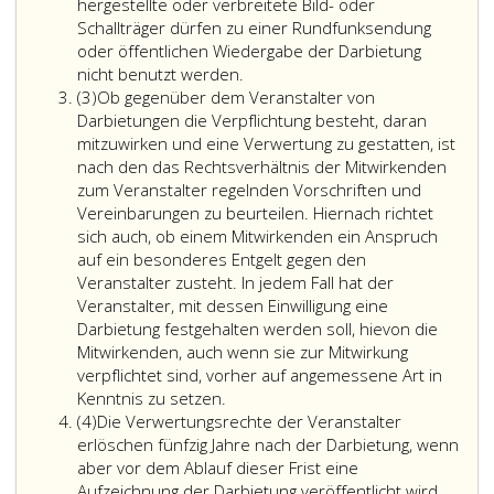
2
hergestellte oder verbreitete Bild- oder
Schallträger dürfen zu einer Rundfunksendung
oder öffentlichen Wiedergabe der Darbietung
nicht benutzt werden.
Absatz
(3)
Ob gegenüber dem Veranstalter von
3
Darbietungen die Verpflichtung besteht, daran
mitzuwirken und eine Verwertung zu gestatten, ist
nach den das Rechtsverhältnis der Mitwirkenden
zum Veranstalter regelnden Vorschriften und
Vereinbarungen zu beurteilen. Hiernach richtet
sich auch, ob einem Mitwirkenden ein Anspruch
auf ein besonderes Entgelt gegen den
Veranstalter zusteht. In jedem Fall hat der
Veranstalter, mit dessen Einwilligung eine
Darbietung festgehalten werden soll, hievon die
Mitwirkenden, auch wenn sie zur Mitwirkung
verpflichtet sind, vorher auf angemessene Art in
Kenntnis zu setzen.
Absatz
(4)
Die Verwertungsrechte der Veranstalter
4
erlöschen fünfzig Jahre nach der Darbietung, wenn
aber vor dem Ablauf dieser Frist eine
Aufzeichnung der Darbietung veröffentlicht wird,