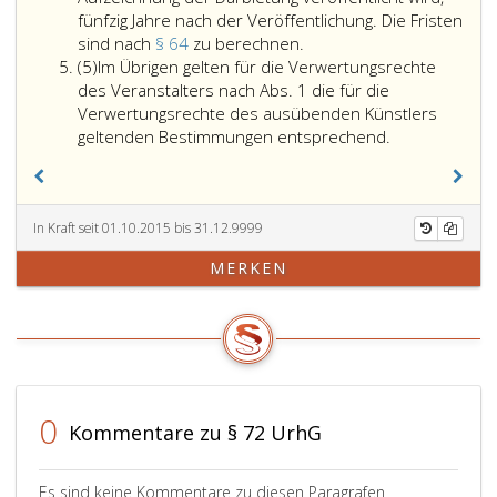
fünfzig Jahre nach der Veröffentlichung. Die Fristen
Die
sind nach
§ 64
zu berechnen.
Absatz
Verwertungsrechte
(5)
Im Übrigen gelten für die Verwertungsrechte
5
der
des Veranstalters nach Abs. 1 die für die
Veranstalter
Verwertungsrechte des ausübenden Künstlers
erlöschen
Im
geltenden Bestimmungen entsprechend.
fünfzig
Übrigen
Jahre
gelten
nach
für
der
die
In Kraft seit 01.10.2015 bis 31.12.9999
Darbietung,
Verwertungsr
MERKEN
wenn
des
aber
Veranstalters
vor
nach
dem
Absatz
Ablauf
eins,
dieser
die
Frist
für
0
Kommentare zu § 72 UrhG
eine
die
Aufzeichnung
Verwertungsr
der
des
Es sind keine Kommentare zu diesen Paragrafen