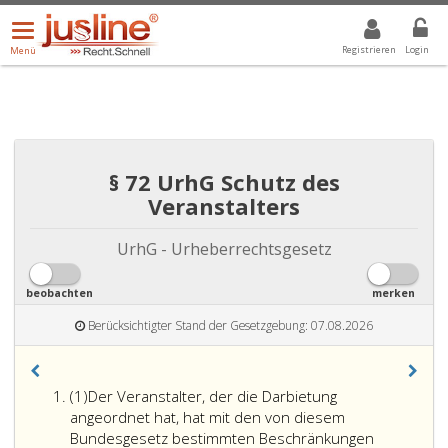
Menü
DROPDOWN: GEWÄHLTER WERT IST ALLE
ALLE
öffnen/schließen
Registrieren
Login
Menü
§ 72 UrhG Schutz des
Veranstalters
UrhG - Urheberrechtsgesetz
beobachten
merken
Berücksichtigter Stand der Gesetzgebung: 07.08.2026
Absatz
(1)
Der Veranstalter, der die Darbietung
eins
angeordnet hat, hat mit den von diesem
Bundesgesetz bestimmten Beschränkungen