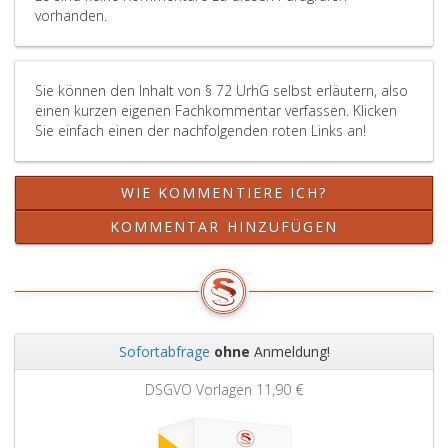
Darbietung
ausübenden
vorhanden.
veröffentlicht
Künstlers
wird,
geltenden
fünfzig
Bestimmunge
Sie können den Inhalt von § 72 UrhG selbst erläutern, also
Jahre
entsprechend
einen kurzen eigenen Fachkommentar verfassen. Klicken
nach
Sie einfach einen der nachfolgenden roten Links an!
der
Veröffentlichung.
Die
WIE KOMMENTIERE ICH?
Fristen
sind
KOMMENTAR HINZUFÜGEN
nach
Paragraph
64,
zu
berechnen.
Sofortabfrage
ohne
Anmeldung!
Zurück
Weit
DSGVO Vorlagen
11,90 €