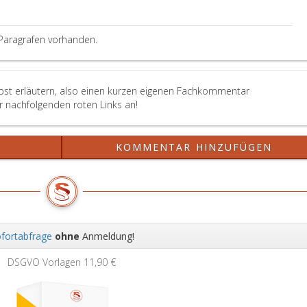
Diplom-
und
Masterar
Paragrafen vorhanden.
lbst erläutern, also einen kurzen eigenen Fachkommentar
er nachfolgenden roten Links an!
?
KOMMENTAR HINZUFÜGEN
fortabfrage
ohne
Anmeldung!
Wei
DSGVO Vorlagen
11,90 €