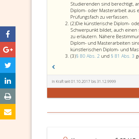
eins
Studierenden sind berechtigt, a
Diplom- oder Masterarbeit aus 
Prüfungsfach zu verfassen.
Absatz
(2)
Die künstlerische Diplom- od
2
Schwerpunkt bildet, auch einen s
zu erläutern. Nähere Bestimmun
Diplom- und Masterarbeiten si
künstlerischen Diplom- und Mast
Absatz
(3)
§ 80 Abs. 2
und
§ 81 Abs. 3
g
3
In Kraft seit 01.10.2017 bis 31.12.9999