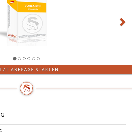
ETZT ABFRAGE STARTEN
UG
G