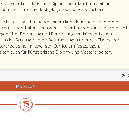
nstelle der künstlerischen Diplom- oder Masterarbeit eine
einem im Curriculum festgelegten wissenschaftlichen
er Masterarbeit hat neben einem künstlerischen Teil, der den
chriftlichen Teil zu umfassen. Dieser hat den künstlerischen Teil
gen über Betreuung und Beurteilung von künstlerischen
nd in der Satzung, nähere Bestimmungen über das Thema der
erarbeit sind im jeweiligen Curriculum festzulegen.
Paragra
elten auch für künstlerische Diplom- und Masterarbeiten.
80,
Absatz
2
und
Paragra
MERKEN
81,
Absatz
3,
gelten
auch
für
künstler