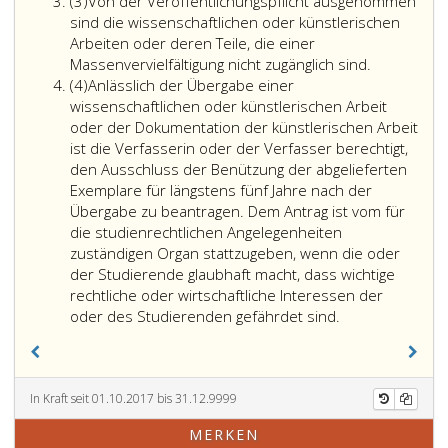
Absatz
(3)
Von der Veröffentlichungspflicht ausgenommen
3
sind die wissenschaftlichen oder künstlerischen
Arbeiten oder deren Teile, die einer
Massenvervielfältigung nicht zugänglich sind.
Absatz
(4)
Anlässlich der Übergabe einer
4
wissenschaftlichen oder künstlerischen Arbeit
oder der Dokumentation der künstlerischen Arbeit
ist die Verfasserin oder der Verfasser berechtigt,
den Ausschluss der Benützung der abgelieferten
Exemplare für längstens fünf Jahre nach der
Übergabe zu beantragen. Dem Antrag ist vom für
die studienrechtlichen Angelegenheiten
zuständigen Organ stattzugeben, wenn die oder
der Studierende glaubhaft macht, dass wichtige
rechtliche oder wirtschaftliche Interessen der
oder des Studierenden gefährdet sind.
In Kraft seit 01.10.2017 bis 31.12.9999
MERKEN