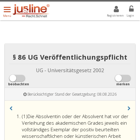
Menü
DROPDOWN: GEWÄHLTER WERT IST ALLE
ALLE
öffnen/schließen
Registrieren
Login
Menü
§ 86 UG Veröffentlichungspflicht
UG - Universitätsgesetz 2002
beobachten
merken
Berücksichtigter Stand der Gesetzgebung: 08.08.2026
Absatz
(1)
Die Absolventin oder der Absolvent hat vor der
eins
Verleihung des akademischen Grades jeweils ein
vollständiges Exemplar der positiv beurteilten
wissenschaftlichen oder künstlerischen Arbeit