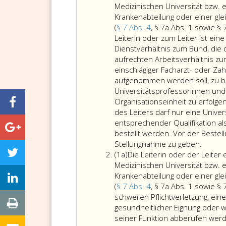
eins
Medizinischen Universität bzw. ei
Krankenabteilung oder einer gle
(
§ 7 Abs. 4
, § 7a Abs. 1 sowie §
Leiterin oder zum Leiter ist ei
Dienstverhältnis zum Bund, die d
aufrechten Arbeitsverhältnis zur
einschlägiger Facharzt- oder Zahn
aufgenommen werden soll, zu be
Universitätsprofessorinnen und
Organisationseinheit zu erfolgen
des Leiters darf nur eine Univer
entsprechender Qualifikation al
bestellt werden. Vor der Bestel
Die
Stellungnahme zu geben.
Absatz
Leiteri
(1a)
Die Leiterin oder der Leiter
eins
oder
Medizinischen Universität bzw. ei
a
der
Krankenabteilung oder einer gle
Leiter
(
§ 7 Abs. 4
, § 7a Abs. 1 sowie §
einer
schweren Pflichtverletzung, ein
Organi
gesundheitlicher Eignung oder 
oder
seiner Funktion abberufen werd