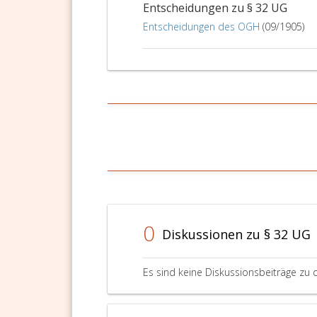
der
Entscheidungen zu § 32 UG
Univers
Entscheidungen des OGH
(09/1905)
zur
Dienstl
zugewi
ist,
oder
mit
einem
aufrec
Arbeits
zur
Univers
oder
eine
0
entspr
Diskussionen zu § 32 UG
qualifiz
Perso
mit
Es sind keine Diskussionsbeiträge zu 
einschl
Facharz
oder