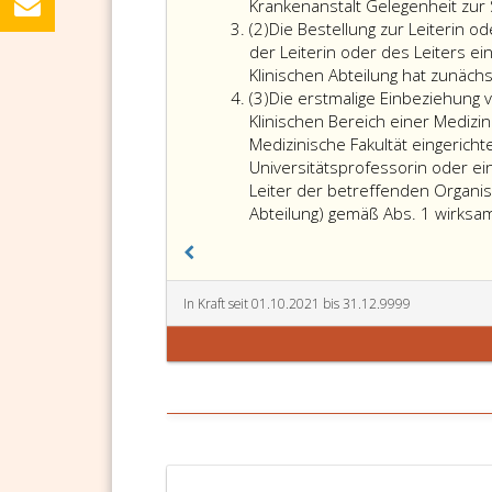
einer
Krankenanstalt Gelegenheit zur
Absatz
Klinisc
(2)
Die Bestellung zur Leiterin od
2
Abteilu
der Leiterin oder des Leiters e
einer
Klinischen Abteilung hat zunächst
Absatz
Medizi
(3)
Die erstmalige Einbeziehung 
3
Univers
Klinischen Bereich einer Medizin
bzw.
Medizinische Fakultät eingerichtet
einer
Universitätsprofessorin oder e
Medizi
Leiter der betreffenden Organisati
Fakultät
Abteilung) gemäß Abs. 1 wirksa
die
gleichze
die
Funkti
In Kraft seit 01.10.2021 bis 31.12.9999
einer
Kranke
oder
einer
gleich
Einrich
einer
öffentl