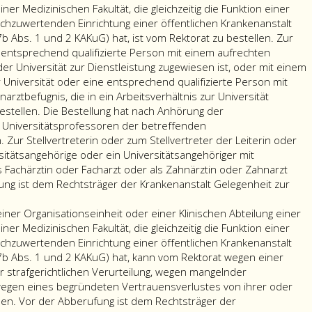
ner Medizinischen Fakultät, die gleichzeitig die Funktion einer
ichzuwertenden Einrichtung einer öffentlichen Krankenanstalt
 7b Abs. 1 und 2 KAKuG) hat, ist vom Rektorat zu bestellen. Zur
ne entsprechend qualifizierte Person mit einem aufrechten
er Universität zur Dienstleistung zugewiesen ist, oder mit einem
 Universität oder eine entsprechend qualifizierte Person mit
arztbefugnis, die in ein Arbeitsverhältnis zur Universität
stellen. Die Bestellung hat nach Anhörung der
 Universitätsprofessoren der betreffenden
. Zur Stellvertreterin oder zum Stellvertreter der Leiterin oder
sitätsangehörige oder ein Universitätsangehöriger mit
s Fachärztin oder Facharzt oder als Zahnärztin oder Zahnarzt
lung ist dem Rechtsträger der Krankenanstalt Gelegenheit zur
n
 einer Organisationseinheit oder einer Klinischen Abteilung einer
ner Medizinischen Fakultät, die gleichzeitig die Funktion einer
ichzuwertenden Einrichtung einer öffentlichen Krankenanstalt
 7b Abs. 1 und 2 KAKuG) hat, kann vom Rektorat wegen einer
er strafgerichtlichen Verurteilung, wegen mangelnder
sationseinheit
wegen eines begründeten Vertrauensverlustes von ihrer oder
en. Vor der Abberufung ist dem Rechtsträger der