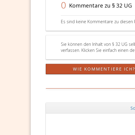
0
Kommentare zu § 32 UG
Kranke
(Parag
7,
Es sind keine Kommentare zu diesen 
Absatz
4,,
Paragr
7
Sie können den Inhalt von § 32 UG se
a,
verfassen. Klicken Sie einfach einen d
Absatz
eins,
sowie
WIE KOMMENTIERE ICH
Paragr
7
b,
Absatz
eins
und
So
2
Zurück
KAKuG
DSGVO Vo
hat,
ist