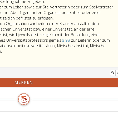
Die
 Stellungnahme zu geben.
hen
Leiterin
er zum Leiter sowie zur Stellvertreterin oder zum Stellvertreter
ng
oder
iner im Abs. 1 genannten Organisationseinheit oder einer
der
Die
 zeitlich befristet zu erfolgen.
nischen
Leiter
Bestellung
von Organisationseinheiten einer Krankenanstalt in den
ität
einer
zur
ischen Universität bzw. einer Universität, an der eine
Organisationseinheit
Leiterin
 ist, wird jeweils erst zeitgleich mit der Bestellung einer
oder
oder
ines Universitätsprofessors gemäß
§ 98
zur Leiterin oder zum
nischen
einer
zum
onseinheit (Universitätsklinik, Klinisches Institut, Klinische
,
Die
Klinischen
Leiter
m.
erstmalige
Abteilung
sowie
itig
Einbeziehung
einer
zur
von
Medizinischen
Stellvertreterin
on
Organisationseinheiten
Universität
oder
einer
bzw.
zum
MERKEN
nabteilung
Krankenanstalt
einer
Stellvertreter
in
Medizinischen
der
den
Fakultät,
Leiterin
zuwertenden
Klinischen
die
oder
tung
Bereich
gleichzeitig
des
einer
die
Leiters
ichen
Medizinischen
Funktion
einer