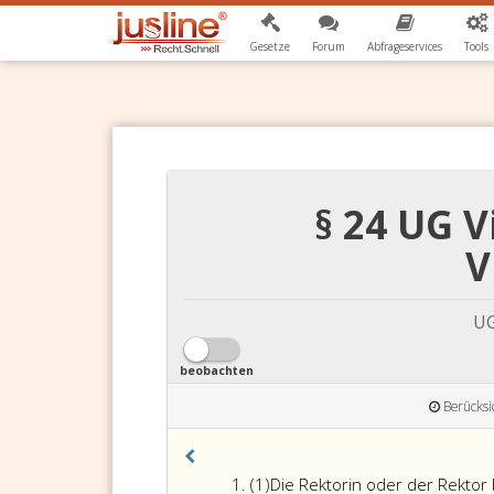
Gesetze
Forum
Abfrageservices
Tools
§ 24 UG 
V
UG
beobachten
Berücksi
Absatz
(1)
Die Rektorin oder der Rekto