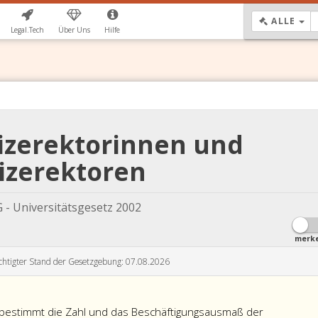
DR
ALLE
Legal.Tech
Über Uns
Hilfe
Vizerektorinnen und
izerektoren
 - Universitätsgesetz 2002
merk
chtigter Stand der Gesetzgebung: 07.08.2026
r bestimmt die Zahl und das Beschäftigungsausmaß der