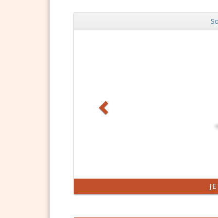
So
Zurück
J