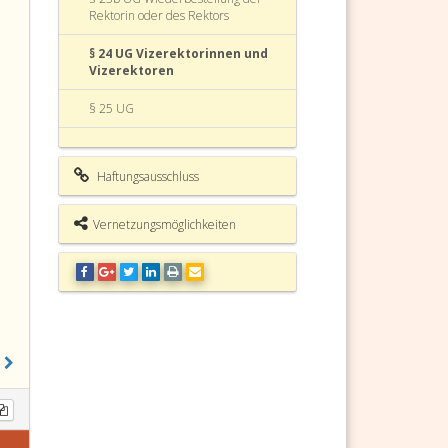
Rektorin oder des Rektors
§ 24 UG Vizerektorinnen und
Vizerektoren
§ 25 UG
§ 26 UG Forschungsförderung und
Auftragsforschung
Haftungsausschluss
§ 27 UG Vollmachten
Vernetzungsmöglichkeiten
§ 28 UG
§ 29 UG
§ 30 UG Ethikkommission
§ 30a UG (weggefallen)
§ 31 UG Gliederung des Klinischen
Bereichs
§ 32 UG Leitungsfunktionen im