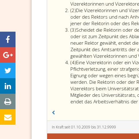
eins
Vizerektorinnen und Vizerektor
Absatz
(2)
Die Vizerektorinnen und Vizer
2
oder des Rektors und nach Anhö
jener der Rektorin oder des Rek
Absatz
(3)
Scheidet die Rektorin oder d
3
oder ist zum Zeitpunkt des Abl
neuer Rektor gewählt, endet di
Zeitpunkt des Amtsantritts der
gewählten Vizerektorinnen und 
Absatz
(4)
Eine Vizerektorin oder ein V
4
Pflichtverletzung, einer strafger
Eignung
oder wegen eines begrü
werden. Die Rektorin oder der R
Vizerektors beim Universitätsra
Mitglieder des Universitätsrats
endet das Arbeitsverhältnis der 
In Kraft seit 01.10.2009 bis 31.12.9999