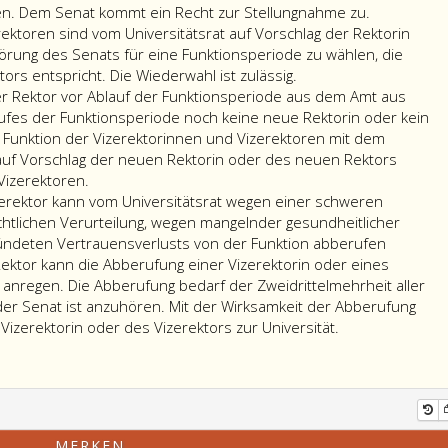
en. Dem Senat kommt ein Recht zur Stellungnahme zu.
ektoren sind vom Universitätsrat auf Vorschlag der Rektorin
rung des Senats für eine Funktionsperiode zu wählen, die
tors entspricht.
Die
Wiederwahl ist zulässig.
er Rektor vor Ablauf der Funktionsperiode aus dem Amt aus
aufes der Funktionsperiode noch keine neue Rektorin oder kein
e Funktion der Vizerektorinnen und Vizerektoren mit dem
 auf Vorschlag der neuen Rektorin oder des neuen Rektors
Vizerektoren.
izerektor kann vom Universitätsrat wegen einer schweren
ichtlichen Verurteilung,
wegen mangelnder gesundheitlicher
ndeten Vertrauensverlusts von der Funktion abberufen
ektor kann die Abberufung einer Vizerektorin oder eines
t anregen. Die Abberufung bedarf der Zweidrittelmehrheit aller
, der Senat ist anzuhören. Mit der Wirksamkeit der Abberufung
Vizerektorin oder des Vizerektors zur Universität.
MERKEN