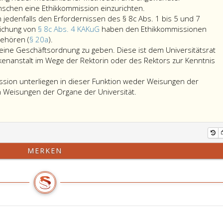
schen eine Ethikkommission einzurichten.
jedenfalls den Erfordernissen des § 8c Abs. 1 bis 5 und 7
ichung von
§ 8c Abs. 4 KAKuG
haben den Ethikkommissionen
Die
ehören (
§ 20a
).
Ethikkommissionen
 eine Geschäftsordnung zu geben. Diese ist dem Universitätsrat
haben
enanstalt im Wege der Rektorin oder des Rektors zur Kenntnis
jedenfalls
den
ission unterliegen in dieser Funktion weder Weisungen der
Erfordernissen
 Weisungen der Organe der Universität.
des
Paragraph
8
c,
Absatz
MERKEN
eins
bis
5
und
7
KAKuG
zu