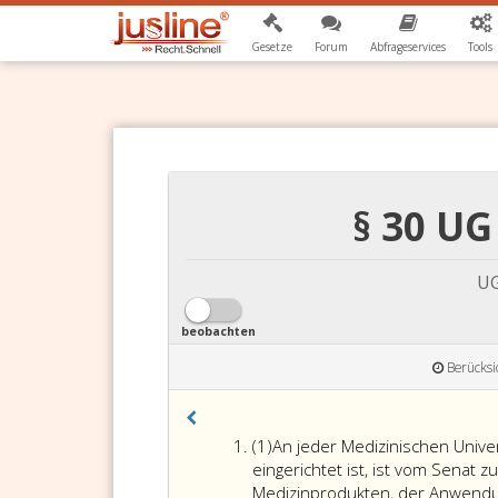
Gesetze
Forum
Abfrageservices
Tools
§ 30 U
UG
beobachten
Berücksi
Absatz
(1)
An jeder Medizinischen Univer
eins
eingerichtet ist, ist vom Senat 
Medizinprodukten, der Anwend