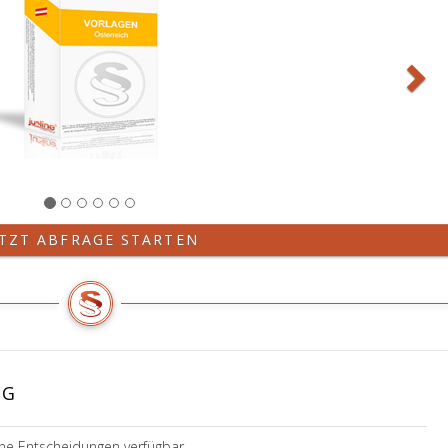
ETZT ABFRAGE STARTEN
UG
ine Entscheidungen verfügbar.