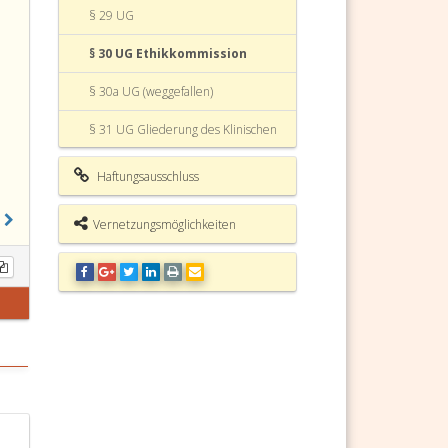
§ 29 UG
§ 30 UG Ethikkommission
§ 30a UG (weggefallen)
§ 31 UG Gliederung des Klinischen
Bereichs
Haftungsausschluss
§ 32 UG Leitungsfunktionen im
Klinischen Bereich
Vernetzungsmöglichkeiten
§ 33 UG Kostenersatz an den
Krankenanstaltenträger
§ 34 UG Vertreterinnen und
Vertreter der Ärzte und Zahnärzte
§ 35 UG Lehreinrichtungen
§ 35a UG Klinisch-Praktisches Jahr
§ 35b UG Zahnmedizinisch-
Klinisches Praktikum