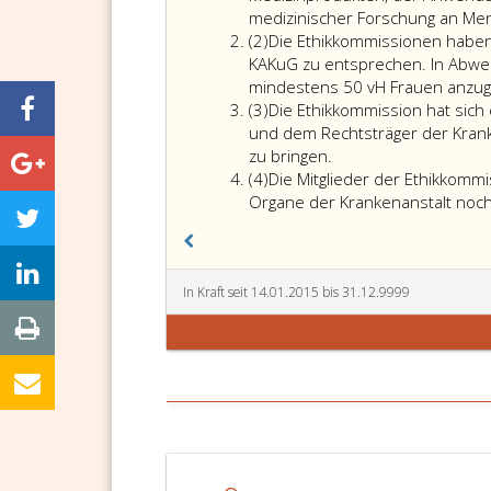
medizinischer Forschung an Men
Absatz
(2)
Die Ethikkommissionen haben 
2
KAKuG zu entsprechen. In Abwe
mindestens 50 vH Frauen anzug
Absatz
(3)
Die Ethikkommission hat sich
3
und dem Rechtsträger der Krank
zu bringen.
Absatz
(4)
Die Mitglieder der Ethikkomm
4
Organe der Krankenanstalt noch
In Kraft seit 14.01.2015 bis 31.12.9999