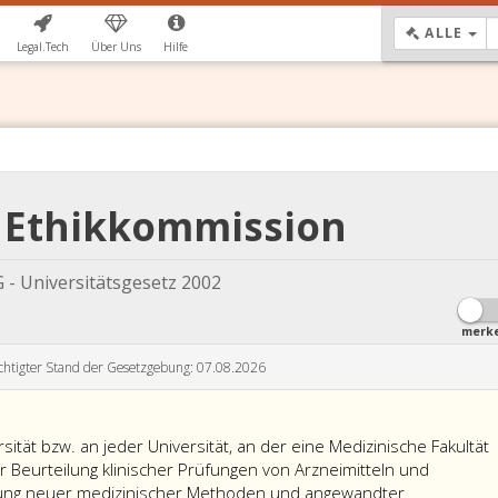
DR
ALLE
Legal.Tech
Über Uns
Hilfe
G Ethikkommission
 - Universitätsgesetz 2002
merk
chtigter Stand der Gesetzgebung: 07.08.2026
sität bzw. an jeder Universität, an der eine Medizinische Fakultät
zur Beurteilung klinischer Prüfungen von Arzneimitteln und
ung neuer medizinischer Methoden und angewandter