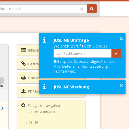
OPDOWN: GEWÄHLTER WERT IST ALLE
§ 22 UG
§ 23 UG Rektorin oder Rektor
×
JUSLINE Umfrage
§ 23a UG Findungskommission
Welchen Beruf üben Sie aus?
Inhaltsverzeichnis UG
§ 23b UG Wiederbestellung der
Rektorin oder des Rektors
Beispiele: Selbstständiger Architekt,
Gesamte Rechtsvorschrift
Mitarbeiter einer Rechtsabteilung,
§ 24 UG Vizerektorinnen und
Rechtsanwalt,...
Vizerektoren
Drucken
×
§ 25 UG
en
JUSLINE Werbung
PDF herunterladen
§ 26 UG Forschungsförderung und
Auftragsforschung
Paragrafennavigation
§ 27 UG Vollmachten
§ 28 UG