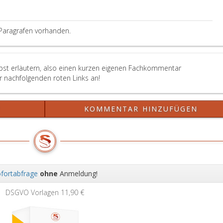
entsprechen.
In
Abweichung
Paragrafen vorhanden.
von
Paragraph
8
c,
lbst erläutern, also einen kurzen eigenen Fachkommentar
Absatz
er nachfolgenden roten Links an!
4,
KAKuG
haben
?
KOMMENTAR HINZUFÜGEN
den
Ethikkommissionen
mindestens
50 vH
Frauen
anzugehören
fortabfrage
ohne
Anmeldung!
(Paragraph
Wei
20
DSGVO Vorlagen
11,90 €
a,).