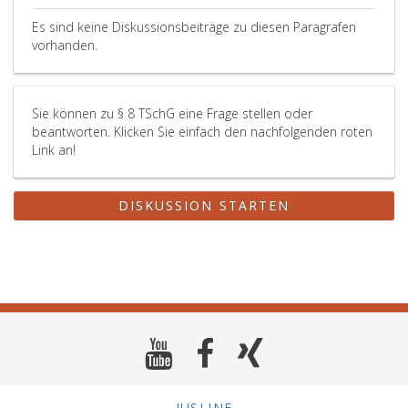
30,
Es sind keine Diskussionsbeiträge zu diesen Paragrafen
mit
vorhanden.
den
Pflichten
eines
Sie können zu § 8 TSchG eine Frage stellen oder
Halters
beantworten. Klicken Sie einfach den nachfolgenden roten
betraute
Link an!
Person
und
die
DISKUSSION STARTEN
Weitergabe
im
Wege
der
Erbschaft.
Das
Verbringen
von
Tieren
ins
Ausland
JUSLINE