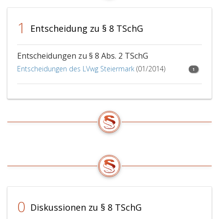
von
betraute
einzelnen,
Person
1
individuell
und
Entscheidung zu § 8 TSchG
bestimmten
die
Tieren
Weitergabe
im
im
Entscheidungen zu § 8 Abs. 2 TSchG
Sinne
Wege
Entscheidungen des LVwg Steiermark
(01/2014)
1
des
der
Paragraph
Erbschaft.
8
a,
Absatz
2,
Ziffer
5,
durch
den
Halter
oder
eine
0
Diskussionen zu § 8 TSchG
gemäß
Paragraph