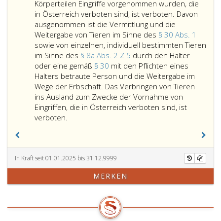
keine
Körperteilen Eingriffe vorgenommen wurden, die
landwirtschaftlichen
in Österreich verboten sind, ist verboten. Davon
Nutztiere
ausgenommen ist die Vermittlung und die
sind,
Weitergabe von Tieren im Sinne des
§ 30 Abs. 1
mit
sowie von einzelnen, individuell bestimmten Tieren
Qualzuchtsymptomen
im Sinne des
§ 8a Abs. 2 Z 5
durch den Halter
oder
oder eine gemäß
§ 30
mit den Pflichten eines
äußerlich
Halters betraute Person und die Weitergabe im
erkennbaren
Wege der Erbschaft. Das Verbringen von Tieren
Qualzuchtmerkmalen
ins Ausland zum Zwecke der Vornahme von
zu
Eingriffen, die in Österreich verboten sind, ist
Der
importieren,
verboten.
Import,
zu
der
erwerben,
Erwerb,
zu
die
vermitteln
In Kraft seit 01.01.2025 bis 31.12.9999
Vermittlung
oder
MERKEN
und
weiterzugeben.
die
Davon
Weitergabe
ausgenommen
von
ist
Tieren,
die