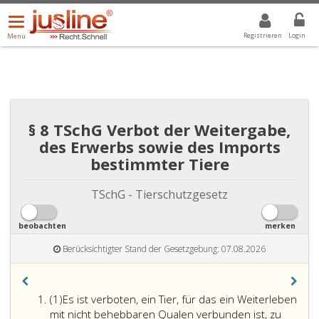
Menü
DROPDOWN: GEWÄHLTER WERT IST ALLE
ALLE
öffnen/schließen
Registrieren
Login
Menü
§ 8 TSchG Verbot der Weitergabe,
des Erwerbs sowie des Imports
bestimmter Tiere
TSchG - Tierschutzgesetz
beobachten
merken
Berücksichtigter Stand der Gesetzgebung: 07.08.2026
Absatz
(1)
Es ist verboten, ein Tier, für das ein Weiterleben
eins
mit nicht behebbaren Qualen verbunden ist, zu