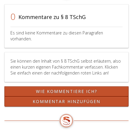
die
Vermittlung
keine
und
0
Kommentare zu § 8 TSchG
landwirtschaftlichen
die
Nutztiere
Weitergabe
sind,
von
Es sind keine Kommentare zu diesen Paragrafen
die
Tieren
vorhanden.
nach
im
dem
Sinne
1. Jänner 2008
des
Sie können den Inhalt von § 8 TSchG selbst erläutern, also
geboren
Paragraph
einen kurzen eigenen Fachkommentar verfassen. Klicken
und
30,
Sie einfach einen der nachfolgenden roten Links an!
an
Absatz
deren
eins,
Körperteilen
sowie
WIE KOMMENTIERE ICH?
Eingriffe
von
vorgenommen
einzelnen,
KOMMENTAR HINZUFÜGEN
wurden,
individuell
die
bestimmten
in
Tieren
Österreich
im
verboten
Sinne