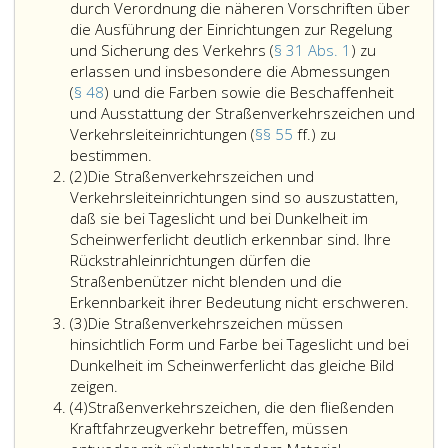
durch Verordnung die näheren Vorschriften über
die Ausführung der Einrichtungen zur Regelung
und Sicherung des Verkehrs (
§ 31 Abs. 1
) zu
erlassen und insbesondere die Abmessungen
(
§ 48
) und die Farben sowie die Beschaffenheit
und Ausstattung der Straßenverkehrszeichen und
Verkehrsleiteinrichtungen (
§§ 55
ff.) zu
Der
bestimmen.
Absatz
Bundesminister
(2)
Die Straßenverkehrszeichen und
2,
für
Verkehrsleiteinrichtungen sind so auszustatten,
Innovation,
daß sie bei Tageslicht und bei Dunkelheit im
Mobilität
Scheinwerferlicht deutlich erkennbar sind. Ihre
und
Rückstrahleinrichtungen dürfen die
Infrastruktur
Straßenbenützer nicht blenden und die
hat,
Erkennbarkeit ihrer Bedeutung nicht erschweren.
Absatz
soweit
(3)
Die Straßenverkehrszeichen müssen
3,
dies
hinsichtlich Form und Farbe bei Tageslicht und bei
erforderlich
Dunkelheit im Scheinwerferlicht das gleiche Bild
oder
zeigen.
Absatz
zweckmäßig
(4)
Straßenverkehrszeichen, die den fließenden
4,
ist,
Kraftfahrzeugverkehr betreffen, müssen