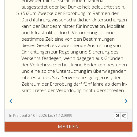
unter
entweder mit rückstrahlendem Material
Bedachtnahme
ausgestattet oder bei Dunkelheit beleuchtet sein.
Absatz
auf
(5)
Zum Zwecke der Erprobung im Rahmen der
5,
die
Durchführung wissenschaftlicher Untersuchungen
Erfordernisse
kann der Bundesminister für Innovation, Mobilität
der
und Infrastruktur durch Verordnung für eine
Sicherheit
bestimmte Zeit eine von den Bestimmungen
des
dieses Gesetzes abweichende Ausführung von
Straßenverkehrs
Einrichtungen zur Regelung und Sicherung des
durch
Verkehrs festlegen, wenn dagegen aus Gründen
Verordnung
der Verkehrssicherheit keine Bedenken bestehen
die
und eine solche Untersuchung im überwiegenden
näheren
Interesse des Straßenverkehrs gelegen ist; der
Vorschriften
Zeitraum der Erprobung darf fünf Jahre ab dem In-
über
Kraft-Treten der Verordnung nicht überschreiten.
die
Ausführung
der
Einrichtungen
In Kraft seit 24.04.2026 bis 31.12.9999
zur
MERKEN
Regelung
und