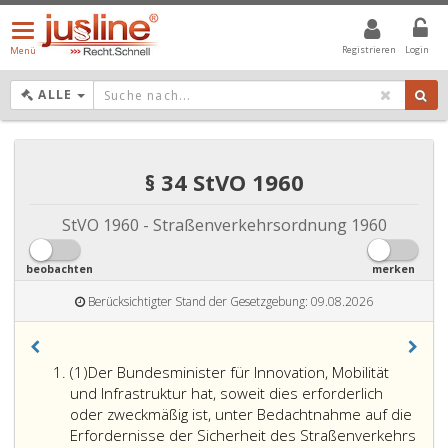
Menü
öffnen/schließen
Registrieren
Login
Menü
DROPDOWN: GEWÄHLTER WERT IST ALLE
ALLE
§ 34 StVO 1960
StVO 1960 - Straßenverkehrsordnung 1960
beobachten
merken
Berücksichtigter Stand der Gesetzgebung: 09.08.2026
Absatz
(1)
Der Bundesminister für Innovation, Mobilität
eins,
und Infrastruktur hat, soweit dies erforderlich
oder zweckmäßig ist, unter Bedachtnahme auf die
Erfordernisse der Sicherheit des Straßenverkehrs