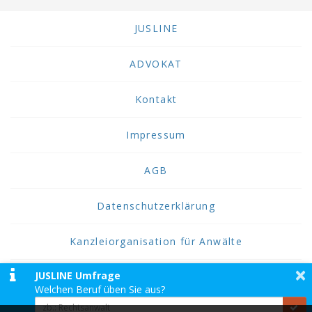
JUSLINE
ADVOKAT
Kontakt
Impressum
AGB
Datenschutzerklärung
Kanzleiorganisation für Anwälte
×
JUSLINE Umfrage
2026 JUSLINE
Welchen Beruf üben Sie aus?
JUSLINE® ist eine Marke der ADVOKAT
Unternehmensberatung Greiter & Greiter GmbH.