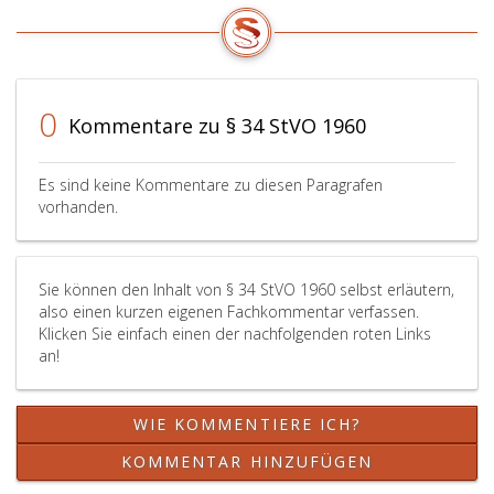
Sicherung
des
Verkehrs
(Paragraph
31,
0
Kommentare zu § 34 StVO 1960
Absatz
eins,)
zu
Es sind keine Kommentare zu diesen Paragrafen
erlassen
vorhanden.
und
insbesondere
die
Sie können den Inhalt von § 34 StVO 1960 selbst erläutern,
Abmessungen
also einen kurzen eigenen Fachkommentar verfassen.
(Paragraph
Klicken Sie einfach einen der nachfolgenden roten Links
48,)
an!
und
die
Farben
WIE KOMMENTIERE ICH?
sowie
die
KOMMENTAR HINZUFÜGEN
Beschaffenheit