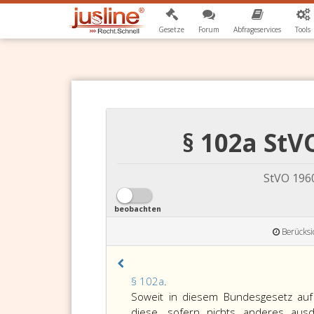
Gesetze
Forum
Abfrageservices
Tools
§ 102a St
StVO 196
beobachten
Berücksi
Paragraph
§ 102a
.
102
Soweit in diesem Bundesgesetz auf
a,
diese, sofern nichts anderes ausdr