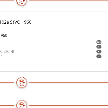
102a StVO 1960
1960
206
1
(01/2014)
6
14)
1