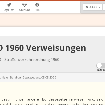
DR
ALLE
Legal.Tech
Über Uns
Hilfe
VO 1960 Verweisungen
0 - Straßenverkehrsordnung 1960
merk
chtigter Stand der Gesetzgebung: 08.08.2026
 Bestimmungen anderer Bundesgesetze verwiesen wird, sind
ücklich angeordnet ist, in ihrer jeweils geltenden Fassung