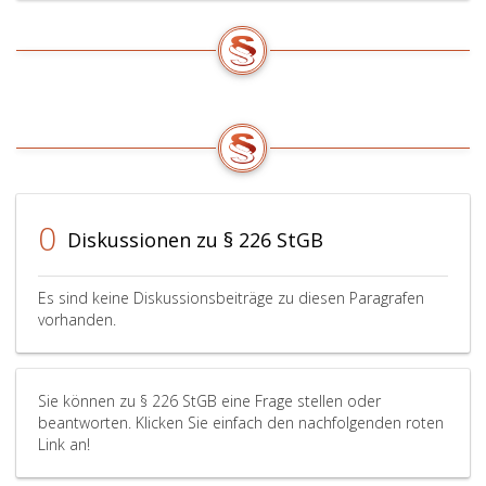
oder
die
Daten
in
der
in
den
Paragraphen
223
bis
0
225a
Diskussionen zu § 226 StGB
bezeichneten
Weise
gebraucht
Es sind keine Diskussionsbeiträge zu diesen Paragrafen
werden.
vorhanden.
Sie können zu § 226 StGB eine Frage stellen oder
beantworten. Klicken Sie einfach den nachfolgenden roten
Link an!