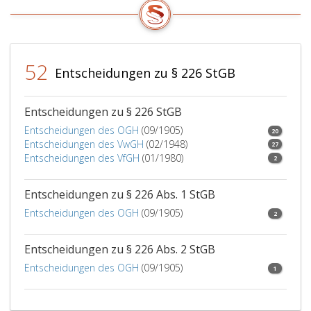
durch
Vernichtung
der
Urkunde,
des
52
Entscheidungen zu § 226 StGB
Beglaubigungszeichens
oder
der
Entscheidungen zu § 226 StGB
Daten
Entscheidungen des OGH
(09/1905)
20
oder
Entscheidungen des VwGH
(02/1948)
27
auf
Entscheidungen des VfGH
(01/1980)
2
andere
Art
Entscheidungen zu § 226 Abs. 1 StGB
die
Gefahr
Entscheidungen des OGH
(09/1905)
2
beseitigt,
dass
Entscheidungen zu § 226 Abs. 2 StGB
die
Urkunde,
Entscheidungen des OGH
(09/1905)
1
die
Sache