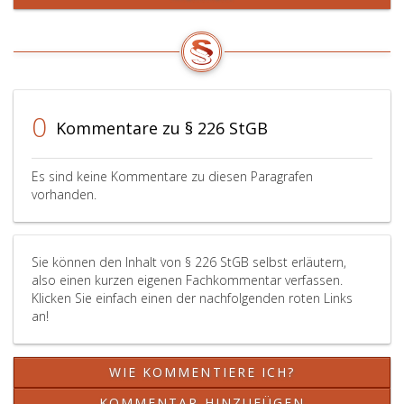
freiwillig,
bevor
die
falsche
oder
verfälschte
Urkunde,
0
Kommentare zu § 226 StGB
die
mit
dem
Es sind keine Kommentare zu diesen Paragrafen
nachgemachten
vorhanden.
oder
verfälschten
öffentlichen
Sie können den Inhalt von § 226 StGB selbst erläutern,
Beglaubigungszeichen
also einen kurzen eigenen Fachkommentar verfassen.
versehene
Klicken Sie einfach einen der nachfolgenden roten Links
oder
an!
die
einem
öffentlichen
WIE KOMMENTIERE ICH?
Beglaubigungszeichen
unterschobene
KOMMENTAR HINZUFÜGEN