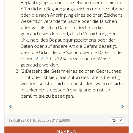
Beglaubigungszeichen versehene oder die einem
öffentlichen Beglaubigungszeichen unterschobene
oder die nach Anbringung eines solchen Zeichens
wesentlich veränderte Sache oder die falschen
oder verfälschten Daten im Rechtsverkehr
gebraucht worden sind, durch Vernichtung der
Urkunde, des Beglaubigungszeichens oder der
Daten oder auf andere Art die Gefahr beseitigt,
dass die Urkunde, die Sache oder die Daten in der
in den
§§ 223
bis 225a bezeichneten Weise
Nach
gebraucht werden.
Absatz
den
(2)
Besteht die Gefahr eines solchen Gebrauches
2
Paragraphen
nicht oder ist sie ohne Zutun des Täters beseitigt
223
worden, so ist er nicht zu bestrafen, wenn er sich
bis
in Unkenntnis dessen freiwillig und ernstlich
225a
bemüht, sie zu beseitigen.
ist
nicht
zu
bestrafen,
In Kraft seit 01.10.2002 bis 31.12.9999
wer
MERKEN