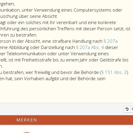
Wer
begehen,
einer
unikation, unter Verwendung eines Computersystems oder
unmündigen
Täuschung über seine Absicht
Person
ägt oder ein solches mit ihr vereinbart und eine konkrete
in
hführung des persönlichen Treffens mit dieser Person setzt, ist
der
ahren zu bestrafen.
Absicht,
rson in der Absicht, eine strafbare Handlung nach
§ 207a
an
 eine Abbildung oder Darstellung nach
§ 207a Abs. 4
dieser
ihr
ner Telekommunikation oder unter Verwendung eines
eine
t, ist mit Freiheitsstrafe bis zu einem Jahr oder Geldstrafe bis
Wer
strafbare
n.
zu
Handlung
u bestrafen, wer freiwillig und bevor die Behörde (
§ 151 Abs. 3
)
einer
nach
n hat, sein Vorhaben aufgibt und der Behörde sein
unmündigen
den
Person
Paragraphen
in
201
der
bis
Absicht,
207a
eine
Absatz
MERKEN
strafbare
eins,
Handlung
Ziffer