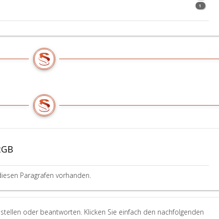
Jahr
1
oder
Geldstrafe
bis
zu
720
Tagessätzen
zu
bestrafen.
tGB
diesen Paragrafen vorhanden.
stellen oder beantworten. Klicken Sie einfach den nachfolgenden