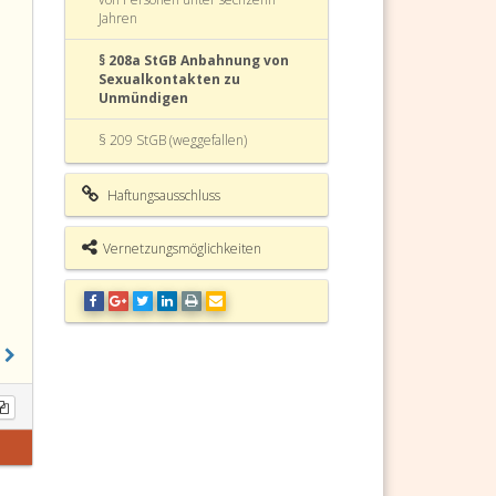
Jahren
§ 208a StGB Anbahnung von
Sexualkontakten zu
Unmündigen
§ 209 StGB (weggefallen)
§ 210 StGB (weggefallen)
Haftungsausschluss
§ 211 StGB Blutschande
Vernetzungsmöglichkeiten
§ 212 StGB Mißbrauch eines
Autoritätsverhältnisses
§ 213 StGB Kuppelei
§ 214 StGB Entgeltliche
Vermittlung von Sexualkontakten
mit Minderjährigen
§ 215 StGB Zuführen zur
Prostitution