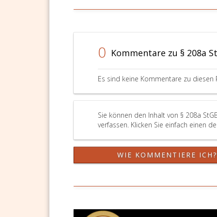
bestrafe
wer
freiwillig
und
bevor
0
Kommentare zu § 208a S
die
Behörde
(Paragra
Es sind keine Kommentare zu diesen 
151,
Absatz
3,)
von
Sie können den Inhalt von § 208a StG
seinem
verfassen. Klicken Sie einfach einen d
Verschu
erfahren
hat,
WIE KOMMENTIERE ICH
sein
Vorhabe
aufgibt
und
der
Behörde