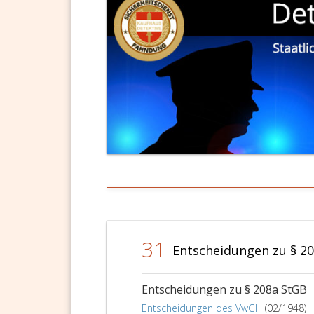
sein
Verschu
offenbar
31
Entscheidungen zu § 2
Entscheidungen zu § 208a StGB
Entscheidungen des VwGH
(02/1948)