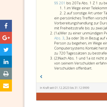
eins
§§ 201
bis 207a Abs. 1 Z 1 zu 
Ziffer
1.
im Wege einer Telekomm
eins
Ziffer
2.
auf sonstige Art unter 
2
ein persönliches Treffen vorschl
Vorbereitungshandlung
zur Durc
mit Freiheitsstrafe bis zu zwei J
Absatz
(1a)
Wer zu einer unmündigen Pe
eins
Abs. 3
, 3a oder 3b in Bezug auf
a
Person zu begehen, im Wege ei
Computersystems Kontakt herstell
zu 720 Tagessätzen zu bestrafe
Absatz
(2)
Nach Abs. 1 und 1a ist nicht z
2
von seinem Verschulden erfahre
Nach
Verschulden offenbart.
Absatz
eins
und
1a
In Kraft seit 01.12.2023 bis 31.12.9999
ist
nicht
zu