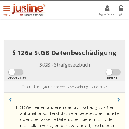
Menü
DROPDOWN: GEWÄHLTER WERT IST ALLE
ALLE
öffnen/schließen
Registrieren
Login
Menü
§ 126a StGB Datenbeschädigung
StGB - Strafgesetzbuch
beobachten
merken
Berücksichtigter Stand der Gesetzgebung: 07.08.2026
Absatz
(1)
Wer einen anderen dadurch schädigt, daß er
eins
automationsunterstützt verarbeitete, übermittelte
oder überlassene Daten, über die er nicht oder
nicht allein verfügen darf, verändert, löscht oder