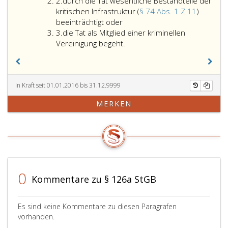
Ziffer
2.
durch die Tat wesentliche Bestandteile der
2
kritischen Infrastruktur (
§ 74 Abs. 1 Z 11
)
durch
beeinträchtigt oder
Ziffer
die
3.
die Tat als Mitglied einer kriminellen
3
Tat
Vereinigung begeht.
wesentliche
Bestandteile
der
kritischen
In Kraft seit 01.01.2016 bis 31.12.9999
Infrastruktur
MERKEN
(Paragraph
74,
Absatz
eins,
Ziffer
11,)
beeinträchtigt
0
Kommentare zu § 126a StGB
oder
Es sind keine Kommentare zu diesen Paragrafen
vorhanden.