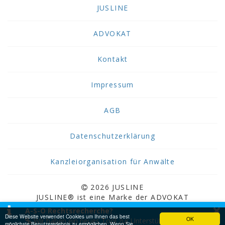
JUSLINE
ADVOKAT
Kontakt
Impressum
AGB
Datenschutzerklärung
Kanzleiorganisation für Anwälte
2026 JUSLINE
JUSLINE® ist eine Marke der ADVOKAT
×
Unternehmensberatung Greiter & Greiter GmbH.
A-S-O Rechtsrecherche?
Diese Website verwendet Cookies um Ihnen das best
OK
Wir haben ein neues Tool zur Unterstützung bei der
möglichste Benutzererlebnis zu ermöglichen. Wenn Sie