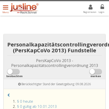
Menü
DROPDOWN: GEWÄHLTER WERT IST ALLE
ALLE
öffnen/schließen
Registrieren
Login
Menü
Personalkapazitätscontrollingveror
(PersKapCoVo 2013) Fundstelle
PersKapCoVo 2013 -
Personalkapazitätscontrollingverordnung 2013
beobachten
merken
Berücksichtigter Stand der Gesetzgebung: 09.08.2026
§ 0 heute
§ 0 gültig ab 10.01.2013