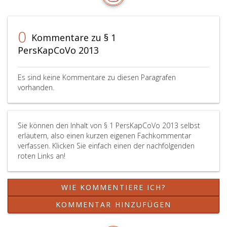
haushaltsleitendem
Organ
gemäß
0
Kommentare zu § 1
Paragraph
PersKapCoVo 2013
6,
BHG 2013
in
Es sind keine Kommentare zu diesen Paragrafen
einem
vorhanden.
Finanzjahr
fest.
Die
haushaltsleitenden
Sie können den Inhalt von § 1 PersKapCoVo 2013 selbst
erläutern, also einen kurzen eigenen Fachkommentar
Organe
verfassen. Klicken Sie einfach einen der nachfolgenden
gemäß
roten Links an!
Paragraph
6,
BHG 2013
WIE KOMMENTIERE ICH?
haben
dafür
KOMMENTAR HINZUFÜGEN
zu
sorgen,