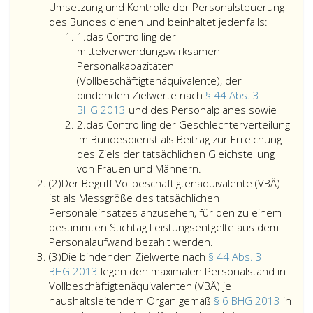
Umsetzung und Kontrolle der Personalsteuerung
des Bundes dienen und beinhaltet jedenfalls:
Ziffer
1.
das Controlling der
eins
mittelverwendungswirksamen
Personalkapazitäten
(Vollbeschäftigtenäquivalente), der
bindenden Zielwerte nach
§ 44 Abs. 3
das
BHG 2013
und des Personalplanes sowie
Ziffer
Controll
2.
das Controlling der Geschlechterverteilung
2
der
im Bundesdienst als Beitrag zur Erreichung
mittel
des Ziels der tatsächlichen Gleichstellung
Persona
von Frauen und Männern.
Absatz
(Vollbe
(2)
Der Begriff Vollbeschäftigtenäquivalente (VBÄ)
2
der
ist als Messgröße des tatsächlichen
binden
Personaleinsatzes anzusehen, für den zu einem
Zielwer
bestimmten Stichtag Leistungsentgelte aus dem
nach
Personalaufwand bezahlt werden.
Absatz
Paragr
(3)
Die bindenden Zielwerte nach
§ 44 Abs. 3
3
44,
BHG 2013
legen den maximalen Personalstand in
Absatz
Vollbeschäftigtenäquivalenten (VBÄ) je
3,
haushaltsleitendem Organ gemäß
§ 6 BHG 2013
in