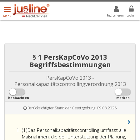
Menü
DROPDOWN: GEWÄHLTER WERT IST ALLE
ALLE
öffnen/schließen
Registrieren
Login
Menü
§ 1 PersKapCoVo 2013
Begriffsbestimmungen
PersKapCoVo 2013 -
Personalkapazitätscontrollingverordnung 2013
beobachten
merken
Berücksichtigter Stand der Gesetzgebung: 09.08.2026
Absatz
(1)
Das Personalkapazitätscontrolling umfasst alle
eins
Maßnahmen, die der Unterstützung der Planung,