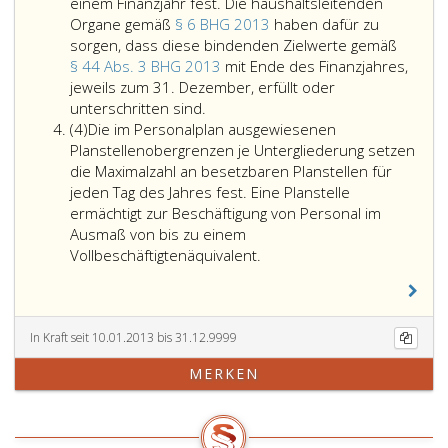
BHG 20
einem Finanzjahr fest. Die haushaltsleitenden
und
Organe gemäß
§ 6 BHG 2013
haben dafür zu
des
sorgen, dass diese bindenden Zielwerte gemäß
Person
§ 44 Abs. 3 BHG 2013
mit Ende des Finanzjahres,
sowie
jeweils zum 31. Dezember, erfüllt oder
Die
unterschritten sind.
Absatz
bindenden
(4)
Die im Personalplan ausgewiesenen
4
Zielwerte
Planstellenobergrenzen je Untergliederung setzen
nach
die Maximalzahl an besetzbaren Planstellen für
Paragraph
jeden Tag des Jahres fest. Eine Planstelle
44,
ermächtigt zur Beschäftigung von Personal im
Absatz
Ausmaß von bis zu einem
3,
Vollbeschäftigtenäquivalent.
BHG 2013
legen
den
maximalen
In Kraft seit 10.01.2013 bis 31.12.9999
Personalstand
MERKEN
in
Vollbeschäftigtenäquivalenten
(VBÄ)
je