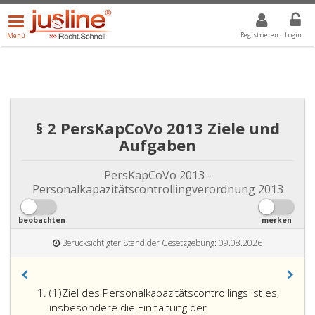
Menü
DROPDOWN: GEWÄHLTER WERT IST ALLE
ALLE
öffnen/schließen
Registrieren
Login
Menü
§ 2 PersKapCoVo 2013 Ziele und
Aufgaben
PersKapCoVo 2013 -
Personalkapazitätscontrollingverordnung 2013
beobachten
merken
Berücksichtigter Stand der Gesetzgebung: 09.08.2026
Absatz
(1)
Ziel des Personalkapazitätscontrollings ist es,
eins
insbesondere die Einhaltung der