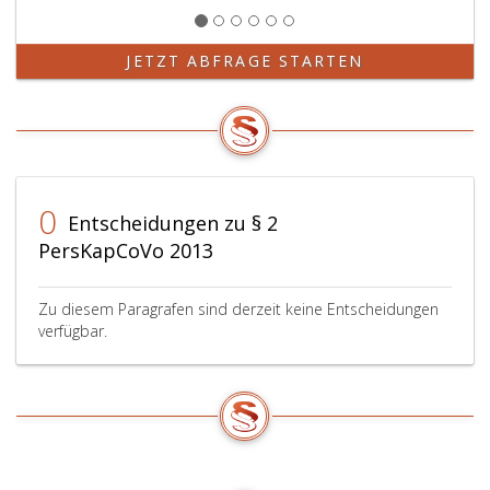
Finanzen
oder
dem
JETZT ABFRAGE STARTEN
Bundesminister
für
Finanzen
zur
Kenntnis
zu
bringen.
0
Entscheidungen zu § 2
PersKapCoVo 2013
Zu diesem Paragrafen sind derzeit keine Entscheidungen
verfügbar.