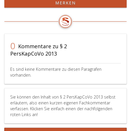
MERKEN
Meldungen
von
nach
Planungs-,
Paragraph
Entscheidungs-
4,
und
Absatz
Vollzugsprozess
4
sowie
und
wesentliche
0
Kommentare zu § 2
5,
Änderungen
PersKapCoVo 2013
Paragraph
im
5
Hinblick
und
auf
Es sind keine Kommentare zu diesen Paragrafen
Paragraph
die
vorhanden.
6,
Entwicklung
von
der
den
Planstellen,
haushaltsleitenden
der
Sie können den Inhalt von § 2 PersKapCoVo 2013 selbst
erläutern, also einen kurzen eigenen Fachkommentar
Organen
bindenden
verfassen. Klicken Sie einfach einen der nachfolgenden
gemäß
Zielwerte
roten Links an!
Paragraph
nach
6,
Paragraph
BHG 2013
44,