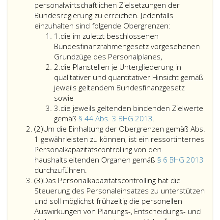
personalwirtschaftlichen Zielsetzungen der
Bundesregierung zu erreichen. Jedenfalls
einzuhalten sind folgende Obergrenzen:
Ziffer
1.
die im zuletzt beschlossenen
eins
Bundesfinanzrahmengesetz vorgesehenen
Grundzüge des Personalplanes,
Ziffer
2.
die Planstellen je Untergliederung in
2
qualitativer und quantitativer Hinsicht gemäß
jeweils geltendem Bundesfinanzgesetz
sowie
Ziffer
3.
die jeweils geltenden bindenden Zielwerte
3
die
gemäß
§ 44 Abs. 3 BHG 2013
.
Absatz
jeweils
(2)
Um die Einhaltung der Obergrenzen gemäß Abs.
2
geltenden
1 gewährleisten zu können, ist ein ressortinternes
bindenden
Personalkapazitätscontrolling von den
Zielwerte
haushaltsleitenden Organen gemäß
§ 6 BHG 2013
Um
gemäß
durchzuführen.
Absatz
die
Paragraph
(3)
Das Personalkapazitätscontrolling hat die
3
Einhaltung
44,
Steuerung des Personaleinsatzes zu unterstützen
der
Absatz
und soll möglichst frühzeitig die personellen
Obergrenzen
3,
Auswirkungen von Planungs-, Entscheidungs- und