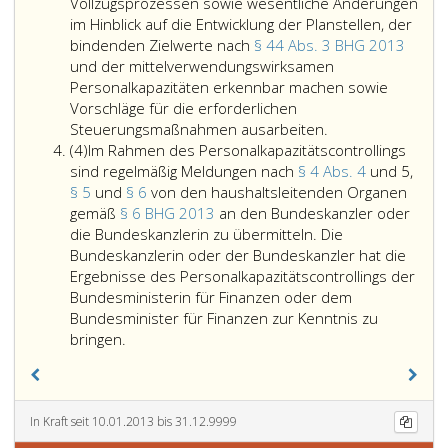
gemäß
BHG 2013.
Vollzugsprozessen sowie wesentliche Änderungen
Absatz
im Hinblick auf die Entwicklung der Planstellen, der
eins,
bindenden Zielwerte nach
§ 44 Abs. 3 BHG 2013
gewährleisten
und der mittelverwendungswirksamen
zu
Personalkapazitäten erkennbar machen sowie
können,
Vorschläge für die erforderlichen
ist
Das
Steuerungsmaßnahmen ausarbeiten.
Absatz
ein
Personalkapazität
(4)
Im Rahmen des Personalkapazitätscontrollings
4
ressortinternes
hat
sind regelmäßig Meldungen nach
§ 4 Abs. 4
und 5,
Personalkapazitätscontrolling
die
§ 5
und
§ 6
von den haushaltsleitenden Organen
von
Steuerung
gemäß
§ 6 BHG 2013
an den Bundeskanzler oder
den
des
die Bundeskanzlerin zu übermitteln. Die
haushaltsleitenden
Personaleinsatze
Bundeskanzlerin oder der Bundeskanzler hat die
Organen
zu
Ergebnisse des Personalkapazitätscontrollings der
gemäß
unterstützen
Bundesministerin für Finanzen oder dem
Paragraph
und
Bundesminister für Finanzen zur Kenntnis zu
Im
6,
soll
bringen.
Rahmen
BHG 2013
möglichst
des
durchzuführen.
frühzeitig
Personalkapazitätscontrollings
die
sind
personellen
In Kraft seit 10.01.2013 bis 31.12.9999
regelmäßig
Auswirkungen