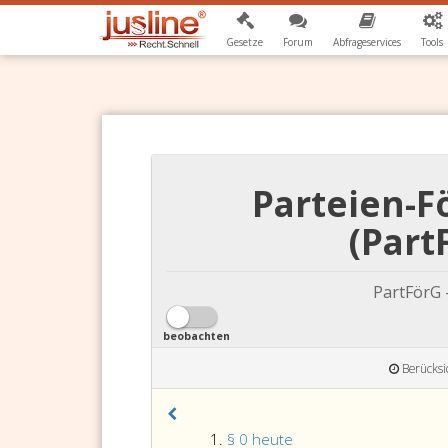
Gesetze
Forum
Abfrageservices
Tools
Parteien-F
(Part
PartFörG 
beobachten
Berücksi
§ 0 heute