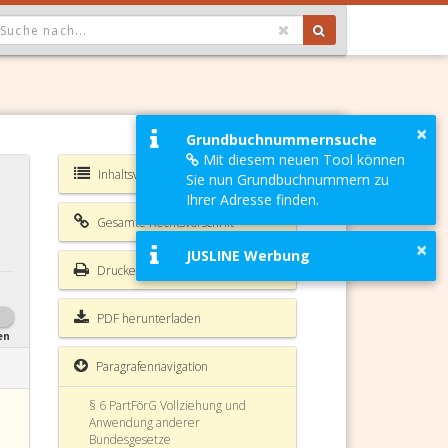
OPDOWN: GEWÄHLTER WERT IST ALLE
×
Grundbuchnummernsuche
Mit diesem neuen Tool können
Inhaltsverzeichnis PartFörG
Sie nun Grundbuchnummern zu
§ 1 PartFörG Parteienförderung auf
Bundesebene
Ihrer Adresse finden.
Gesamte Rechtsvorschrift
§ 2 PartFörG
×
JUSLINE Werbung
Drucken
§ 3 PartFörG Begehren auf
Zuerkennung von Fördermitteln
PDF herunterladen
§ 4 PartFörG Rechenschaftsbericht
en
Paragrafennavigation
§ 5 PartFörG
§ 6 PartFörG Vollziehung und
Anwendung anderer
Bundesgesetze