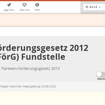
DR
ALLE
Legal.Tech
Über Uns
Hilfe
örderungsgesetz 2012
FörG) Fundstelle
- Parteien-Förderungsgesetz 2012
merk
chtigter Stand der Gesetzgebung: 06.08.2026