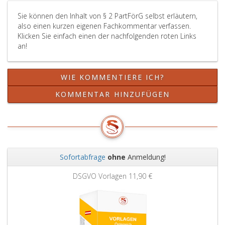
Paragraph
Sie können den Inhalt von § 2 PartFörG selbst erläutern,
4,
also einen kurzen eigenen Fachkommentar verfassen.
Absatz
Klicken Sie einfach einen der nachfolgenden roten Links
2,
an!
Parteiengeset
–
PartG,
WIE KOMMENTIERE ICH?
Bundesgesetzb
Teil
KOMMENTAR HINZUFÜGEN
eins,
Nr. 56
aus
2012,,
tatsächlich
entstandenen
Sofortabfrage
ohne
Anmeldung!
Ausgaben
Zurück
Weit
entspricht.
DSGVO Vorlagen
11,90 €
Für
diesen
Beleg
ist