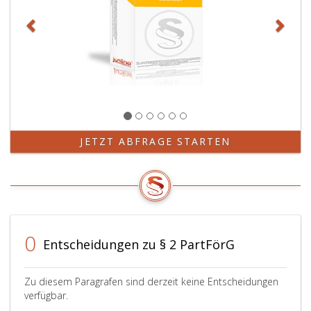
dem
Begehren
auf
Zuerkennung
von
Fördermitteln
(Paragraph
3,
Absatz
eins,)
JETZT ABFRAGE STARTEN
eine
Aufstellung
der
tatsächlich
für
Zwecke
0
der
Entscheidungen zu § 2 PartFörG
Wahlwerbung
getätigten
Zu diesem Paragrafen sind derzeit keine Entscheidungen
Ausgaben
verfügbar.
anzufügen,