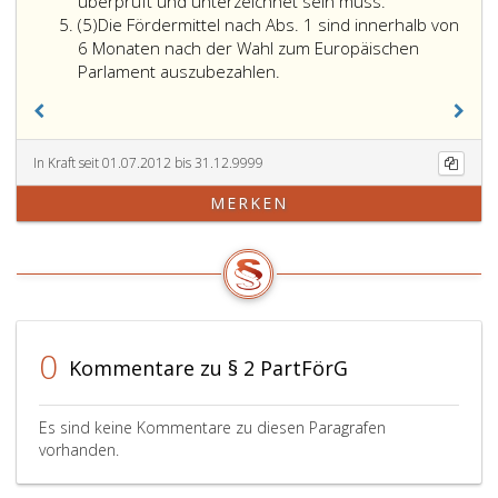
Wahl
Verhältnis
Fördermittel
überprüft und unterzeichnet sein muss.
Absatz
zum
der
nach
(5)
Die Fördermittel nach Abs. 1 sind innerhalb von
5
Europäischen
bei
Absatz
6 Monaten nach der Wahl zum Europäischen
Parlament
Die
der
3,
Parlament auszubezahlen.
Wahlberechtigten
Fördermittel
Wahl
dürfen
mit
nach
zum
einer
einem
Absatz
Europäischen
politischen
Betrag
eins,
Parlament
Partei
In Kraft seit 01.07.2012 bis 31.12.9999
von
sind
für
nur
MERKEN
2 Euro
innerhalb
sie
bis
Anmerkung 1)
von
abgegebenen
zu
multipliziert
6 Monaten
Stimmen
jenem
wird.
nach
verteilt.
Ausmaß
der
gewährt
Wahl
werden,
zum
das
0
Kommentare zu § 2 PartFörG
Europäischen
den
Parlament
für
auszubezahlen.
Wahlwerbung
Es sind keine Kommentare zu diesen Paragrafen
im
vorhanden.
Sinne
des