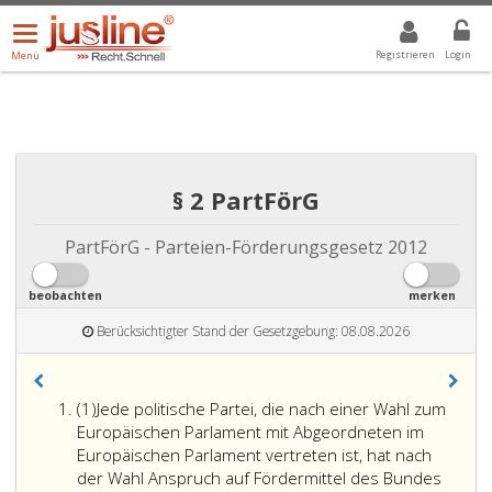
Menü
DROPDOWN: GEWÄHLTER WERT IST ALLE
ALLE
öffnen/schließen
Registrieren
Login
Menü
§ 2 PartFörG
PartFörG - Parteien-Förderungsgesetz 2012
beobachten
merken
Berücksichtigter Stand der Gesetzgebung: 08.08.2026
Absatz
(1)
Jede politische Partei, die nach einer Wahl zum
eins
Europäischen Parlament mit Abgeordneten im
Europäischen Parlament vertreten ist, hat nach
der Wahl Anspruch auf Fördermittel des Bundes