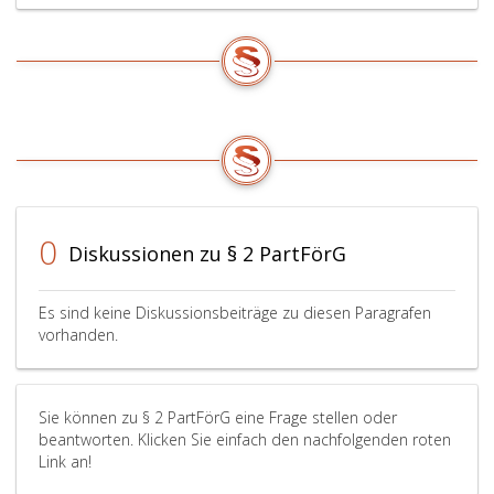
die
von
einem
Wirtschaftsprü
im
Sinne
des
Paragraph
9,
Parteiengeset
–
0
Diskussionen zu § 2 PartFörG
PartG,
Bundesgesetzb
Teil
Es sind keine Diskussionsbeiträge zu diesen Paragrafen
eins,
vorhanden.
Nr. 56
aus
2012,,
überprüft
Sie können zu § 2 PartFörG eine Frage stellen oder
beantworten. Klicken Sie einfach den nachfolgenden roten
und
Link an!
unterzeichnet
sein