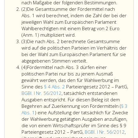
nach Maßgabe der folgenden Bestimmungen.
Absatz
(2)
Die Gesamtsumme der Fördermittel nach
2
Abs. 1 wird berechnet, indem die Zahl der bei der
jeweiligen Wahl zum Europäischen Parlament
Wahlberechtigten mit einem Betrag von 2 Euro
Die
(Anm. 1)
multipliziert wird.
Absatz
Gesamtsumme
(3)
Die nach Abs. 2 berechnete Gesamtsumme
3
der
wird auf die politischen Parteien im Verhältnis der
Fördermittel
bei der Wahl zum Europäischen Parlament für sie
nach
Die
abgegebenen Stimmen verteilt.
Absatz
Absatz
nach
(4)
Fördermittel nach Abs. 3 dürfen einer
4
eins,
Absatz
politischen Partei nur bis zu jenem Ausmaß
wird
2,
gewährt werden, das den für Wahlwerbung im
berechnet,
berechnete
Sinne des
§ 4 Abs. 2
Parteiengesetz 2012 – PartG,
indem
Gesamtsumme
BGBl. I Nr. 56/2012
, tatsächlich entstandenen
die
wird
Ausgaben entspricht. Für diesen Beleg ist dem
Zahl
auf
Begehren auf Zuerkennung von Fördermitteln (
§ 3
der
die
Abs. 1
) eine Aufstellung der tatsächlich für Zwecke
bei
politischen
der Wahlwerbung getätigten Ausgaben anzufügen,
der
Parteien
die von einem Wirtschaftsprüfer im Sinne des § 9
jeweiligen
im
Parteiengesetz 2012 – PartG,
BGBl. I Nr. 56/2012
,