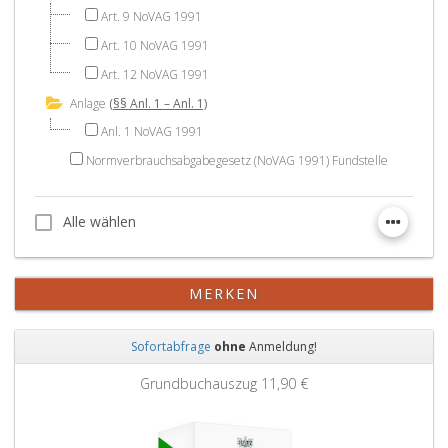
Art. 9 NoVAG 1991
Art. 10 NoVAG 1991
Art. 12 NoVAG 1991
Anlage
(§§ Anl. 1 – Anl. 1)
Anl. 1 NoVAG 1991
Normverbrauchsabgabegesetz (NoVAG 1991) Fundstelle
Alle wählen
Alle wählen
MERKEN
Sofortabfrage
ohne
Anmeldung!
Zurück
Weit
Grundbuchauszug
11,90 €