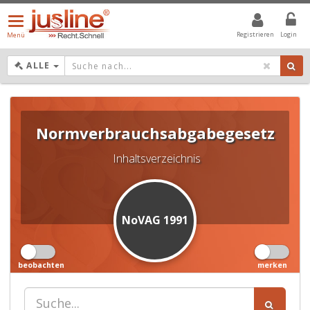
Menü
öffnen/schließen
Registrieren
Login
Menü
DROPDOWN: GEWÄHLTER WERT IST ALLE
ALLE
Normverbrauchsabgabegesetz
Inhaltsverzeichnis
NoVAG 1991
beobachten
merken