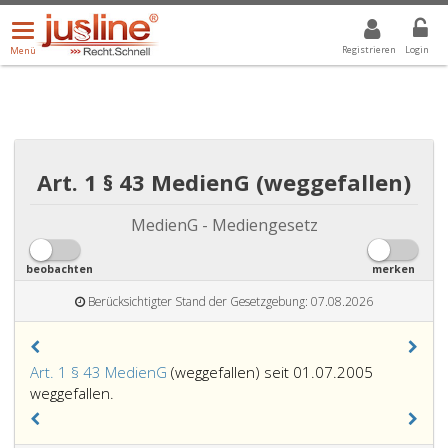
Menü
DROPDOWN: GEWÄHLTER WERT IST ALLE
ALLE
öffnen/schließen
Registrieren
Login
Menü
Art. 1 § 43 MedienG (weggefallen)
MedienG - Mediengesetz
beobachten
merken
Berücksichtigter Stand der Gesetzgebung: 07.08.2026
Art. 1 § 43 MedienG
(weggefallen) seit 01.07.2005
weggefallen.