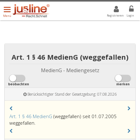
Menü
DROPDOWN: GEWÄHLTER WERT IST ALLE
ALLE
öffnen/schließen
Registrieren
Login
Menü
Art. 1 § 46 MedienG (weggefallen)
MedienG - Mediengesetz
beobachten
merken
Berücksichtigter Stand der Gesetzgebung: 07.08.2026
Art. 1 § 46 MedienG
(weggefallen) seit 01.07.2005
weggefallen.