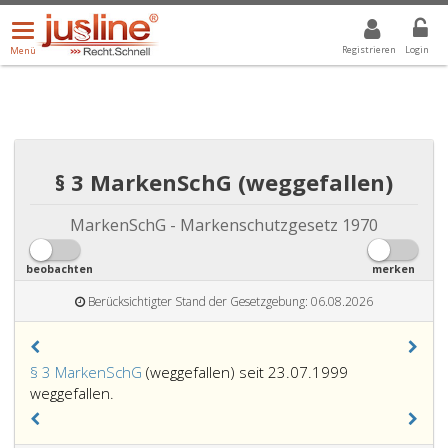
Menü
DROPDOWN: GEWÄHLTER WERT IST ALLE
ALLE
öffnen/schließen
Registrieren
Login
Menü
§ 3 MarkenSchG (weggefallen)
MarkenSchG - Markenschutzgesetz 1970
beobachten
merken
Berücksichtigter Stand der Gesetzgebung: 06.08.2026
§ 3 MarkenSchG
(weggefallen) seit 23.07.1999
weggefallen.