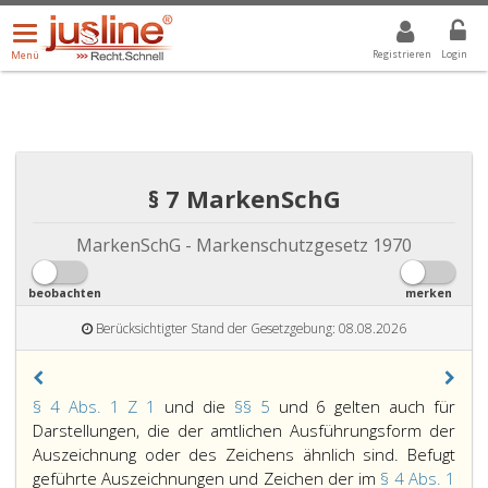
Menü
DROPDOWN: GEWÄHLTER WERT IST ALLE
ALLE
öffnen/schließen
Registrieren
Login
Menü
§ 7 MarkenSchG
MarkenSchG - Markenschutzgesetz 1970
beobachten
merken
Berücksichtigter Stand der Gesetzgebung: 08.08.2026
Paragraph
§ 4 Abs. 1 Z 1
und die
§§ 5
und 6 gelten auch für
7,
Darstellungen, die der amtlichen Ausführungsform der
Auszeichnung oder des Zeichens ähnlich sind. Befugt
geführte Auszeichnungen und Zeichen der im
§ 4 Abs. 1