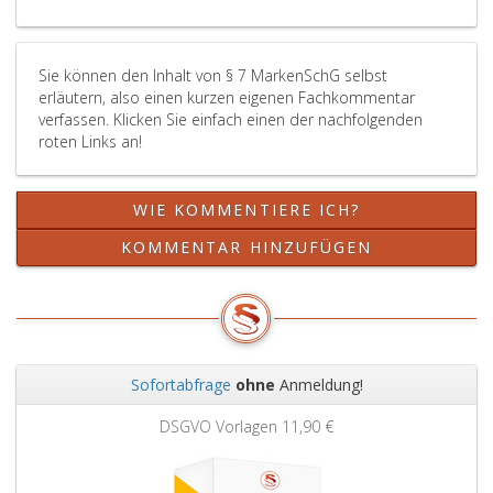
die
der
amtlichen
Sie können den Inhalt von § 7 MarkenSchG selbst
Ausführungsform
erläutern, also einen kurzen eigenen Fachkommentar
der
verfassen. Klicken Sie einfach einen der nachfolgenden
Auszeichnung
roten Links an!
oder
des
Zeichens
WIE KOMMENTIERE ICH?
ähnlich
sind.
KOMMENTAR HINZUFÜGEN
Befugt
geführte
Auszeichnungen
und
Zeichen
Sofortabfrage
ohne
Anmeldung!
der
Zurück
Weit
im
DSGVO Vorlagen
11,90 €
Paragraph
4,
Absatz