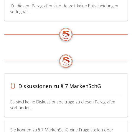
Marken
Zu diesem Paragrafen sind derzeit keine Entscheidungen
bilden
verfügbar.
(Paragraph
5,)
und
zur
Kennzeichnung
von
Waren
oder
Dienstleistungen
benutzt
werden
0
Diskussionen zu § 7 MarkenSchG
(Paragraph
6,).
Es sind keine Diskussionsbeiträge zu diesen Paragrafen
vorhanden.
Sie können zu § 7 MarkenSchG eine Frage stellen oder