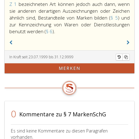
Z 1
bezeichneten Art können jedoch auch dann, wenn
sie anderen derartigen Auszeichnungen oder Zeichen
ähnlich sind, Bestandteile von Marken bilden (
§ 5
) und
zur Kennzeichnung von Waren oder Dienstleistungen
Paragraph
benutzt werden (
§ 6
).
4,
Absatz
eins,
In Kraft seit 23.07.1999 bis 31.12.9999
Ziffer
eins
MERKEN
und
die
Paragraphen
5
und
6
0
gelten
Kommentare zu § 7 MarkenSchG
auch
für
Es sind keine Kommentare zu diesen Paragrafen
Darstellungen,
vorhanden.