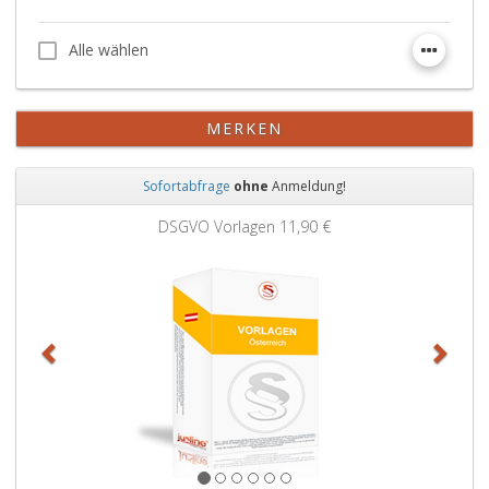
Alle wählen
Alle wählen
MERKEN
Sofortabfrage
ohne
Anmeldung!
Zurück
Weit
DSGVO Vorlagen
11,90 €