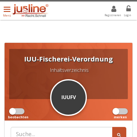
Menü
DROPDOWN: GEWÄHLTER WERT IST ALLE
ALLE
öffnen/schließen
Registrieren
Login
Menü
IUU-Fischerei-Verordnung
Inhaltsverzeichnis
IUUFV
beobachten
merken