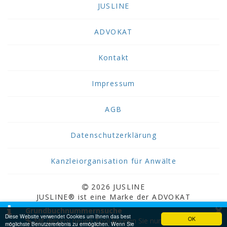
JUSLINE
ADVOKAT
Kontakt
Impressum
AGB
Datenschutzerklärung
Kanzleiorganisation für Anwälte
2026 JUSLINE
JUSLINE® ist eine Marke der ADVOKAT
×
Unternehmensberatung Greiter & Greiter GmbH.
Grundbuchnummernsuche
Diese Website verwendet Cookies um Ihnen das best
OK
Mit diesem neuen Tool können Sie nun
möglichste Benutzererlebnis zu ermöglichen. Wenn Sie