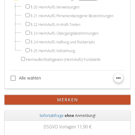
§ 20 HeimAufG Verweisungen
§ 21 HeimAufG Personenbezogene Bezeichnungen
§ 22 HeimAufG In-Kraft-Treten
§ 23 HeimAufG Übergangsbestimmungen
§ 24 HeimAufG Haftung und Rückersatz
§ 25 HeimAufG Vollziehung
Heimaufenthaltsgesetz (HeimAufG) Fundstelle
Alle wählen
Alle wählen
MERKEN
Sofortabfrage
ohne
Anmeldung!
Zurück
Weit
DSGVO Vorlagen
11,90 €