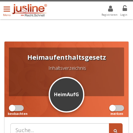
Menü
DROPDOWN: GEWÄHLTER WERT IST ALLE
ALLE
öffnen/schließen
Registrieren
Login
Menü
Heimaufenthaltsgesetz
Inhaltsverzeichnis
HeimAufG
beobachten
merken