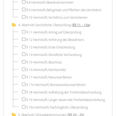
§ 8 HeimAufG Bewohnervertreter
§ 9 HeimAufG Befugnisse und Pflichten des Vertreters
§ 10 HeimAufG Verhältnis zum Vertretenen
4. Abschnitt-Gerichtliche Überprüfung
(§§ 11 – 19a)
§ 11 HeimAufG Antrag auf Überprüfung
§ 12 HeimAufG Anhörung des Bewohners
§ 13 HeimAufG Erste Entscheidung
§ 14 HeimAufG Mündliche Verhandlung
§ 15 HeimAufG Beschluss
§ 16 HeimAufG Rechtsmittel
§ 17 HeimAufG Rekursverfahren
§ 17a HeimAufG Revisionsrekursverfahren
§ 18 HeimAufG Aufhebung der Freiheitsbeschränkung
§ 19 HeimAufG Länger dauernde Freiheitsbeschränkung
§ 19a HeimAufG Nachträgliche Überprüfung
5. Abschnitt-Schlussbestimmungen
(§§ 20 – 25)