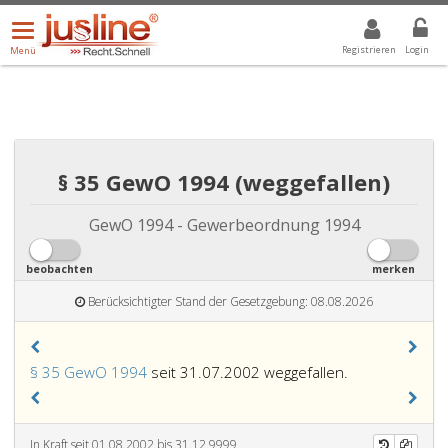
Menü
DROPDOWN: GEWÄHLTER WERT IST ALLE
ALLE
öffnen/schließen
Registrieren
Login
Menü
§ 35 GewO 1994 (weggefallen)
GewO 1994 - Gewerbeordnung 1994
beobachten
merken
Berücksichtigter Stand der Gesetzgebung: 08.08.2026
§ 35 GewO 1994
seit 31.07.2002 weggefallen.
In Kraft seit 01.08.2002 bis 31.12.9999