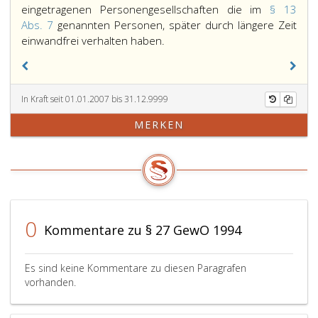
eingetragenen Personengesellschaften die im
§ 13
Abs. 7
genannten Personen, später durch längere Zeit
Die
einwandfrei verhalten haben.
Behörde
hat
im
In Kraft seit 01.01.2007 bis 31.12.9999
Falle
des
MERKEN
Ausschlusses
von
der
Gewerbeausübung
gemäß
Paragraph
0
13,
Kommentare zu § 27 GewO 1994
Absatz
6,
Es sind keine Kommentare zu diesen Paragrafen
die
vorhanden.
Nachsicht
von