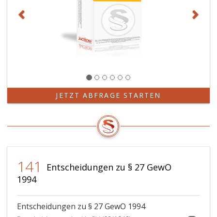
Absatz
7,
genannten
Personen,
später
durch
längere
Zeit
einwandfrei
JETZT ABFRAGE STARTEN
verhalten
haben.
141
Entscheidungen zu § 27 GewO
1994
Entscheidungen zu § 27 GewO 1994