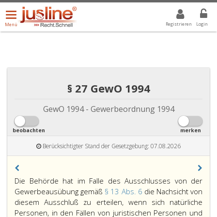
Menü
DROPDOWN: GEWÄHLTER WERT IST ALLE
ALLE
öffnen/schließen
Registrieren
Login
Menü
§ 27 GewO 1994
GewO 1994 - Gewerbeordnung 1994
beobachten
merken
Berücksichtigter Stand der Gesetzgebung: 07.08.2026
Paragraph
Die Behörde hat im Falle des Ausschlusses von der
27,
Gewerbeausübung gemäß
§ 13 Abs. 6
die Nachsicht von
diesem Ausschluß zu erteilen, wenn sich natürliche
Personen, in den Fällen von juristischen Personen und