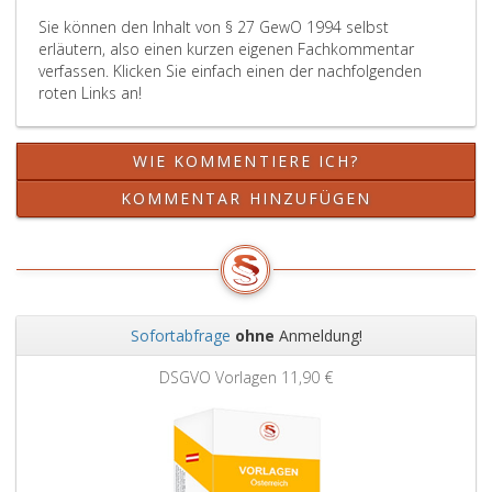
diesem
Sie können den Inhalt von § 27 GewO 1994 selbst
Ausschluß
erläutern, also einen kurzen eigenen Fachkommentar
zu
verfassen. Klicken Sie einfach einen der nachfolgenden
erteilen,
roten Links an!
wenn
sich
natürliche
WIE KOMMENTIERE ICH?
Personen,
in
KOMMENTAR HINZUFÜGEN
den
Fällen
von
juristischen
Personen
Sofortabfrage
ohne
Anmeldung!
und
Zurück
Weit
eingetragenen
DSGVO Vorlagen
11,90 €
Personengesellschaften
die
im
Paragraph
13,