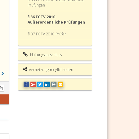
Prüfungen
§ 36 FGTV 2010
Außerordentliche Prüfungen
§ 37 FGTV 2010 Prüfer
§ 38 FGTV 2010 Dokumentation
Haftungsausschluss
§ 39 FGTV 2010 Behebung von
Mängeln
Vernetzungsmöglichkeiten
§ 40 FGTV 2010 Inkrafttreten
§ 41 FGTV 2010
Übergangsbestimmungen
§ 42 FGTV 2010 Außerkrafttreten
§ 43 FGTV 2010
Geschlechtsneutrale Bezeichnung
Anl. 1 FGTV 2010 Wirkbereich x