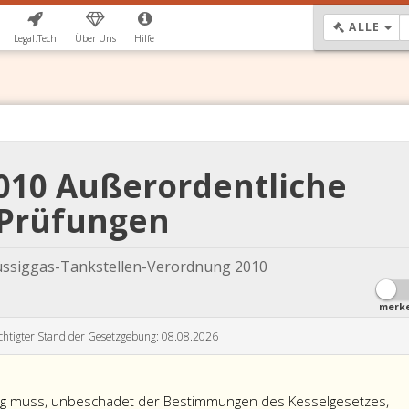
DR
ALLE
Legal.Tech
Über Uns
Hilfe
2010 Außerordentliche
Prüfungen
lüssiggas-Tankstellen-Verordnung 2010
merk
chtigter Stand der Gesetzgebung: 08.08.2026
ng muss, unbeschadet der Bestimmungen des Kesselgesetzes,