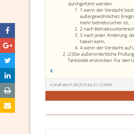
eins
durchgeführt werden:
Ziffer
1.
wenn der Verdacht beste
eins
außergewöhnliches Ereigni
mehr betriebssicher ist,
Ziffer
2.
nach Betriebsunterbrec
2
Ziffer
3.
nach jeder Änderung, die
3
haben kann,
Ziffer
4.
wenn der Verdacht auf Un
Absatz
4
(2)
Die außerordentliche Prüfung 
2
Tankstelle erstrecken. Für den 
In Kraft seit 01.08.2010 bis 31.12.9999