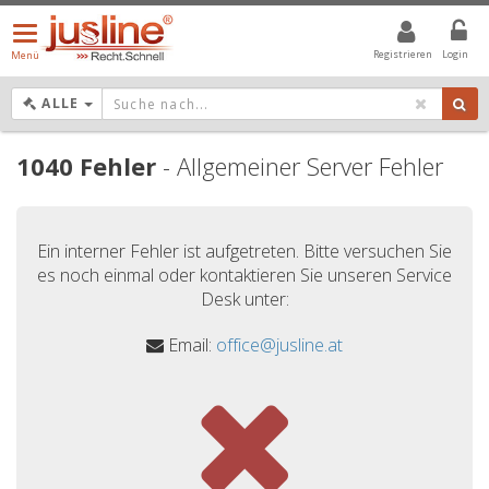
Menü
öffnen/schließen
Registrieren
Login
Menü
DROPDOWN: GEWÄHLTER WERT IST ALLE
ALLE
1040 Fehler
- Allgemeiner Server Fehler
Ein interner Fehler ist aufgetreten. Bitte versuchen Sie
es noch einmal oder kontaktieren Sie unseren Service
Desk unter:
Email:
office@jusline.at