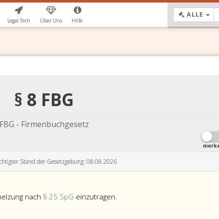
DR
ALLE
Legal.Tech
Über Uns
Hilfe
§ 8 FBG
FBG - Firmenbuchgesetz
merk
chtigter Stand der Gesetzgebung: 08.08.2026
Bei
hmelzung nach
§ 25 SpG
einzutragen.
Sparkassen
ist