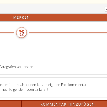
ferner
die
Verschmelzung
MERKEN
nach
Paragraph
25,
SpG
einzutragen.
Paragrafen vorhanden.
lbst erläutern, also einen kurzen eigenen Fachkommentar
er nachfolgenden roten Links an!
?
KOMMENTAR HINZUFÜGEN