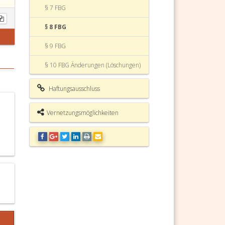
§ 7 FBG
§ 8 FBG
§ 9 FBG
§ 10 FBG Änderungen (Löschungen)
§ 11 FBG Vereinfachte Anmeldung
Haftungsausschluss
§ 12 FBG Urkundensammlung
Vernetzungsmöglichkeiten
§ 13 FBG Mitteilungspflichten
§ 14 FBG Befassung der
zuständigen gesetzlichen
Interessenvertretung
§ 15 FBG Allgemeines
§ 16 FBG Eintragungsbegehren
§ 17 FBG Verbesserung