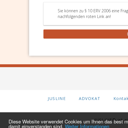
Sie können zu § 10 ERV 2006 eine Frag
nachfolgenden roten Link an!
JUSLINE
ADVOKAT
Konta
JUSLINE® ist 
Diese Website verwendet Cookies um Ihnen das best mö
damit einverstanden sind.
Weiter Informationen