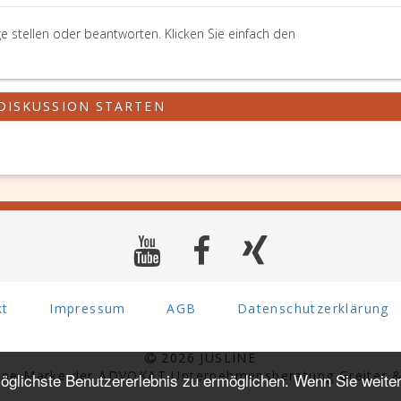
e stellen oder beantworten. Klicken Sie einfach den
DISKUSSION STARTEN
kt
Impressum
AGB
Datenschutzerklärung
2026 JUSLINE
eine Marke der ADVOKAT Unternehmensberatung Greiter &
glichste Benutzererlebnis zu ermöglichen. Wenn Sie weiter