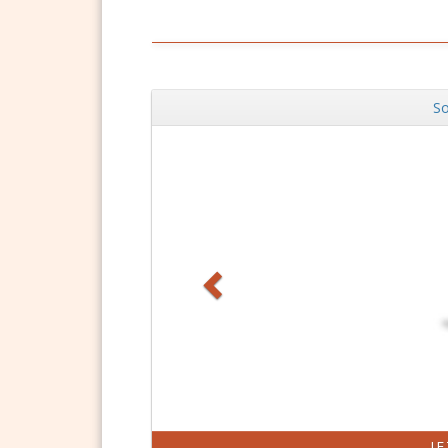
So
Zurück
J