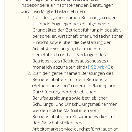
eins
insbesondere an nachstehenden Beratungen
durch ein Mitglied teilzunehmen:
Ziffer
1.
an den gemeinsamen Beratungen über
eins
laufende Angelegenheiten, allgemeine
Grundsätze der Betriebsführung in sozialer,
personeller, wirtschaftlicher und technischer
Hinsicht sowie über die Gestaltung der
Arbeitsbeziehungen, die mindestens
vierteljährlich und auf Verlangen des
Betriebsrates (Betriebsausschusses)
an
monatlich abzuhalten sind (
§ 92 ArbVG
);
Ziffer
den
2.
an den gemeinsamen Beratungen des
2
gemeins
Betriebsinhabers mit dem Betriebsrat
Beratung
(Betriebsausschuß) über die Planung und
über
Durchführung der betrieblichen
laufende
Berufsausbildung sowie betrieblicher
Angelege
Schulungs- und Umschulungsmaßnahmen;
allgemei
werden solche Maßnahmen vom
Grundsät
Betriebsinhaber im Zusammenwirken mit
der
den Geschäftstellen des
Betriebs
Arbeitsmarktservice durchgeführt, auch an