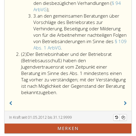
in
den diesbezüglichen Verhandlungen (
§ 94
an
sozialer,
ArbVG
);
Ziffer
den
personell
3.
an den gemeinsamen Beratungen über
3
gemeinsamen
wirtschaft
Vorschläge des Betriebsrates zur
Beratungen
und
Verhinderung, Beseitigung oder Milderung
des
technisc
von für die Arbeitnehmer nachteiligen Folgen
Betriebsinhabers
Hinsicht
von Betriebsänderungen im Sinne des
§ 109
mit
an
sowie
Abs. 1 ArbVG
.
Absatz
dem
den
über
(2)
Der Betriebsinhaber und der Betriebsrat
2
Betriebsrat
gemeinsamen
die
(Betriebsausschuß) haben den
(Betriebsausschuß)
Beratungen
Gestaltu
Jugendvertrauensrat vom Zeitpunkt einer
über
über
der
Beratung im Sinne des Abs. 1 mindestens einen
die
Vorschläge
Arbeitsb
Tag vorher zu verständigen; mit der Verständigung
Planung
des
die
ist nach Möglichkeit der Gegenstand der Beratung
und
Der
Betriebsrates
mindest
bekanntzugeben.
Durchführung
Betriebsinhaber
zur
vierteljäh
der
und
Verhinderung,
und
betrieblichen
der
Beseitigung
auf
Berufsausbildung
Betriebsrat
oder
Verlange
In Kraft seit 01.05.2012 bis 31.12.9999
sowie
(Betriebsausschuß)
Milderung
des
MERKEN
betrieblicher
haben
von
Betriebs