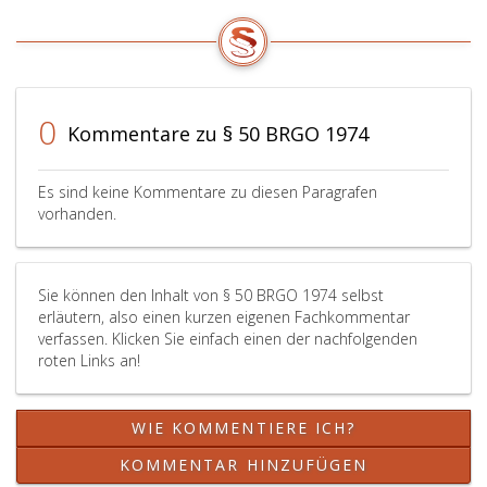
Schulungs-
den
für
(Betrieb
und
Jugendvertrauensrat
die
monatlic
Umschulungsmaßnahmen;
vom
Arbeitnehmer
abzuhalt
werden
Zeitpunkt
nachteiligen
sind
solche
einer
Folgen
(Paragra
Maßnahmen
Beratung
von
92,
0
Kommentare zu § 50 BRGO 1974
vom
im
Betriebsänderungen
ArbVG);
Betriebsinhaber
Sinne
im
im
des
Sinne
Es sind keine Kommentare zu diesen Paragrafen
Zusammenwirken
Absatz
des
vorhanden.
mit
eins,
Paragraph
den
mindestens
109,
Geschäftstellen
einen
Absatz
Sie können den Inhalt von § 50 BRGO 1974 selbst
des
Tag
eins,
erläutern, also einen kurzen eigenen Fachkommentar
Arbeitsmarktservice
vorher
ArbVG.
verfassen. Klicken Sie einfach einen der nachfolgenden
durchgeführt,
zu
roten Links an!
auch
verständigen;
an
mit
den
der
WIE KOMMENTIERE ICH?
diesbezüglichen
Verständigung
Verhandlungen
ist
KOMMENTAR HINZUFÜGEN
(Paragraph
nach