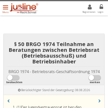
Menü
DROPDOWN: GEWÄHLTER WERT IST ALLE
ALLE
öffnen/schließen
Registrieren
Login
Menü
§ 50 BRGO 1974 Teilnahme an
Beratungen zwischen Betriebsrat
(Betriebsausschuß) und
Betriebsinhaber
BRGO 1974 - Betriebsrats-Geschäftsordnung 1974
beobachten
merken
Berücksichtigter Stand der Gesetzgebung: 08.08.2026
Absatz
(1)
Der Jugendvertrauensrat ist berufen,