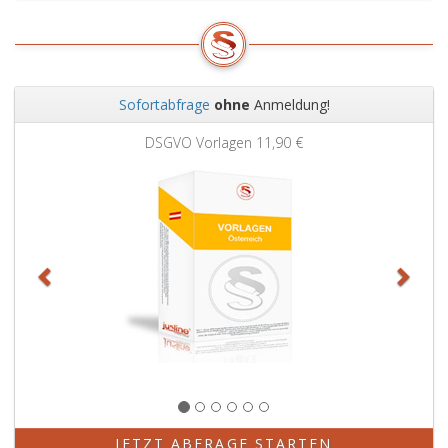
94,
Möglichkeit
ArbVG);
der
Gegenstand
der
Beratung
Sofortabfrage
ohne
Anmeldung!
bekanntzugeben.
Zurück
Weit
DSGVO Vorlagen
11,90 €
JETZT ABFRAGE STARTEN