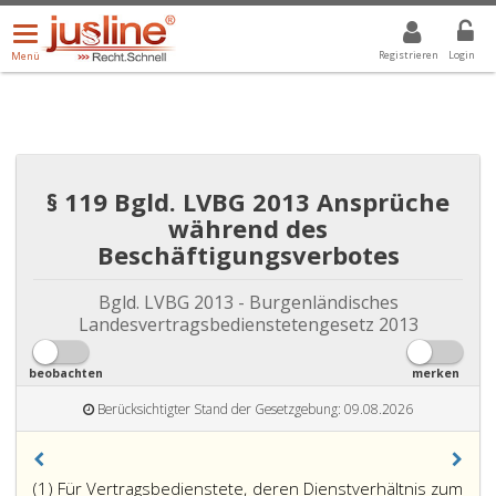
Menü
DROPDOWN: GEWÄHLTER WERT IST ALLE
ALLE
öffnen/schließen
Registrieren
Login
Menü
§ 119 Bgld. LVBG 2013 Ansprüche
während des
Beschäftigungsverbotes
Bgld. LVBG 2013 - Burgenländisches
Landesvertragsbedienstetengesetz 2013
beobachten
merken
Berücksichtigter Stand der Gesetzgebung: 09.08.2026
(1) Für Vertragsbedienstete, deren Dienstverhältnis zum