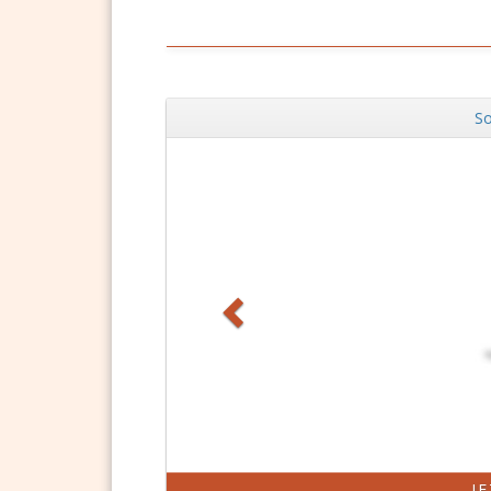
So
Zurück
J