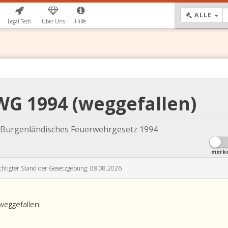
DR
ALLE
Legal.Tech
Über Uns
Hilfe
FWG 1994 (weggefallen)
- Burgenländisches Feuerwehrgesetz 1994
merk
chtigter Stand der Gesetzgebung: 08.08.2026
weggefallen.