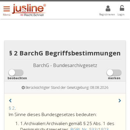
Menü
DROPDOWN: GEWÄHLTER WERT IST ALLE
ALLE
öffnen/schließen
Registrieren
Login
Menü
§ 2 BarchG Begriffsbestimmungen
BarchG - Bundesarchivgesetz
beobachten
merken
Berücksichtigter Stand der Gesetzgebung: 08.08.2026
Paragraph
§ 2
.
2,
Im Sinne dieses Bundesgesetzes bedeuten:
Ziffer
1.
Archivalien:
Archivalien gemäß § 25 Abs. 1 des
eins
Archivalie
Denkmalschutzgesetzes,
BGBl. Nr. 533/1923
.