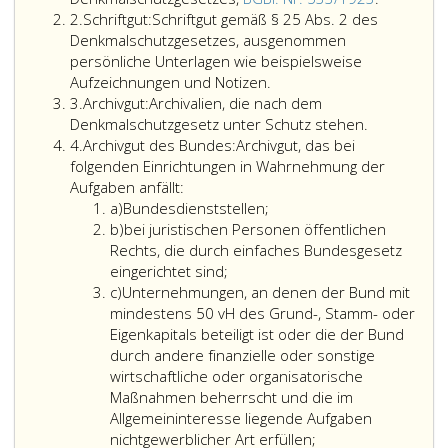
Ziffer
gemäß
2.
Schriftgut:
Schriftgut gemäß § 25 Abs. 2 des
2
Paragraph
Denkmalschutzgesetzes, ausgenommen
25,
persönliche Unterlagen wie beispielsweise
Schriftgut
Absatz
Aufzeichnungen und Notizen.
Ziffer
gemäß
eins,
3.
Archivgut:
Archivalien, die nach dem
3
Paragraph
des
Denkmalschutzgesetz unter Schutz stehen.
Ziffer
25,
Denkmalsc
4.
Archivgut des Bundes:
Archivgut, das bei
4
Absatz
Bundesges
folgenden Einrichtungen in Wahrnehmung der
2,
Nr. 533
Aufgaben anfällt:
Litera
des
aus
a)
Bundesdienststellen;
a
Litera
Denkmalschutzgesetzes,
1923,.
b)
bei juristischen Personen öffentlichen
b
ausgenommen
Rechts, die durch einfaches Bundesgesetz
persönliche
eingerichtet sind;
Litera
Unterlagen
c)
Unternehmungen, an denen der Bund mit
c
wie
mindestens 50 vH des Grund-, Stamm- oder
beispielsweise
Eigenkapitals beteiligt ist oder die der Bund
Aufzeichnungen
durch andere finanzielle oder sonstige
und
wirtschaftliche oder organisatorische
Notizen.
Maßnahmen beherrscht und die im
Allgemeininteresse liegende Aufgaben
nichtgewerblicher Art erfüllen;