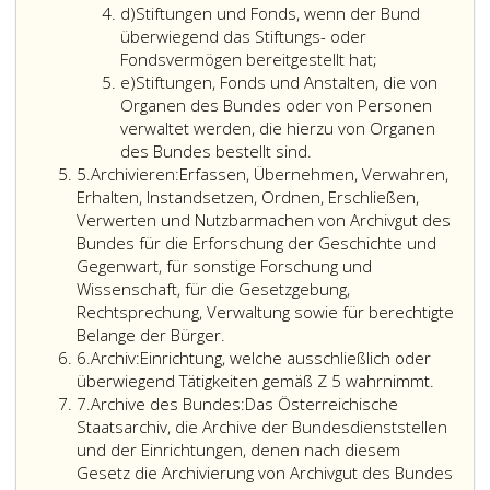
Litera
d)
Stiftungen und Fonds, wenn der Bund
d
überwiegend das Stiftungs- oder
Fondsvermögen bereitgestellt hat;
Litera
e)
Stiftungen, Fonds und Anstalten, die von
e
Organen des Bundes oder von Personen
verwaltet werden, die hierzu von Organen
des Bundes bestellt sind.
Ziffer
5.
Archivieren:
Erfassen, Übernehmen, Verwahren,
5
Erhalten, Instandsetzen, Ordnen, Erschließen,
Verwerten und Nutzbarmachen von Archivgut des
Bundes für die Erforschung der Geschichte und
Gegenwart, für sonstige Forschung und
Wissenschaft, für die Gesetzgebung,
Rechtsprechung, Verwaltung sowie für berechtigte
Belange der Bürger.
Ziffer
6.
Archiv:
Einrichtung, welche ausschließlich oder
6
Einricht
überwiegend Tätigkeiten gemäß Z 5 wahrnimmt.
Ziffer
welche
7.
Archive des Bundes:
Das Österreichische
7
ausschl
Staatsarchiv, die Archive der Bundesdienststellen
oder
und der Einrichtungen, denen nach diesem
überwi
Gesetz die Archivierung von Archivgut des Bundes