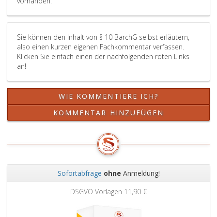
vorhanden.
den
die
Benutzung
Sie können den Inhalt von § 10 BarchG selbst erläutern,
dem
also einen kurzen eigenen Fachkommentar verfassen.
Archiv
Klicken Sie einfach einen der nachfolgenden roten Links
des
an!
Bundes
verursacht,
zu
WIE KOMMENTIERE ICH?
bestimmen.
Vom
KOMMENTAR HINZUFÜGEN
Entgelt
kann
aus
besonderen
persönlichen
berücksichtigungswürdigen
Sofortabfrage
ohne
Anmeldung!
Gründen
Zurück
Weit
des
DSGVO Vorlagen
11,90 €
Nutzers,
aus