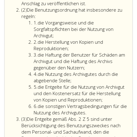
Anschlag zu veröffentlichen ist.
Absatz
(2)
Die Benutzungsordnung hat insbesondere zu
2
regeln:
Ziffer
1.
die Vorgangsweise und die
eins
Sorgfaltspflichten bei der Nutzung von
Archivgut;
Ziffer
2.
die Herstellung von Kopien und
2
Reproduktionen;
Ziffer
3.
die Haftung der Benutzer für Schäden am
3
Archivgut und die Haftung des Archivs
gegenüber den Nutzern;
Ziffer
4.
die Nutzung des Archivgutes durch die
4
abgebende Stelle;
Ziffer
5.
die Entgelte für die Nutzung von Archivgut
5
und den Kostenersatz für die Herstellung
von Kopien und Reproduktionen;
Ziffer
6.
die sonstigen Vertragsbedingungen für die
6
Nutzung des Archivgutes.
Absatz
(3)
Die Entgelte gemäß Abs. 2 Z 5 sind unter
3
Berücksichtigung des Benutzungszweckes nach
dem Personal- und Sachaufwand, den die