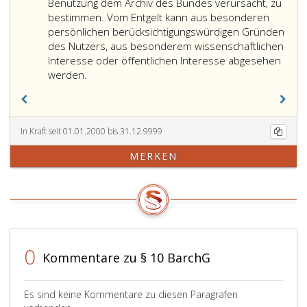
Benutzung dem Archiv des Bundes verursacht, zu
bestimmen. Vom Entgelt kann aus besonderen
persönlichen berücksichtigungswürdigen Gründen
des Nutzers, aus besonderem wissenschaftlichen
Interesse oder öffentlichen Interesse abgesehen
Die
werden.
Entgelte
gemäß
Absatz
2,
In Kraft seit 01.01.2000 bis 31.12.9999
Ziffer
MERKEN
5,
sind
unter
Berücksichtigung
des
Benutzungszweckes
nach
0
Kommentare zu § 10 BarchG
dem
Personal-
und
Es sind keine Kommentare zu diesen Paragrafen
Sachaufwand,