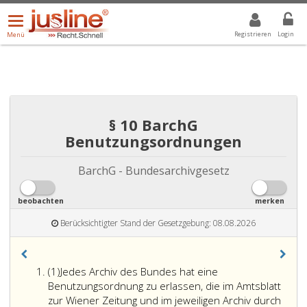
Menü
DROPDOWN: GEWÄHLTER WERT IST ALLE
ALLE
öffnen/schließen
Registrieren
Login
Menü
§ 10 BarchG
Benutzungsordnungen
BarchG - Bundesarchivgesetz
beobachten
merken
Berücksichtigter Stand der Gesetzgebung: 08.08.2026
Absatz
(1)
Jedes Archiv des Bundes hat eine
eins
Benutzungsordnung zu erlassen, die im Amtsblatt
zur Wiener Zeitung und im jeweiligen Archiv durch