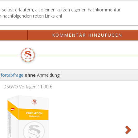
die
Bestimmungen
G selbst erläutern, also einen kurzen eigenen Fachkommentar
des
er nachfolgenden roten Links an!
Personenstandsgesetzes,
Bundesgesetzblatt
?
Nr. 60
KOMMENTAR HINZUFÜGEN
aus
1983,,
über
die
Aufbewahrung
fortabfrage
ohne
Anmeldung!
von
Büchern
Wei
DSGVO Vorlagen
11,90 €
und
Akten
sowie
die
Rechte
nach
dem
Urheberrechtsgesetz.