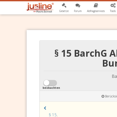
Gesetze
Forum
Abfrageservices
Tools
§ 15 BarchG 
Bu
Ba
beobachten
Berücksi
Paragraph
§ 15
.