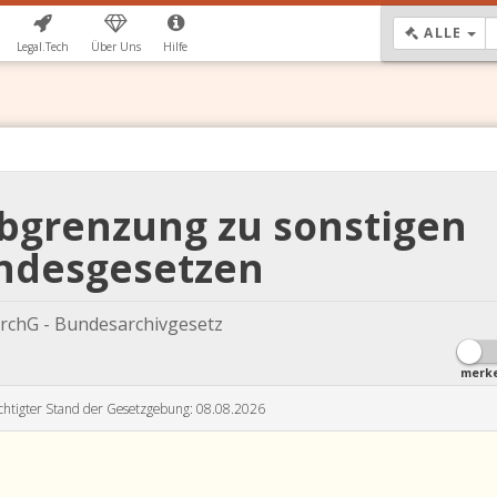
DR
ALLE
Legal.Tech
Über Uns
Hilfe
Abgrenzung zu sonstigen
ndesgesetzen
rchG - Bundesarchivgesetz
merk
chtigter Stand der Gesetzgebung: 08.08.2026