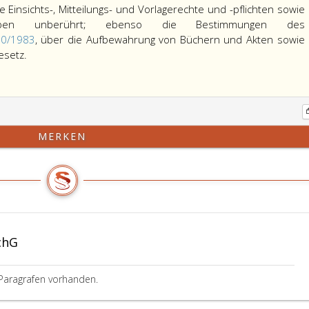
Einsichts-, Mitteilungs- und Vorlagerechte und -pflichten sowie
bleiben unberührt; ebenso die Bestimmungen des
60/1983
, über die Aufbewahrung von Büchern und Akten sowie
Andere
esetz.
gesetzliche
Bestimmungen,
die
Einsichts-,
Mitteilungs-
MERKEN
und
Vorlagerechte
und
-
pflichten
sowie
Auskunftspflichten
chG
regeln,
bleiben
Paragrafen vorhanden.
unberührt;
ebenso