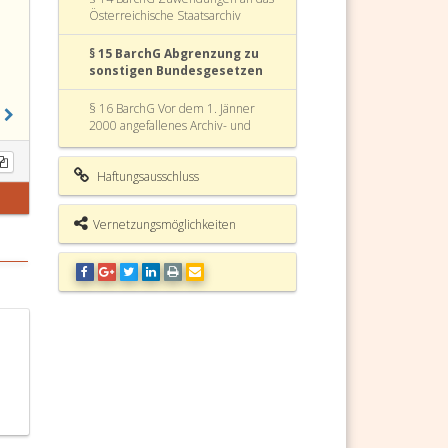
Österreichische Staatsarchiv
§ 15 BarchG Abgrenzung zu
sonstigen Bundesgesetzen
§ 16 BarchG Vor dem 1. Jänner
2000 angefallenes Archiv- und
Schriftgut, Archivregister,
Einrichtung von Archiven
Haftungsausschluss
§ 17 BarchG Personenbezogene
Bezeichnungen
Vernetzungsmöglichkeiten
§ 18 BarchG Verweisungen
§ 19 BarchG Inkrafttreten,
Außerkrafttreten von Vorschriften
§ 20 BarchG Vollziehung
Bundesarchivgesetz (BarchG)
Fundstelle