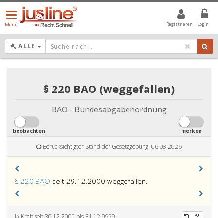
Menü
öffnen/schließen
Registrieren
Login
Menü
DROPDOWN: GEWÄHLTER WERT IST ALLE
ALLE
§ 220 BAO (weggefallen)
BAO - Bundesabgabenordnung
beobachten
merken
Berücksichtigter Stand der Gesetzgebung: 06.08.2026
§ 220 BAO
seit 29.12.2000 weggefallen.
In Kraft seit 30.12.2000 bis 31.12.9999