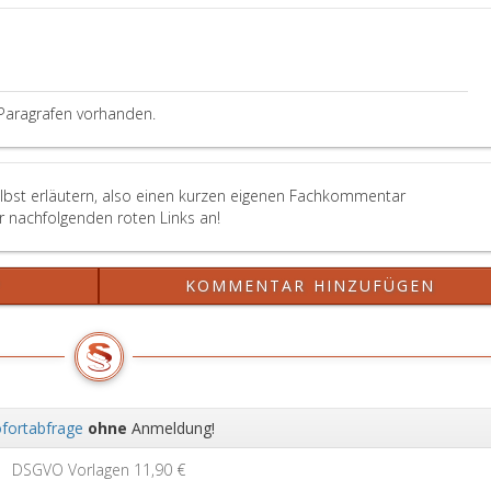
erscheinen
können.
Die
Verständigung
(Kundmachung)
Paragrafen vorhanden.
über
die
Anberaumung
der
elbst erläutern, also einen kurzen eigenen Fachkommentar
Verhandlung
er nachfolgenden roten Links an!
hat
die
für
?
KOMMENTAR HINZUFÜGEN
Ladungen
vorgeschriebenen
Angaben
einschließlich
des
Hinweises
fortabfrage
ohne
Anmeldung!
auf
Wei
die
0 €