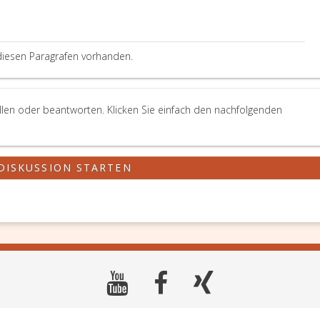
der
Verhandlung
unter
Angabe
diesen Paragrafen vorhanden.
von
Zeit
und
Ort
llen oder beantworten. Klicken Sie einfach den nachfolgenden
der
Einsichtnahme
bekanntzugeben.
DISKUSSION STARTEN