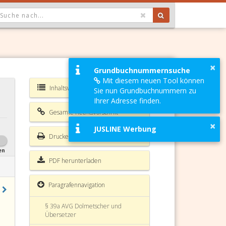
OPDOWN: GEWÄHLTER WERT IST ALLE
§ 34 AVG Ordnungsstrafen
§ 35 AVG Mutwillensstrafen
×
Grundbuchnummernsuche
Mit diesem neuen Tool können
§ 36 AVG Widmung und Vollzug der
Inhaltsverzeichnis AVG
Sie nun Grundbuchnummern zu
Ordnungs- und Mutwillensstrafen
Ihrer Adresse finden.
§ 36a AVG Angehörige
Gesamte Rechtsvorschrift
×
JUSLINE Werbung
§ 37 AVG Allgemeine Grundsätze
Drucken
§ 38 AVG
en
PDF herunterladen
§ 38a AVG
Paragrafennavigation
§ 39 AVG
§ 39a AVG Dolmetscher und
Übersetzer