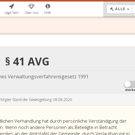
DR
ALLE
Legal.Tech
Über Uns
Hilfe
§ 41 AVG
ines Verwaltungsverfahrensgesetz 1991
merk
chtigter Stand der Gesetzgebung: 08.08.2026
ichen Verhandlung hat durch persönliche Verständigung der
en. Wenn noch andere Personen als Beteiligte in Betracht
erdies an der Amtstafel der Gemeinde, durch Verlautbarung in