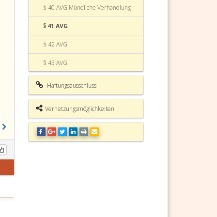
§ 40 AVG Mündliche Verhandlung
§ 41 AVG
§ 42 AVG
§ 43 AVG
§ 43a AVG
Haftungsausschluss
§ 44 AVG
Vernetzungsmöglichkeiten
§ 44a AVG Großverfahren
§ 44b AVG
§ 44c AVG
§ 44d AVG
§ 44e AVG
§ 44f AVG