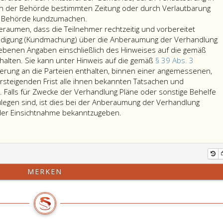
n der Behörde bestimmten Zeitung oder durch Verlautbarung
er Behörde kundzumachen.
eraumen, dass die Teilnehmer rechtzeitig und vorbereitet
ndigung (Kundmachung) über die Anberaumung der Verhandlung
iebenen Angaben einschließlich des Hinweises auf die gemäß
halten. Sie kann unter Hinweis auf die gemäß
§ 39 Abs. 3
derung an die Parteien enthalten, binnen einer angemessenen,
rsteigenden Frist alle ihnen bekannten Tatsachen und
 Falls für Zwecke der Verhandlung Pläne oder sonstige Behelfe
fzulegen sind, ist dies bei der Anberaumung der Verhandlung
Die
 der Einsichtnahme bekanntzugeben.
Verhandlung
ist
so
anzuberaumen,
dass
MERKEN
die
Teilnehmer
rechtzeitig
und
vorbereitet