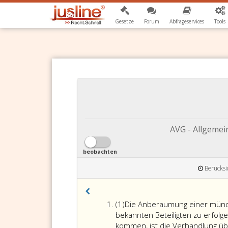
Gesetze
Forum
Abfrageservices
Tools
AVG - Allgeme
beobachten
Berücksi
Absatz
(1)
Die Anberaumung einer mündl
eins
bekannten Beteiligten zu erfolg
kommen, ist die Verhandlung üb