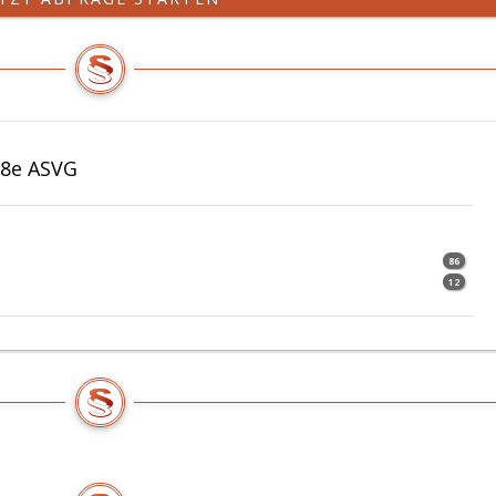
08e ASVG
86
12