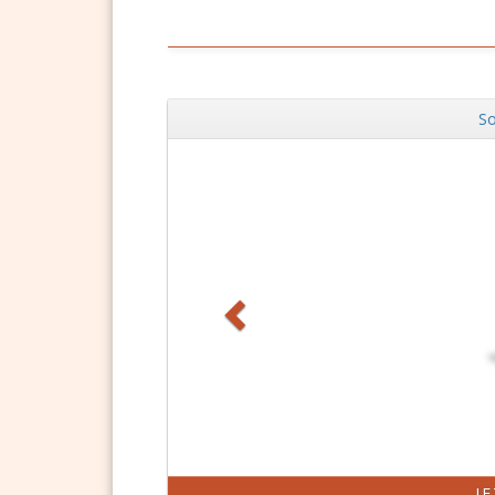
So
Zurück
J