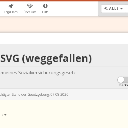
DR
ALLE
Legal.Tech
Über Uns
Hilfe
ASVG (weggefallen)
gemeines Sozialversicherungsgesetz
merk
chtigter Stand der Gesetzgebung: 07.08.2026
llen.