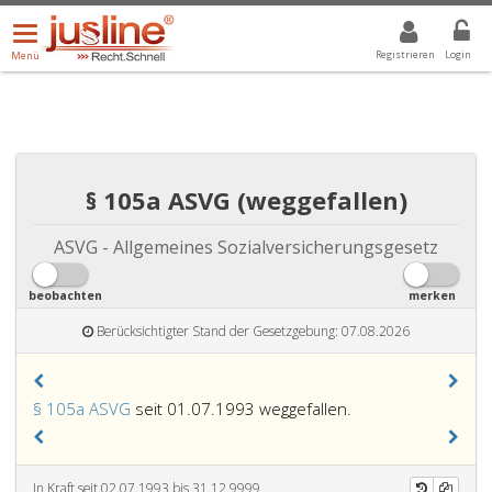
Menü
DROPDOWN: GEWÄHLTER WERT IST ALLE
ALLE
öffnen/schließen
Registrieren
Login
Menü
§ 105a ASVG (weggefallen)
ASVG - Allgemeines Sozialversicherungsgesetz
beobachten
merken
Berücksichtigter Stand der Gesetzgebung: 07.08.2026
§ 105a ASVG
seit 01.07.1993 weggefallen.
In Kraft seit 02.07.1993 bis 31.12.9999