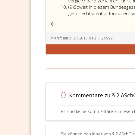
vergleichbare Verfahren, Einri
Absatz
(9)
Soweit in diesem Bundesges
9
geschlechtsneutral formuliert si
In Kraft seit 01.01.2013 bis 31.12.9999
0
Kommentare zu § 2 ASch
Es sind keine Kommentare zu diesen 
Sie können den Inhalt von § 2 ASchG 