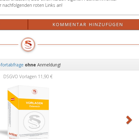
er nachfolgenden roten Links an!
?
KOMMENTAR HINZUFÜGEN
fortabfrage
ohne
Anmeldung!
Wei
Grundb