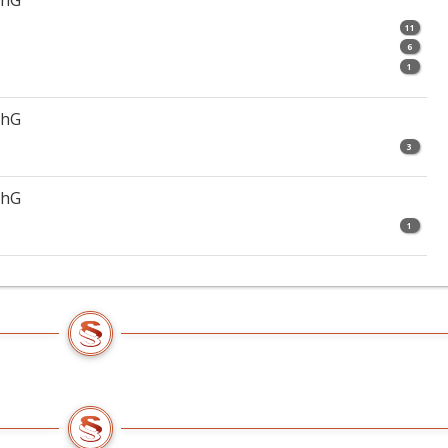
chG
11
6
1
chG
3
chG
1