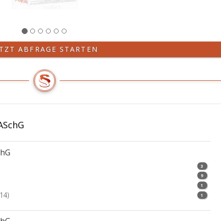
ETZT ABFRAGE STARTEN
 ASchG
chG
3
9
1
14)
1