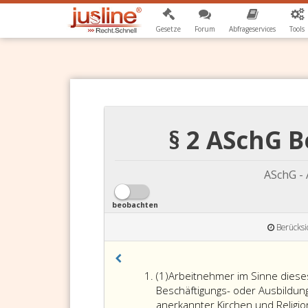
Gesetze
Forum
Abfrageservices
Tools
§ 2 ASchG 
ASchG -
beobachten
Berücksi
Absatz
(1)
Arbeitnehmer im Sinne diese
eins
Beschäftigungs- oder Ausbildungs
anerkannter Kirchen und Religi