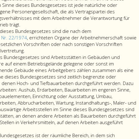
 Sinne dieses Bundesgesetzes ist jede natürliche oder
agene Personengesellschaft, die als Vertragspartei des
gsverhältnisses mit dem Arbeitnehmer die Verantwortung für
eb trägt.
 dieses Bundesgesetzes sind die nach dem
. Nr. 22/1974
, errichteten Organe der Arbeitnehmerschaft sowie
setzlichen Vorschriften oder nach sonstigen Vorschriften
Belegschaftsorgane
lvertretung.
im
ses Bundesgesetzes sind Arbeitsstätten in Gebäuden und
Sinne
ere auf einem Betriebsgelände gelegene oder sonst im
dieses
ende Gebäude eines Arbeitgebers zählen zusammen als eine
Bundesgesetzes
nne dieses Bundesgesetzes sind zeitlich begrenzte oder
sind
an denen Hoch- und Tiefbauarbeiten durchgeführt werden. Dazu
die
rbeiten: Aushub, Erdarbeiten, Bauarbeiten im engeren Sinne,
nach
gbauelementen, Einrichtung oder Ausstattung, Umbau,
dem
beiten, Abbrucharbeiten, Wartung, Instandhaltungs-, Maler- und
Arbeitsverfassungsgesetz,
Auswärtige Arbeitsstellen im Sinne dieses Bundesgesetzes sind
Bundesgesetzblatt
stätten, an denen andere Arbeiten als Bauarbeiten durchgeführt
Nr. 22
tellen in Verkehrsmitteln, auf denen Arbeiten ausgeführt
aus
1974,,
Bundesgesetzes ist der räumliche Bereich, in dem sich