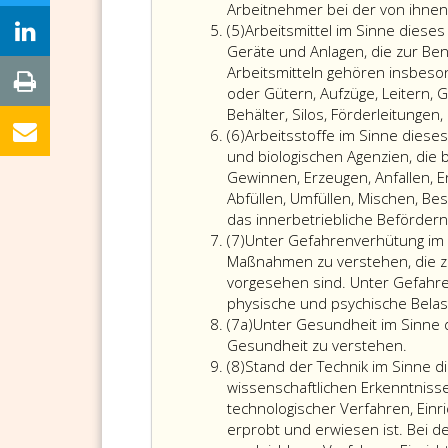
4
Arbeitnehmer bei der von ihnen
Absatz
(5)
Arbeitsmittel im Sinne diese
5
Geräte und Anlagen, die zur Be
Arbeitsmitteln gehören insbes
oder Gütern, Aufzüge, Leitern, 
Behälter, Silos, Förderleitungen
Absatz
(6)
Arbeitsstoffe im Sinne diese
6
und biologischen Agenzien, die 
Gewinnen, Erzeugen, Anfallen, 
Abfüllen, Umfüllen, Mischen, Be
das innerbetriebliche Befördern
Absatz
(7)
Unter Gefahrenverhütung im 
7
Maßnahmen zu verstehen, die z
vorgesehen sind. Unter Gefahre
physische und psychische Belas
Absatz
(7a)
Unter Gesundheit im Sinne 
7
Gesundheit zu verstehen.
Absatz
a
(8)
Stand der Technik im Sinne d
8
wissenschaftlichen Erkenntnisse
technologischer Verfahren, Einr
erprobt und erwiesen ist. Bei 