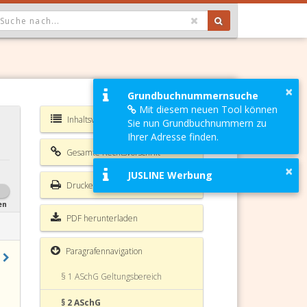
OPDOWN: GEWÄHLTER WERT IST ALLE
×
Grundbuchnummernsuche
Mit diesem neuen Tool können
Inhaltsverzeichnis ASchG
Sie nun Grundbuchnummern zu
Ihrer Adresse finden.
Gesamte Rechtsvorschrift
×
JUSLINE Werbung
Drucken
en
PDF herunterladen
Paragrafennavigation
§ 1 ASchG Geltungsbereich
§ 2 ASchG