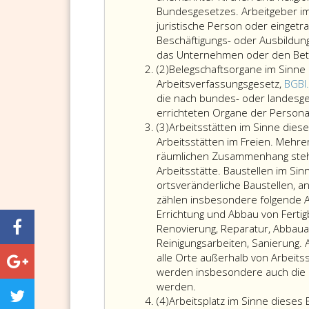
Bundesgesetzes. Arbeitgeber im
juristische Person oder eingetr
Beschäftigungs- oder Ausbildun
das Unternehmen oder den Betri
Absatz
(2)
Belegschaftsorgane im Sinne
2
Arbeitsverfassungsgesetz,
BGBl
die nach bundes- oder landesge
errichteten Organe der Persona
Absatz
(3)
Arbeitsstätten im Sinne die
3
Arbeitsstätten im Freien. Mehr
räumlichen Zusammenhang steh
Arbeitsstätte. Baustellen im Si
ortsveränderliche Baustellen, 
zählen insbesondere folgende A
Errichtung und Abbau von Ferti
Renovierung, Reparatur, Abbauar
Reinigungsarbeiten, Sanierung. 
alle Orte außerhalb von Arbeits
werden
insbesondere auch die S
werden
.
Absatz
(4)
Arbeitsplatz im Sinne dieses 