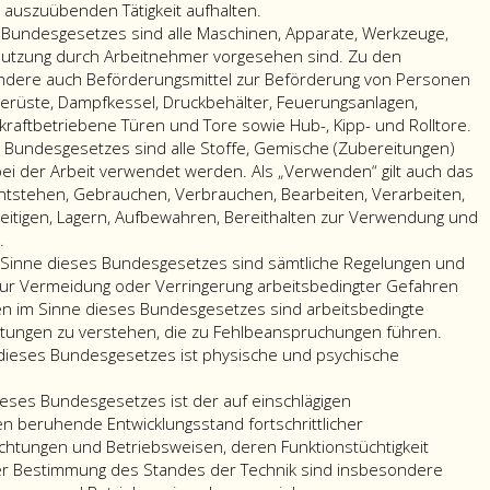
errichteten
 auszuübenden Tätigkeit aufhalten.
Organe
s Bundesgesetzes sind alle Maschinen, Apparate, Werkzeuge,
der
nutzung durch Arbeitnehmer vorgesehen sind. Zu den
Arbeitnehmerschaft
ondere auch Beförderungsmittel zur Beförderung von Personen
sowie
Gerüste, Dampfkessel, Druckbehälter, Feuerungsanlagen,
die
, kraftbetriebene Türen und Tore sowie Hub-, Kipp- und Rolltore.
nach
s Bundesgesetzes sind alle Stoffe, Gemische (Zubereitungen)
bundes-
bei der Arbeit verwendet werden. Als „Verwenden“ gilt auch das
oder
Entstehen, Gebrauchen, Verbrauchen, Bearbeiten, Verarbeiten,
landesgesetzlichen
seitigen, Lagern, Aufbewahren, Bereithalten zur Verwendung und
Vorschriften
.
oder
Sinne dieses Bundesgesetzes sind sämtliche Regelungen und
nach
ur Vermeidung oder Verringerung arbeitsbedingter Gefahren
sonstigen
n im Sinne dieses Bundesgesetzes sind arbeitsbedingte
Vorschriften
tungen zu verstehen, die zu Fehlbeanspruchungen führen.
errichteten
dieses Bundesgesetzes ist physische und psychische
Organe
der
ieses Bundesgesetzes ist der auf einschlägigen
Personalvertretung.
n beruhende Entwicklungsstand fortschrittlicher
ichtungen und Betriebsweisen, deren Funktionstüchtigkeit
der Bestimmung des Standes der Technik sind insbesondere