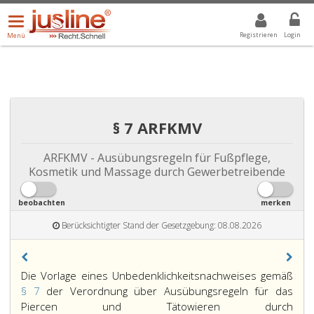
Menü
DROPDOWN: GEWÄHLTER WERT IST ALLE
ALLE
öffnen/schließen
Registrieren
Login
Menü
§ 7 ARFKMV
ARFKMV - Ausübungsregeln für Fußpflege,
Kosmetik und Massage durch Gewerbetreibende
beobachten
merken
Berücksichtigter Stand der Gesetzgebung: 08.08.2026
Paragraph
Die Vorlage eines Unbedenklichkeitsnachweises gemäß
7,
§ 7
der Verordnung über Ausübungsregeln für das
Piercen und Tätowieren durch