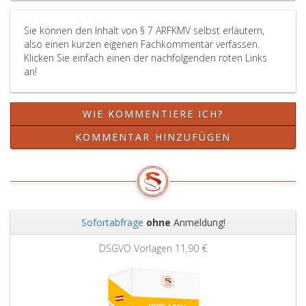
Kosmetik(Schönheitspflege)-
Gewerbetreibende,
Sie können den Inhalt von § 7 ARFKMV selbst erläutern,
Bundesgesetzblatt
also einen kurzen eigenen Fachkommentar verfassen.
Teil
Klicken Sie einfach einen der nachfolgenden roten Links
2,
an!
Nr. 141
aus
2003,,
WIE KOMMENTIERE ICH?
gilt
bis
KOMMENTAR HINZUFÜGEN
zum
31. Dezember
2008
als
Vorlage
Sofortabfrage
ohne
Anmeldung!
eines
Zurück
Weit
Unbedenklichkeitsnachweises
DSGVO Vorlagen
11,90 €
im
Sinne
dieser
Verordnung.