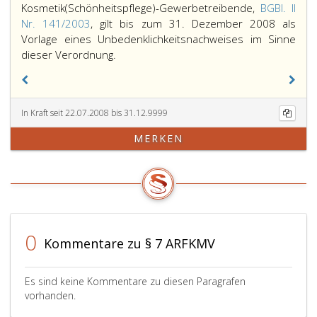
Kosmetik(Schönheitspflege)-Gewerbetreibende,
BGBl. II
Nr. 141/2003
, gilt bis zum 31. Dezember 2008 als
Vorlage eines Unbedenklichkeitsnachweises im Sinne
Die
dieser Verordnung.
Vorlage
eines
Unbedenklichkeitsnachweises
In Kraft seit 22.07.2008 bis 31.12.9999
gemäß
Paragraph
MERKEN
7,
der
Verordnung
über
Ausübungsregeln
für
0
das
Kommentare zu § 7 ARFKMV
Piercen
und
Es sind keine Kommentare zu diesen Paragrafen
Tätowieren
vorhanden.
durch