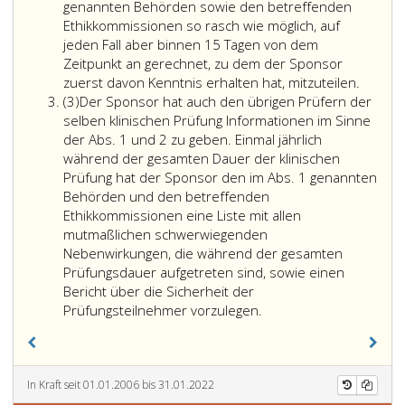
genannten Behörden sowie den betreffenden
Ethikkommissionen so rasch wie möglich, auf
jeden Fall aber binnen 15 Tagen von dem
Zeitpunkt an gerechnet, zu dem der Sponsor
Alle
zuerst davon Kenntnis erhalten hat, mitzuteilen.
Absatz
andere
(3)
Der Sponsor hat auch den übrigen Prüfern der
3
mutmaß
selben klinischen Prüfung Informationen im Sinne
unerwa
der Abs. 1 und 2 zu geben. Einmal jährlich
schwer
während der gesamten Dauer der klinischen
Nebenw
Prüfung hat der Sponsor den im Abs. 1 genannten
die
Behörden und den betreffenden
im
Ethikkommissionen eine Liste mit allen
Rahme
mutmaßlichen schwerwiegenden
der
Nebenwirkungen, die während der gesamten
selben
Prüfungsdauer aufgetreten sind, sowie einen
klinisc
Bericht über die Sicherheit der
Der
Prüfun
Prüfungsteilnehmer vorzulegen.
Sponsor
im
hat
Inland
auch
oder
den
Auslan
In Kraft seit 01.01.2006 bis 31.01.2022
übrigen
aufget