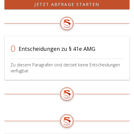
schwerwiegenden
JETZT ABFRAGE STARTEN
Nebenwirkungen,
die
während
der
gesamten
Prüfungsdauer
0
aufgetreten
Entscheidungen zu § 41e AMG
sind,
sowie
einen
Zu diesem Paragrafen sind derzeit keine Entscheidungen
verfügbar.
Bericht
über
die
Sicherheit
der
Prüfungsteilnehmer
vorzulegen.