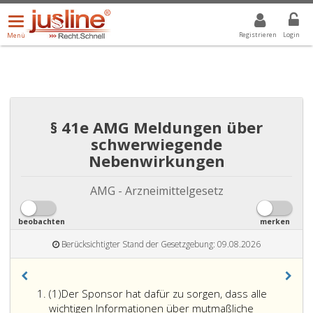
Menü
DROPDOWN: GEWÄHLTER WERT IST ALLE
ALLE
öffnen/schließen
Registrieren
Login
Menü
§ 41e AMG Meldungen über
schwerwiegende
Nebenwirkungen
AMG - Arzneimittelgesetz
beobachten
merken
Berücksichtigter Stand der Gesetzgebung: 09.08.2026
Absatz
(1)
Der Sponsor hat dafür zu sorgen, dass alle
eins
wichtigen Informationen über mutmaßliche