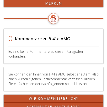
MERKEN
Prüfern
sind,
der
sind
selben
den
klinischen
im
Prüfung
Absatz
Informationen
eins,
im
genann
0
Kommentare zu § 41e AMG
Sinne
Behör
der
sowie
Absatz
den
Es sind keine Kommentare zu diesen Paragrafen
eins
betref
vorhanden.
und
Ethikk
2
so
zu
rasch
Sie können den Inhalt von § 41e AMG selbst erläutern, also
geben.
wie
einen kurzen eigenen Fachkommentar verfassen. Klicken
Einmal
möglich
Sie einfach einen der nachfolgenden roten Links an!
jährlich
auf
während
jeden
der
Fall
WIE KOMMENTIERE ICH?
gesamten
aber
Dauer
binnen
KOMMENTAR HINZUFÜGEN